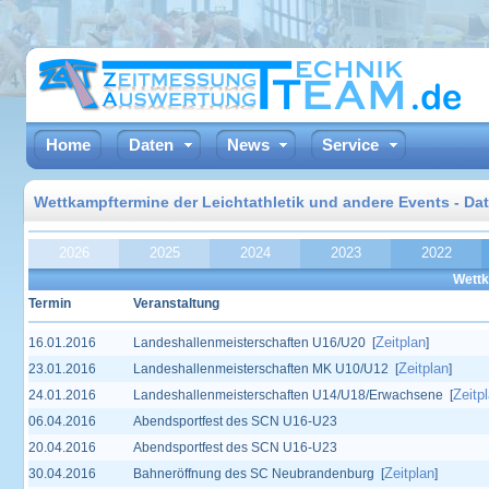
Home
Daten
News
Service
Wettkampftermine der Leichtathletik und andere Events - Da
2026
2025
2024
2023
2022
Wett
Termin
Veranstaltung
Zeitplan
16.01.2016
Landeshallenmeisterschaften U16/U20 [
]
Zeitplan
23.01.2016
Landeshallenmeisterschaften MK U10/U12 [
]
Zeitp
24.01.2016
Landeshallenmeisterschaften U14/U18/Erwachsene [
06.04.2016
Abendsportfest des SCN U16-U23
20.04.2016
Abendsportfest des SCN U16-U23
Zeitplan
30.04.2016
Bahneröffnung des SC Neubrandenburg [
]