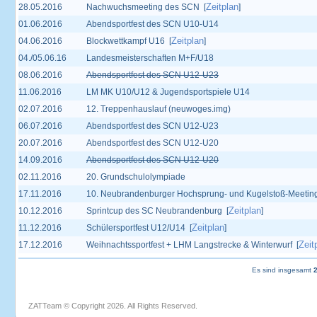
Zeitplan
28.05.2016
Nachwuchsmeeting des SCN [
]
01.06.2016
Abendsportfest des SCN U10-U14
Zeitplan
04.06.2016
Blockwettkampf U16 [
]
04./05.06.16
Landesmeisterschaften M+F/U18
08.06.2016
Abendsportfest des SCN U12-U23
11.06.2016
LM MK U10/U12 & Jugendsportspiele U14
02.07.2016
12. Treppenhauslauf (neuwoges.img)
06.07.2016
Abendsportfest des SCN U12-U23
20.07.2016
Abendsportfest des SCN U12-U20
14.09.2016
Abendsportfest des SCN U12-U20
02.11.2016
20. Grundschulolympiade
17.11.2016
10. Neubrandenburger Hochsprung- und Kugelstoß-Meetin
Zeitplan
10.12.2016
Sprintcup des SC Neubrandenburg [
]
Zeitplan
11.12.2016
Schülersportfest U12/U14 [
]
Zeit
17.12.2016
Weihnachtssportfest + LHM Langstrecke & Winterwurf [
Es sind insgesamt
ZATTeam © Copyright 2026. All Rights Reserved.