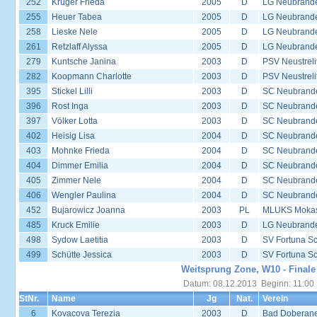
252
Krüger Frieda
2005
D
LG Neubrand
255
Heuer Tabea
2005
D
LG Neubrand
258
Lieske Nele
2005
D
LG Neubrand
261
Retzlaff Alyssa
2005
D
LG Neubrand
279
Kuntsche Janina
2003
D
PSV Neustreli
282
Koopmann Charlotte
2003
D
PSV Neustreli
395
Stickel Lilli
2003
D
SC Neubrande
396
Rost Inga
2003
D
SC Neubrande
397
Völker Lotta
2003
D
SC Neubrande
402
Heisig Lisa
2004
D
SC Neubrande
403
Mohnke Frieda
2004
D
SC Neubrande
404
Dimmer Emilia
2004
D
SC Neubrande
405
Zimmer Nele
2004
D
SC Neubrande
406
Wengler Paulina
2004
D
SC Neubrande
452
Bujarowicz Joanna
2003
PL
MLUKS Mokas
485
Kruck Emilie
2003
D
LG Neubrand
498
Sydow Laetitia
2003
D
SV Fortuna S
499
Schütte Jessica
2003
D
SV Fortuna S
Weitsprung Zone, W10 - Finale
Datum: 08.12.2013 Beginn: 11:00
StNr.
Name
Jg
Nat.
Verein
6
Kovacova Terezia
2003
D
Bad Doberane