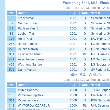
Weitsprung Zone, M12 - Finale
Datum: 08.12.2013 Beginn: 12:00
StNr.
Name
Jg
Nat.
Verein
50
Kreer Simon
2001
D
Schweriner S
52
Neumann Tom
2001
D
Schweriner S
79
Paulsen Yannik
2001
D
Schweriner S
82
Lübbert Tim
2001
D
Schweriner S
175
Helm Paul
2001
D
LAV Ribnitz-D
267
Baarck Jannis
2001
D
LG Neubrand
270
Heicke Marwin
2001
D
LG Neubrand
351
Kazimierak Adrian
2001
PL
MKS Hermes G
421
Assenheimer Lukas
2001
D
LG Neubrand
429
Wasmund Sandre
2001
D
LG Neubrand
501
Dahm Marian
2001
D
SV Fortuna S
60m, M13 - Vorläufe
Datum: 08.12.2013 Beginn: 13:25
StNr.
Name
Jg
Nat.
Verein
3
Mühle Hannes
2000
D
1. LAV Berge
166
Pommerening Alex
2000
D
LAV Ribnitz-D
314
Dittmann Louis
2000
D
PSV Neustreli
342
WIKTOROWICZ ARTUR
2000
PL
UKL Ósemka P