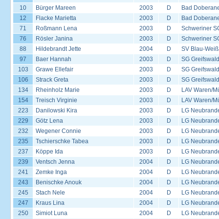
10
Bürger Mareen
2003
D
Bad Doberane
12
Flacke Marietta
2003
D
Bad Doberane
71
Roßmann Lena
2003
D
Schweriner S
76
Rösler Janina
2003
D
Schweriner S
88
Hildebrandt Jette
2004
D
SV Blau-Weiß
97
Baer Hannah
2003
D
SG Greifswal
103
Grawe Ellefair
2003
D
SG Greifswal
106
Strack Greta
2003
D
SG Greifswal
134
Rheinholz Marie
2003
D
LAV Waren/Mü
154
Treisch Virginie
2003
D
LAV Waren/Mü
223
Danilowski Kira
2003
D
LG Neubrand
229
Götz Lena
2003
D
LG Neubrand
232
Wegener Connie
2003
D
LG Neubrand
235
Tschierschke Tabea
2003
D
LG Neubrand
237
Köppe Ida
2003
D
LG Neubrand
239
Ventsch Jenna
2004
D
LG Neubrand
241
Zemke Inga
2004
D
LG Neubrand
243
Benischke Anouk
2004
D
LG Neubrand
245
Stach Nele
2004
D
LG Neubrand
247
Kraus Lina
2004
D
LG Neubrand
250
Simiot Luna
2004
D
LG Neubrand