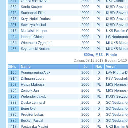
347
OLENDER RAFAL
2000
PL
UKL Ósemka P
369
Kania Kacper
2000
PL
KUSY Szczec
373
Suchanski Filip
2000
PL
KUSY Szczec
375
Krzysztofek Dariusz
2000
PL
KUSY Szczec
381
Sawczyn Michal
2000
PL
KUSY Szczec
416
Musialski Kacper
2000
PL
UKS Barnim 
424
Ihenetu Chima
2000
D
LG Neubrand
454
Wieczorek Zygmunt
2000
PL
MLUKS Mokas
456
Szymanski Norbert
2000
PL
MLUKS Mokas
800m, M13 - Finale
Datum: 08.12.2013 Beginn: 14:10
StNr.
Name
Jg
Nat.
Verein
166
Pommerening Alex
2000
D
LAV Ribnitz-D
314
Dittmann Louis
2000
D
PSV Neustreli
353
Helpa Mateusz
2000
PL
MKS Hermes G
354
Zembik Jan
2000
PL
MKS Hermes G
368
Wolender Jakub
2000
PL
KUSY Szczec
383
Duske Lennard
2000
D
SC Neubrande
384
Beier Ole
2000
D
SC Neubrande
385
Preußer Lukas
2000
D
SC Neubrande
386
Becker Pascal
2000
D
SC Neubrande
417
Pastuszka Maciej
2000
PL
UKS Barnim 