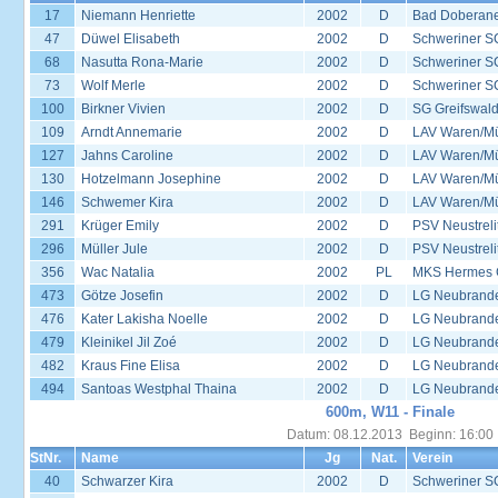
17
Niemann Henriette
2002
D
Bad Doberane
47
Düwel Elisabeth
2002
D
Schweriner S
68
Nasutta Rona-Marie
2002
D
Schweriner S
73
Wolf Merle
2002
D
Schweriner S
100
Birkner Vivien
2002
D
SG Greifswal
109
Arndt Annemarie
2002
D
LAV Waren/Mü
127
Jahns Caroline
2002
D
LAV Waren/Mü
130
Hotzelmann Josephine
2002
D
LAV Waren/Mü
146
Schwemer Kira
2002
D
LAV Waren/Mü
291
Krüger Emily
2002
D
PSV Neustreli
296
Müller Jule
2002
D
PSV Neustreli
356
Wac Natalia
2002
PL
MKS Hermes G
473
Götze Josefin
2002
D
LG Neubrand
476
Kater Lakisha Noelle
2002
D
LG Neubrand
479
Kleinikel Jil Zoé
2002
D
LG Neubrand
482
Kraus Fine Elisa
2002
D
LG Neubrand
494
Santoas Westphal Thaina
2002
D
LG Neubrand
600m, W11 - Finale
Datum: 08.12.2013 Beginn: 16:00
StNr.
Name
Jg
Nat.
Verein
40
Schwarzer Kira
2002
D
Schweriner S