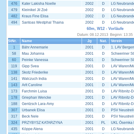
476
Kater Lakisha Noelle
2002
D
LG Neubrand
479
Kleinikel Jil Zoé
2002
D
LG Neubrand
482
Kraus Fine Elisa
2002
D
LG Neubrand
494
Santoas Westphal Thaina
2002
D
LG Neubrand
60m, W12 - Vorläufe
Datum: 08.12.2013 Beginn: 13:35
StNr.
Name
Jg
Nat.
Verein
1
Bähr Annemarie
2001
D
1. LAV Berge
58
Mau Johanna
2001
D
Schweriner S
60
Peinke Vanessa
2001
D
Schweriner S
119
Gipp Svea
2001
D
LAV Waren/Mü
138
Skotz Friederike
2001
D
LAV Waren/Mü
141
Walczuch India
2001
D
LAV Waren/Mü
143
Arlt Caroline
2001
D
LAV Waren/Mü
173
Farchmin Luisa
2001
D
LAV Ribnitz-D
178
Griephan Wencke
2001
D
LAV Ribnitz-D
188
Gentzsch Lara-Amy
2001
D
LAV Ribnitz-D
307
Urbanek Elisa
2001
D
PSV Neustreli
317
Beck Nele
2001
D
PSV Neustreli
324
PRZYBYSZ KATARZYNA
2001
PL
UKL Ósemka P
435
Köppe Alena
2001
D
LG Neubrand