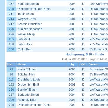
157
Sprigode Simon
2004
D
LAV Waren/Mü
209
Dieffenbacher Ron Yunis
2003
D
LG Neubrand
211
Taulin Anton
2003
D
LG Neubrand
214
Wegner Chris
2004
D
LG Neubrand
217
Schmid Christoffer
2003
D
LG Neubrand
220
Kunicke Sebastian
2003
D
LG Neubrand
226
Winkel Philip
2003
D
LG Neubrand
285
Fritz Paul
2003
D
PSV Neustreli
288
Fritz Lukas
2003
D
PSV Neustreli
500
Collin Ben
2003
D
SV Fortuna S
Hochsprung, M10 - Finale
Datum: 08.12.2013 Beginn: 14:30
StNr.
Name
Jg
Nat.
Verein
29
Klabe Tillman
2003
D
Schweriner S
86
Böttcher Nick
2004
D
SV Blau-Weiß
113
Creutzburg Louis
2004
D
LAV Waren/Mü
122
Grapenthin Emil
2003
D
LAV Waren/Mü
150
Starkloff Elias
2004
D
LAV Waren/Mü
157
Sprigode Simon
2004
D
LAV Waren/Mü
206
Reinholz Eddi
2003
D
LG Neubrand
209
Dieffenbacher Ron Yunis
2003
D
LG Neubrand