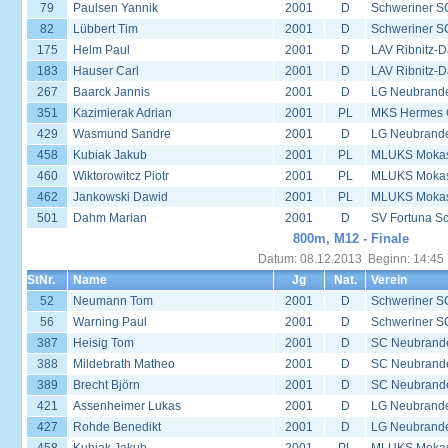
79
Paulsen Yannik
2001
D
Schweriner S
82
Lübbert Tim
2001
D
Schweriner S
175
Helm Paul
2001
D
LAV Ribnitz-D
183
Hauser Carl
2001
D
LAV Ribnitz-D
267
Baarck Jannis
2001
D
LG Neubrand
351
Kazimierak Adrian
2001
PL
MKS Hermes G
429
Wasmund Sandre
2001
D
LG Neubrand
458
Kubiak Jakub
2001
PL
MLUKS Mokas
460
Wiktorowitcz Piotr
2001
PL
MLUKS Mokas
462
Jankowski Dawid
2001
PL
MLUKS Mokas
501
Dahm Marian
2001
D
SV Fortuna S
800m, M12 - Finale
Datum: 08.12.2013 Beginn: 14:45
StNr.
Name
Jg
Nat.
Verein
52
Neumann Tom
2001
D
Schweriner S
56
Warning Paul
2001
D
Schweriner S
387
Heisig Tom
2001
D
SC Neubrande
388
Mildebrath Matheo
2001
D
SC Neubrande
389
Brecht Björn
2001
D
SC Neubrande
421
Assenheimer Lukas
2001
D
LG Neubrand
427
Rohde Benedikt
2001
D
LG Neubrand