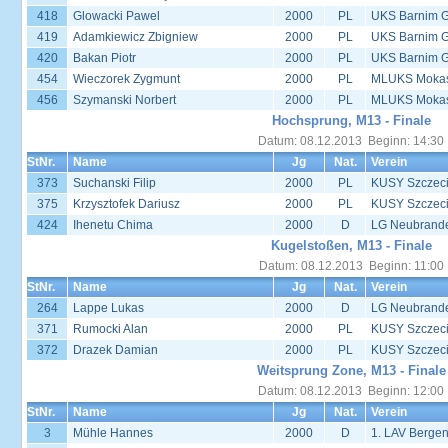
418
Glowacki Pawel
2000
PL
UKS Barnim 
419
Adamkiewicz Zbigniew
2000
PL
UKS Barnim 
420
Bakan Piotr
2000
PL
UKS Barnim 
454
Wieczorek Zygmunt
2000
PL
MLUKS Mokas
456
Szymanski Norbert
2000
PL
MLUKS Mokas
Hochsprung, M13 - Finale
Datum: 08.12.2013 Beginn: 14:30
StNr.
Name
Jg
Nat.
Verein
373
Suchanski Filip
2000
PL
KUSY Szczec
375
Krzysztofek Dariusz
2000
PL
KUSY Szczec
424
Ihenetu Chima
2000
D
LG Neubrand
Kugelstoßen, M13 - Finale
Datum: 08.12.2013 Beginn: 11:00
StNr.
Name
Jg
Nat.
Verein
264
Lappe Lukas
2000
D
LG Neubrand
371
Rumocki Alan
2000
PL
KUSY Szczec
372
Drazek Damian
2000
PL
KUSY Szczec
Weitsprung Zone, M13 - Finale
Datum: 08.12.2013 Beginn: 12:00
StNr.
Name
Jg
Nat.
Verein
3
Mühle Hannes
2000
D
1. LAV Berge