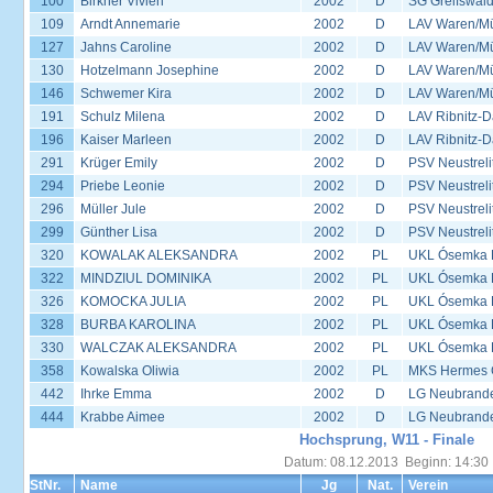
100
Birkner Vivien
2002
D
SG Greifswal
109
Arndt Annemarie
2002
D
LAV Waren/Mü
127
Jahns Caroline
2002
D
LAV Waren/Mü
130
Hotzelmann Josephine
2002
D
LAV Waren/Mü
146
Schwemer Kira
2002
D
LAV Waren/Mü
191
Schulz Milena
2002
D
LAV Ribnitz-D
196
Kaiser Marleen
2002
D
LAV Ribnitz-D
291
Krüger Emily
2002
D
PSV Neustreli
294
Priebe Leonie
2002
D
PSV Neustreli
296
Müller Jule
2002
D
PSV Neustreli
299
Günther Lisa
2002
D
PSV Neustreli
320
KOWALAK ALEKSANDRA
2002
PL
UKL Ósemka P
322
MINDZIUL DOMINIKA
2002
PL
UKL Ósemka P
326
KOMOCKA JULIA
2002
PL
UKL Ósemka P
328
BURBA KAROLINA
2002
PL
UKL Ósemka P
330
WALCZAK ALEKSANDRA
2002
PL
UKL Ósemka P
358
Kowalska Oliwia
2002
PL
MKS Hermes G
442
Ihrke Emma
2002
D
LG Neubrand
444
Krabbe Aimee
2002
D
LG Neubrand
Hochsprung, W11 - Finale
Datum: 08.12.2013 Beginn: 14:30
StNr.
Name
Jg
Nat.
Verein