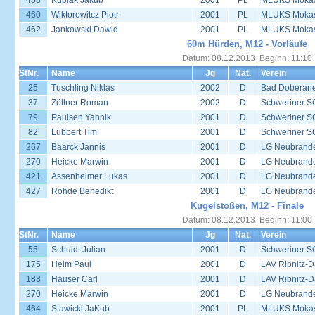
458
Kubiak Jakub
2001
PL
MLUKS Mokas
460
Wiktorowitcz Piotr
2001
PL
MLUKS Mokas
462
Jankowski Dawid
2001
PL
MLUKS Mokas
60m Hürden, M12 - Vorläufe
Datum: 08.12.2013 Beginn: 11:10
StNr.
Name
Jg
Nat.
Verein
25
Tuschling Niklas
2002
D
Bad Doberane
37
Zöllner Roman
2002
D
Schweriner S
79
Paulsen Yannik
2001
D
Schweriner S
82
Lübbert Tim
2001
D
Schweriner S
267
Baarck Jannis
2001
D
LG Neubrand
270
Heicke Marwin
2001
D
LG Neubrand
421
Assenheimer Lukas
2001
D
LG Neubrand
427
Rohde Benedikt
2001
D
LG Neubrand
Kugelstoßen, M12 - Finale
Datum: 08.12.2013 Beginn: 11:00
StNr.
Name
Jg
Nat.
Verein
55
Schuldt Julian
2001
D
Schweriner S
175
Helm Paul
2001
D
LAV Ribnitz-D
183
Hauser Carl
2001
D
LAV Ribnitz-D
270
Heicke Marwin
2001
D
LG Neubrand
464
Stawicki JaKub
2001
PL
MLUKS Mokas