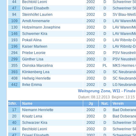
44
Bechtold Leoni
2002
D
Schweriner S
47
Düwel Elisabeth
2002
D
Schweriner S
94
Steinhöfel Laurien
2002
D
SV Blau-Weiß
109
Arndt Annemarie
2002
D
LAV Waren/Mü
130
Hotzelmann Josephine
2002
D
LAV Waren/Mü
146
Schwemer Kira
2002
D
LAV Waren/Mü
193
Pokall Alina
2002
D
LAV Ribnitz-D
196
Kaiser Marleen
2002
D
LAV Ribnitz-D
294
Priebe Leonie
2002
D
PSV Neustreli
299
Günther Lisa
2002
D
PSV Neustreli
355
Osinska Marcelina
2002
PL
MKS Hermes G
393
Klinkenberg Lea
2002
D
SC Neubrande
408
Hellwig Henriette
2002
D
SC Neubrande
442
Ihrke Emma
2002
D
LG Neubrand
Weitsprung Zone, W11 - Finale
Datum: 08.12.2013 Beginn: 13:15
StNr.
Name
Jg
Nat.
Verein
17
Niemann Henriette
2002
D
Bad Doberane
20
Kraatz Lena
2002
D
Bad Doberane
40
Schwarzer Kira
2002
D
Schweriner S
44
Bechtold Leoni
2002
D
Schweriner S
47
Düwel Elisabeth
2002
D
Schweriner S