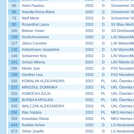
66
Holm Paulina
2002
D
Schweriner S
68
Nasutta Rona-Marie
2002
D
Schweriner S
73
Wolf Merle
2002
D
Schweriner S
90
Rosenthal Laura
2002
D
SV Blau-Weiß
100
Birkner Vivien
2002
D
SG Greifswal
109
Arndt Annemarie
2002
D
LAV Waren/Mü
127
Jahns Caroline
2002
D
LAV Waren/Mü
130
Hotzelmann Josephine
2002
D
LAV Waren/Mü
146
Schwemer Kira
2002
D
LAV Waren/Mü
191
Schulz Milena
2002
D
LAV Ribnitz-D
296
Müller Jule
2002
D
PSV Neustreli
299
Günther Lisa
2002
D
PSV Neustreli
320
KOWALAK ALEKSANDRA
2002
PL
UKL Ósemka P
322
MINDZIUL DOMINIKA
2002
PL
UKL Ósemka P
326
KOMOCKA JULIA
2002
PL
UKL Ósemka P
328
BURBA KAROLINA
2002
PL
UKL Ósemka P
330
WALCZAK ALEKSANDRA
2002
PL
UKL Ósemka P
356
Wac Natalia
2002
PL
MKS Hermes G
358
Kowalska Oliwia
2002
PL
MKS Hermes G
444
Krabbe Aimee
2002
D
LG Neubrand
473
Götze Josefin
2002
D
LG Neubrand