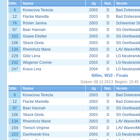
StNr.
Name
Jg
Nat.
Verein
6
Kovacova Terezia
2003
D
Bad Doberane
12
Flacke Marietta
2003
D
Bad Doberane
76
Rösler Janina
2003
D
Schweriner S
97
Baer Hannah
2003
D
SG Greifswal
103
Grawe Ellefair
2003
D
SG Greifswal
106
Strack Greta
2003
D
SG Greifswal
134
Rheinholz Marie
2003
D
LAV Waren/Mü
229
Götz Lena
2003
D
LG Neubrand
232
Wegener Connie
2003
D
LG Neubrand
247
Kraus Lina
2004
D
LG Neubrand
600m, W10 - Finale
Datum: 08.12.2013 Beginn: 15:45
StNr.
Name
Jg
Nat.
Verein
6
Kovacova Terezia
2003
D
Bad Doberane
12
Flacke Marietta
2003
D
Bad Doberane
97
Baer Hannah
2003
D
SG Greifswal
106
Strack Greta
2003
D
SG Greifswal
134
Rheinholz Marie
2003
D
LAV Waren/Mü
154
Treisch Virginie
2003
D
LAV Waren/Mü
223
Danilowski Kira
2003
D
LG Neubrand