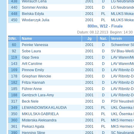
438
Weirauch Lena
2001
D
LG Neubrand
440
Sommer Annika
2001
D
LG Neubrand
448
Bielska Edyta
2001
PL
MLUKS Mokas
450
Wlodarczyk Julia
2001
PL
MLUKS Mokas
800m, W12 - Finale
Datum: 08.12.2013 Beginn: 14:30
StNr.
Name
Jg
Nat.
Verein
60
Peinke Vanessa
2001
D
Schweriner S
92
Sobe Laura
2001
D
SV Blau-Weiß
119
Gipp Svea
2001
D
LAV Waren/Mü
143
Arlt Caroline
2001
D
LAV Waren/Mü
169
Pinnow Emily
2001
D
LAV Ribnitz-D
178
Griephan Wencke
2001
D
LAV Ribnitz-D
182
Fritza Hannah
2001
D
LAV Ribnitz-D
185
Führer Anne
2001
D
LAV Ribnitz-D
188
Gentzsch Lara-Amy
2001
D
LAV Ribnitz-D
317
Beck Nele
2001
D
PSV Neustreli
349
LEWANDOWSKA KLAUDIA
2001
PL
UKL Ósemka P
350
MIKULSKA GABRIELA
2001
PL
UKL Ósemka P
360
Misterska Aleksandra
2001
PL
MKS Hermes G
361
Piekarz Agata
2001
PL
MKS Hermes G
390
Henning Stine
2001
D
SC Neubrande