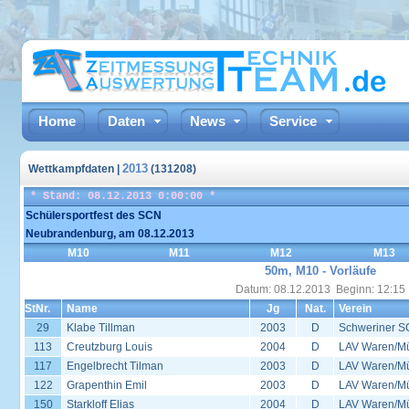
Home
Daten
News
Service
2013
Wettkampfdaten |
(131208)
* Stand: 08.12.2013 0:00:00 *
Schülersportfest des SCN
Neubrandenburg, am 08.12.2013
M10
M11
M12
M13
50m, M10 - Vorläufe
Datum: 08.12.2013 Beginn: 12:15
StNr.
Name
Jg
Nat.
Verein
29
Klabe Tillman
2003
D
Schweriner S
113
Creutzburg Louis
2004
D
LAV Waren/Mü
117
Engelbrecht Tilman
2003
D
LAV Waren/Mü
122
Grapenthin Emil
2003
D
LAV Waren/Mü
150
Starkloff Elias
2004
D
LAV Waren/Mü