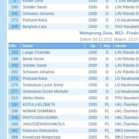
5
Köster Lena
2000
D
1. LAV Berge
200
Schäfer Sarah
2000
D
LAV Ribnitz-D
202
Schween Johanna
2000
D
LAV Ribnitz-D
273
Podszuk Klara
2000
D
LG Neubrand
309
Bergholz Lara
2000
D
PSV Neustreli
Weitsprung Zone, W13 - Finale
Datum: 08.12.2013 Beginn: 13:15
StNr.
Name
Jg
Nat.
Verein
163
Lange Charlotte
2000
D
LAV Ribnitz-D
198
Breek Vivian
2000
D
LAV Ribnitz-D
200
Schäfer Sarah
2000
D
LAV Ribnitz-D
202
Schween Johanna
2000
D
LAV Ribnitz-D
273
Podszuk Klara
2000
D
LG Neubrand
275
Scheutzow Laurè Jenny
2000
D
LG Neubrand
277
Scheutzow Dovile Michelle
2000
D
LG Neubrand
312
Welen Maike
2000
D
PSV Neustreli
334
KOTULA ELZBIETA
2000
PL
UKL Ósemka P
336
NOWAK DOMINIKA
2000
PL
UKL Ósemka P
338
PASTUSZKA OLIWIA
2000
PL
UKL Ósemka P
344
JAGUSZEWSKA NIKOLA
2000
PL
UKL Ósemka P
362
Kwiecien Aleksandra
2000
PL
MKS Hermes G
366
Kowalczyk Malgorzata
2000
PL
MKS Hermes G