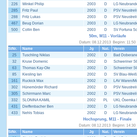
226
Winkel Philip
2003
D
LG Neubrand
285
Fritz Paul
2003
D
PSV Neustreli
288
Fritz Lukas
2003
D
PSV Neustreli
467
Beug Dorian
2003
D
LG Neubrand
500
Collin Ben
2003
D
SV Fortuna S
50m, M11 - Vorläufe
Datum: 08.12.2013 Beginn: 11:50
StNr.
Name
Jg
Nat.
Verein
25
Tuschling Niklas
2002
D
Bad Doberane
32
Kruse Domenic
2002
D
Schweriner S
63
Thomas Kay-Ole
2002
D
Schweriner S
85
Kiesling Ian
2002
D
SV Blau-Weiß
161
Ruckick Max
2002
D
LAV Waren/Mü
302
Hünemörder Richard
2002
D
PSV Neustreli
305
Schirrmann Marc
2002
D
PSV Neustreli
332
SLONINA KAMIL
2002
PL
UKL Ósemka P
431
Dieffenbacher Ben
2002
D
LG Neubrand
433
Nehls Tobias
2002
D
LG Neubrand
Hochsprung, M11 - Finale
Datum: 08.12.2013 Beginn: 14:30
StNr.
Name
Jg
Nat.
Verein