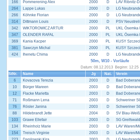
166
Pommerening Alex
2000
D
LAV Ribnitz-D
264
Lappe Lukas
2000
D
LG Neubrand
266
Köhnke Florian
2000
D
LG Neubrand
314
Dittmann Louis
2000
D
PSV Neustreli
342
WIKTOROWICZ ARTUR
2000
PL
UKL Ósemka P
347
OLENDER RAFAL
2000
PL
UKL Ósemka P
369
Kania Kacper
2000
PL
KUSY Szczec
381
Sawczyn Michal
2000
PL
KUSY Szczec
424
Ihenetu Chima
2000
D
LG Neubrand
50m, W10 - Vorläufe
Datum: 08.12.2013 Beginn: 12:25
StNr.
Name
Jg
Nat.
Verein
6
Kovacova Terezia
2003
D
Bad Doberane
10
Bürger Mareen
2003
D
Bad Doberane
12
Flacke Marietta
2003
D
Bad Doberane
71
Roßmann Lena
2003
D
Schweriner S
76
Rösler Janina
2003
D
Schweriner S
88
Hildebrandt Jette
2004
D
SV Blau-Weiß
103
Grawe Ellefair
2003
D
SG Greifswal
134
Rheinholz Marie
2003
D
LAV Waren/Mü
154
Treisch Virginie
2003
D
LAV Waren/Mü
223
Danilowski Kira
2003
D
LG Neubrand