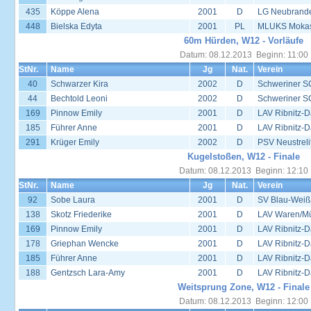
435
Köppe Alena
2001
D
LG Neubrand
448
Bielska Edyta
2001
PL
MLUKS Mokas
60m Hürden, W12 - Vorläufe
Datum: 08.12.2013 Beginn: 11:00
StNr.
Name
Jg
Nat.
Verein
40
Schwarzer Kira
2002
D
Schweriner S
44
Bechtold Leoni
2002
D
Schweriner S
169
Pinnow Emily
2001
D
LAV Ribnitz-D
185
Führer Anne
2001
D
LAV Ribnitz-D
291
Krüger Emily
2002
D
PSV Neustreli
Kugelstoßen, W12 - Finale
Datum: 08.12.2013 Beginn: 12:10
StNr.
Name
Jg
Nat.
Verein
92
Sobe Laura
2001
D
SV Blau-Weiß
138
Skotz Friederike
2001
D
LAV Waren/Mü
169
Pinnow Emily
2001
D
LAV Ribnitz-D
178
Griephan Wencke
2001
D
LAV Ribnitz-D
185
Führer Anne
2001
D
LAV Ribnitz-D
188
Gentzsch Lara-Amy
2001
D
LAV Ribnitz-D
Weitsprung Zone, W12 - Finale
Datum: 08.12.2013 Beginn: 12:00