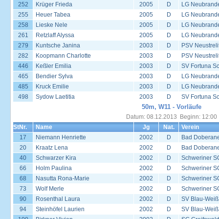
252
Krüger Frieda
2005
D
LG Neubrand
255
Heuer Tabea
2005
D
LG Neubrand
258
Lieske Nele
2005
D
LG Neubrand
261
Retzlaff Alyssa
2005
D
LG Neubrand
279
Kuntsche Janina
2003
D
PSV Neustreli
282
Koopmann Charlotte
2003
D
PSV Neustreli
446
Keßler Emilia
2003
D
SV Fortuna S
465
Bendier Sylva
2003
D
LG Neubrand
485
Kruck Emilie
2003
D
LG Neubrand
498
Sydow Laetitia
2003
D
SV Fortuna S
50m, W11 - Vorläufe
Datum: 08.12.2013 Beginn: 12:00
StNr.
Name
Jg
Nat.
Verein
17
Niemann Henriette
2002
D
Bad Doberane
20
Kraatz Lena
2002
D
Bad Doberane
40
Schwarzer Kira
2002
D
Schweriner S
66
Holm Paulina
2002
D
Schweriner S
68
Nasutta Rona-Marie
2002
D
Schweriner S
73
Wolf Merle
2002
D
Schweriner S
90
Rosenthal Laura
2002
D
SV Blau-Weiß
94
Steinhöfel Laurien
2002
D
SV Blau-Weiß