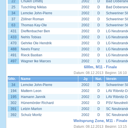
22
Chukin Dmitrij
2002
D
Bad Doberane
25
Tuschling Niklas
2002
D
Bad Doberane
34
Lemcke John-Pierre
2002
D
Schweriner S
37
Zöllner Roman
2002
D
Schweriner S
63
Thomas Kay-Ole
2002
D
Schweriner S
431
Dieffenbacher Ben
2002
D
LG Neubrand
433
Nehls Tobias
2002
D
LG Neubrand
470
Gehrke Ole Hendrik
2002
D
LG Neubrand
488
Neels Franz
2002
D
LG Neubrand
491
Rieck Bastian
2002
D
LG Neubrand
497
Wagner Ike Marces
2002
D
LG Neubrand
600m, M11 - Finale
Datum: 08.12.2013 Beginn: 16:10
StNr.
Name
Jg
Nat.
Verein
34
Lemcke John-Pierre
2002
D
Schweriner S
194
Mattern Leon
2002
D
LAV Ribnitz-D
195
Hamann Jannik
2002
D
LAV Ribnitz-D
302
Hünemörder Richard
2002
D
PSV Neustreli
391
Letzin Marlon
2002
D
SC Neubrande
392
Schulz Moritz
2002
D
SC Neubrande
Weitsprung Zone, M11 - Finale
Datum: 08.12.2013 Beginn: 13:15