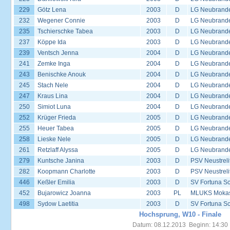
229
Götz Lena
2003
D
LG Neubrand
232
Wegener Connie
2003
D
LG Neubrand
235
Tschierschke Tabea
2003
D
LG Neubrand
237
Köppe Ida
2003
D
LG Neubrand
239
Ventsch Jenna
2004
D
LG Neubrand
241
Zemke Inga
2004
D
LG Neubrand
243
Benischke Anouk
2004
D
LG Neubrand
245
Stach Nele
2004
D
LG Neubrand
247
Kraus Lina
2004
D
LG Neubrand
250
Simiot Luna
2004
D
LG Neubrand
252
Krüger Frieda
2005
D
LG Neubrand
255
Heuer Tabea
2005
D
LG Neubrand
258
Lieske Nele
2005
D
LG Neubrand
261
Retzlaff Alyssa
2005
D
LG Neubrand
279
Kuntsche Janina
2003
D
PSV Neustreli
282
Koopmann Charlotte
2003
D
PSV Neustreli
446
Keßler Emilia
2003
D
SV Fortuna S
452
Bujarowicz Joanna
2003
PL
MLUKS Mokas
498
Sydow Laetitia
2003
D
SV Fortuna S
Hochsprung, W10 - Finale
Datum: 08.12.2013 Beginn: 14:30