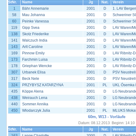
StNr.
Name
Jg
Nat.
Verein
1
Bähr Annemarie
2001
D
1. LAV Berge
58
Mau Johanna
2001
D
Schweriner S
60
Peinke Vanessa
2001
D
Schweriner S
119
Gipp Svea
2001
D
LAV Waren/Mü
138
Skotz Friederike
2001
D
LAV Waren/Mü
141
Walczuch India
2001
D
LAV Waren/Mü
143
Arlt Caroline
2001
D
LAV Waren/Mü
169
Pinnow Emily
2001
D
LAV Ribnitz-D
173
Farchmin Luisa
2001
D
LAV Ribnitz-D
178
Griephan Wencke
2001
D
LAV Ribnitz-D
307
Urbanek Elisa
2001
D
PSV Neustreli
317
Beck Nele
2001
D
PSV Neustreli
324
PRZYBYSZ KATARZYNA
2001
PL
UKL Ósemka P
435
Köppe Alena
2001
D
LG Neubrand
438
Weirauch Lena
2001
D
LG Neubrand
440
Sommer Annika
2001
D
LG Neubrand
450
Wlodarczyk Julia
2001
PL
MLUKS Mokas
60m, W13 - Vorläufe
Datum: 08.12.2013 Beginn: 14:10
StNr.
Name
Jg
Nat.
Verein
163
Lange Charlotte
2000
D
LAV Ribnitz-D