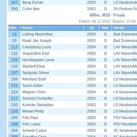
467
Beug Dorian
2003
D
LG Neubrand
500
Collin Ben
2003
D
SV Fortuna S
600m, M10 - Finale
Datum: 08.12.2013 Beginn: 15:30
StNr.
Name
Jg
Nat.
Verein
16
Lüding Maximilian
2003
D
Bad Doberane
23
Raab Jan Joseph
2003
D
Bad Doberane
113
Creutzburg Louis
2004
D
LAV Waren/Mü
122
Grapenthin Emil
2003
D
LAV Waren/Mü
126
Hochkeppler Lasse
2003
D
LAV Waren/Mü
150
Starkloff Elias
2004
D
LAV Waren/Mü
157
Sprigode Simon
2004
D
LAV Waren/Mü
206
Reinholz Eddi
2003
D
LG Neubrand
211
Taulin Anton
2003
D
LG Neubrand
214
Wegner Chris
2004
D
LG Neubrand
217
Schmid Christoffer
2003
D
LG Neubrand
220
Kunicke Sebastian
2003
D
LG Neubrand
226
Winkel Philip
2003
D
LG Neubrand
285
Fritz Paul
2003
D
PSV Neustreli
288
Fritz Lukas
2003
D
PSV Neustreli
394
Schenk Carlos
2003
D
SC Neubrande