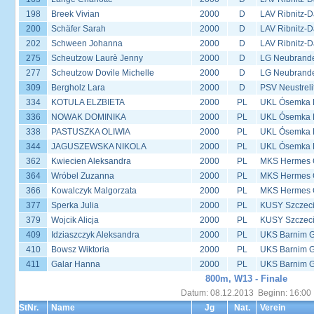
198
Breek Vivian
2000
D
LAV Ribnitz-D
200
Schäfer Sarah
2000
D
LAV Ribnitz-D
202
Schween Johanna
2000
D
LAV Ribnitz-D
275
Scheutzow Laurè Jenny
2000
D
LG Neubrand
277
Scheutzow Dovile Michelle
2000
D
LG Neubrand
309
Bergholz Lara
2000
D
PSV Neustreli
334
KOTULA ELZBIETA
2000
PL
UKL Ósemka P
336
NOWAK DOMINIKA
2000
PL
UKL Ósemka P
338
PASTUSZKA OLIWIA
2000
PL
UKL Ósemka P
344
JAGUSZEWSKA NIKOLA
2000
PL
UKL Ósemka P
362
Kwiecien Aleksandra
2000
PL
MKS Hermes G
364
Wróbel Zuzanna
2000
PL
MKS Hermes G
366
Kowalczyk Malgorzata
2000
PL
MKS Hermes G
377
Sperka Julia
2000
PL
KUSY Szczec
379
Wojcik Alicja
2000
PL
KUSY Szczec
409
Idziaszczyk Aleksandra
2000
PL
UKS Barnim 
410
Bowsz Wiktoria
2000
PL
UKS Barnim 
411
Galar Hanna
2000
PL
UKS Barnim 
800m, W13 - Finale
Datum: 08.12.2013 Beginn: 16:00
StNr.
Name
Jg
Nat.
Verein