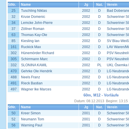
StNr.
Name
Jg
Nat.
Verein
25
Tuschling Niklas
2002
D
Bad Doberane
32
Kruse Domenic
2002
D
Schweriner S
34
Lemcke John-Pierre
2002
D
Schweriner S
37
Zöllner Roman
2002
D
Schweriner S
63
Thomas Kay-Ole
2002
D
Schweriner S
85
Kiesling Ian
2002
D
SV Blau-Weiß
161
Ruckick Max
2002
D
LAV Waren/Mü
302
Hünemörder Richard
2002
D
PSV Neustreli
305
Schirrmann Marc
2002
D
PSV Neustreli
332
SLONINA KAMIL
2002
PL
UKL Ósemka P
470
Gehrke Ole Hendrik
2002
D
LG Neubrand
488
Neels Franz
2002
D
LG Neubrand
491
Rieck Bastian
2002
D
LG Neubrand
497
Wagner Ike Marces
2002
D
LG Neubrand
60m, M12 - Vorläufe
Datum: 08.12.2013 Beginn: 13:15
StNr.
Name
Jg
Nat.
Verein
50
Kreer Simon
2001
D
Schweriner S
52
Neumann Tom
2001
D
Schweriner S
56
Warning Paul
2001
D
Schweriner S