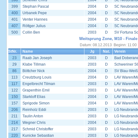
398
Scheffler Chris
2004
D
SC Neubrande
399
Stephan Pascal
2004
D
SC Neubrande
400
Urbanek Pepe
2004
D
SC Neubrande
401
Venter Hannes
2004
D
SC Neubrande
407
Röttger Julius
2004
D
SC Neubrande
500
Collin Ben
2003
D
SV Fortuna S
Weitsprung Zone, M10 - Finale
Datum: 08.12.2013 Beginn: 11:00
StNr.
Name
Jg
Nat.
Verein
23
Raab Jan Joseph
2003
D
Bad Doberane
29
Klabe Tillman
2003
D
Schweriner S
86
Böttcher Nick
2004
D
SV Blau-Weiß
113
Creutzburg Louis
2004
D
LAV Waren/Mü
117
Engelbrecht Tilman
2003
D
LAV Waren/Mü
122
Grapenthin Emil
2003
D
LAV Waren/Mü
150
Starkloff Elias
2004
D
LAV Waren/Mü
157
Sprigode Simon
2004
D
LAV Waren/Mü
206
Reinholz Eddi
2003
D
LG Neubrand
211
Taulin Anton
2003
D
LG Neubrand
214
Wegner Chris
2004
D
LG Neubrand
217
Schmid Christoffer
2003
D
LG Neubrand
220
Kunicke Sebastian
2003
D
LG Neubrand