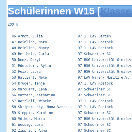
Schülerinnen W15 [
Klasse
200 m

  46 Arndt, Julia                 97 1. LAV Bergen           
  47 Beinlich, Nora               97 1. LAV Rostock          
  48 Beinlich, Nancy              97 1. LAV Rostock          
  49 Berthold, Carla              97 Schweriner SC           
  50 Denz, Daryl                  97 HSG Universität Greifswa
  51 Edelstein, Aylin             97 HSG Universität Greifswa
  52 Feix, Laura                  97 HSG Universität Greifswa
  53 Halliant, Nele               97 LAV Waren/ Müritz e.V.  
  54 Krüger, Tanja                97 1. LAV Rostock          
  55 Marquart, Lena               97 Schweriner SC           
  56 Mattern, Katharina           97 Schweriner SC           
  57 Ratzlaff, Wencke             97 1. LAV Rostock          
  58 Skripskausky, Nona Vanessa   97 1. LAV Rostock          
  59 Steppin, Karoline            97 Schweriner SC           
  60 Völker, Maria                97 HSG Universität Greifswa
  61 Wessig, Lara                 97 Schweriner SC           
  62 Zipprich, Anna               97 Schweriner SC           