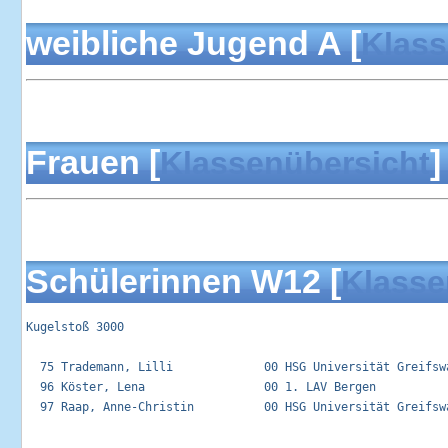
weibliche Jugend A [
Klass
Frauen [
]
Klassenübersicht
Schülerinnen W12 [
Klasse
Kugelstoß 3000

  75 Trademann, Lilli             00 HSG Universität Greifswa
  96 Köster, Lena                 00 1. LAV Bergen           
  97 Raap, Anne-Christin          00 HSG Universität Greifswa