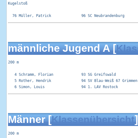
Kugelstoß 

männliche Jugend A [
Klas
200 m

   4 Schramm, Florian             93 SG Greifswald           
   5 Rother, Hendrik              94 SV Blau-Weiß 67 Grimmen 
Männer [
]
Klassenübersicht
200 m
