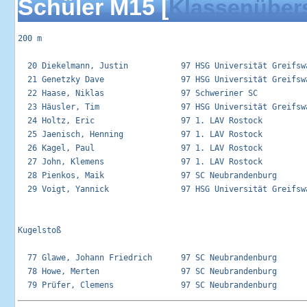
Schüler M15 [
Klassenüber
200 m

  20 Diekelmann, Justin           97 HSG Universität Greifswa
  21 Genetzky Dave                97 HSG Universität Greifswa
  22 Haase, Niklas                97 Schweriner SC           
  23 Häusler, Tim                 97 HSG Universität Greifswa
  24 Holtz, Eric                  97 1. LAV Rostock          
  25 Jaenisch, Henning            97 1. LAV Rostock          
  26 Kagel, Paul                  97 1. LAV Rostock          
  27 John, Klemens                97 1. LAV Rostock          
  28 Pienkos, Maik                97 SC Neubrandenburg       
  29 Voigt, Yannick               97 HSG Universität Greifswa
Kugelstoß 

  77 Glawe, Johann Friedrich      97 SC Neubrandenburg       
  78 Howe, Merten                 97 SC Neubrandenburg       