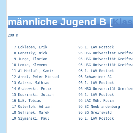
männliche Jugend B [
Klas
200 m

   7 Eckleben, Erik               95 1. LAV Rostock          
   8 Genetzky; Nick               95 HSG Universität Greifswa
   9 Junge, Florian               95 HSG Universität Greifswa
  10 Lemke, Klemens               95 HSG Universität Greifswa
  11 Al-Meklafi, Samir            96 1. LAV Rostock          
  12 Arndt, Peter-Michael         96 Schweriner SC           
  13 Gatzke, Mathias              96 1. LAV Rostock          
  14 Grabowski, Felix             96 HSG Universität Greifswa
  15 Koszinski, Julian            96 1. LAV Rostock          
  16 Naß, Tobias                  96 LAC Mühl Rosin          
  17 Osterloh, Adrian             96 SC Neubrandenburg       
  18 Sefranek, Marek              96 SG Greifswald           
  19 Szymanski, Paul              96 1. LAV Rostock          