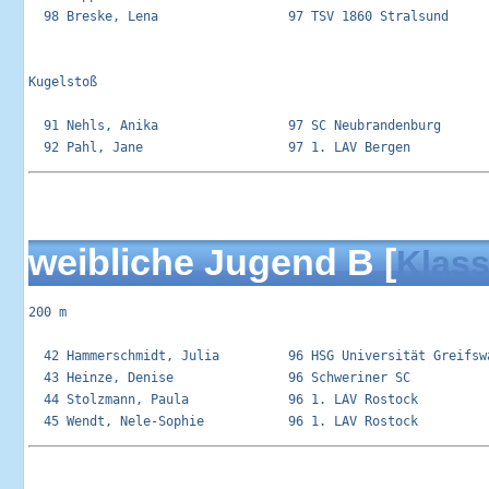
  98 Breske, Lena                 97 TSV 1860 Stralsund      
Kugelstoß 

  91 Nehls, Anika                 97 SC Neubrandenburg       
weibliche Jugend B [
Klass
200 m

  42 Hammerschmidt, Julia         96 HSG Universität Greifswa
  43 Heinze, Denise               96 Schweriner SC           
  44 Stolzmann, Paula             96 1. LAV Rostock          