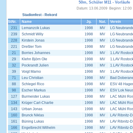
50m, Schüler M11 - Vorläufe
Datum: 13.06.2009 Beginn: 12:00
Stadionfest - Rekord
StNr.
Name
Jg.
Nat.
Verein
231
Lemanzcik Lukas
1998
MV
LG Neubrand
239
Schmidt Willy
1998
MV
LG Neubrand
228
Kirstein Jonas
1998
MV
LG Neubrand
221
Dreßler Tom
1998
MV
LG Neubrand
21
Borries Johannes
1998
MV
1.LAV Rostoc
29
Klehn Björn Ole
1998
MV
1.LAV Rostoc
32
Pockrandt Julien
1998
MV
1.LAV Rostoc
39
Voigt Marno
1998
MV
1.LAV Rostoc
71
Leu Christian
1998
MV
Bad Doberane
88
Schlegel Rico
1998
MV
ESV 48 Hage
98
Escher Markus
1998
MV
ESV Lok Neust
127
Burmeister Lukas
1998
MV
LAC Mühl Ros
134
Krüger Carl-Charlie
1998
MV
LAC Mühl Ros
143
Urban Jonas
1998
MV
LAC Mühl Ros
160
Brunck Niklas
1998
MV
LAV Ribnitz-D
161
Büning Lukas
1998
MV
LAV Ribnitz-D
166
Engelbrecht Wilhelm
1998
MV
LAV Ribnitz-D