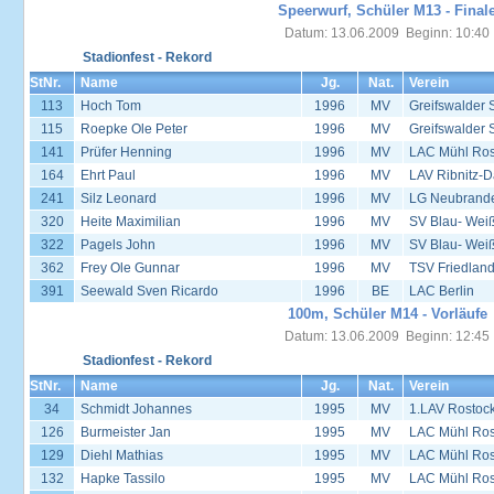
Speerwurf, Schüler M13 - Final
Datum: 13.06.2009 Beginn: 10:40
Stadionfest - Rekord
StNr.
Name
Jg.
Nat.
Verein
113
Hoch Tom
1996
MV
Greifswalder 
115
Roepke Ole Peter
1996
MV
Greifswalder 
141
Prüfer Henning
1996
MV
LAC Mühl Ros
164
Ehrt Paul
1996
MV
LAV Ribnitz-D
241
Silz Leonard
1996
MV
LG Neubrand
320
Heite Maximilian
1996
MV
SV Blau- Wei
322
Pagels John
1996
MV
SV Blau- Wei
362
Frey Ole Gunnar
1996
MV
TSV Friedlan
391
Seewald Sven Ricardo
1996
BE
LAC Berlin
100m, Schüler M14 - Vorläufe
Datum: 13.06.2009 Beginn: 12:45
Stadionfest - Rekord
StNr.
Name
Jg.
Nat.
Verein
34
Schmidt Johannes
1995
MV
1.LAV Rostoc
126
Burmeister Jan
1995
MV
LAC Mühl Ros
129
Diehl Mathias
1995
MV
LAC Mühl Ros
132
Hapke Tassilo
1995
MV
LAC Mühl Ros