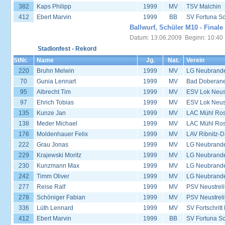
382
Kaps Philipp
1999
MV
TSV Malchin
412
Ebert Marvin
1999
BB
SV Fortuna S
Ballwurf, Schüler M10 - Finale
Datum: 13.06.2009 Beginn: 10:40
Stadionfest - Rekord
StNr.
Name
Jg.
Nat.
Verein
220
Bruhn Melwin
1999
MV
LG Neubrand
70
Gunia Lennart
1999
MV
Bad Doberane
95
Albrecht Tim
1999
MV
ESV Lok Neust
97
Ehrich Tobias
1999
MV
ESV Lok Neust
135
Kunze Jan
1999
MV
LAC Mühl Ros
138
Meder Michael
1999
MV
LAC Mühl Ros
176
Moldenhauer Felix
1999
MV
LAV Ribnitz-D
222
Grau Jonas
1999
MV
LG Neubrand
229
Krajewski Moritz
1999
MV
LG Neubrand
230
Kunzmann Max
1999
MV
LG Neubrand
242
Timm Oliver
1999
MV
LG Neubrand
277
Reise Ralf
1999
MV
PSV Neustreli
278
Schöniger Fabian
1999
MV
PSV Neustreli
336
Lüth Lennard
1999
MV
SV Fortschrit
412
Ebert Marvin
1999
BB
SV Fortuna S