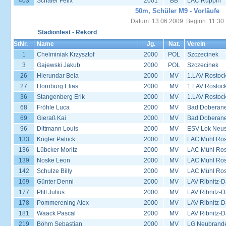
403
Schäfer Felix
2001
BB
LAC Ruppin
50m, Schüler M9 - Vorläufe
Datum: 13.06.2009 Beginn: 11:30
Stadionfest - Rekord
StNr.
Name
Jg.
Nat.
Verein
1
Chelminiak Krzysztof
2000
POL
Szczecinek
3
Gajewski Jakub
2000
POL
Szczecinek
26
Hierundar Bela
2000
MV
1.LAV Rostoc
27
Hornburg Elias
2000
MV
1.LAV Rostoc
36
Stangenberg Erik
2000
MV
1.LAV Rostoc
68
Fröhle Luca
2000
MV
Bad Doberane
69
Gieraß Kai
2000
MV
Bad Doberane
96
Dittmann Louis
2000
MV
ESV Lok Neust
133
Kögler Patrick
2000
MV
LAC Mühl Ros
136
Lübcker Moritz
2000
MV
LAC Mühl Ros
139
Noske Leon
2000
MV
LAC Mühl Ros
142
Schulze Billy
2000
MV
LAC Mühl Ros
169
Günter Denni
2000
MV
LAV Ribnitz-D
177
Plitt Julius
2000
MV
LAV Ribnitz-D
178
Pommerening Alex
2000
MV
LAV Ribnitz-D
181
Waack Pascal
2000
MV
LAV Ribnitz-D
219
Böhm Sebastian
2000
MV
LG Neubrand