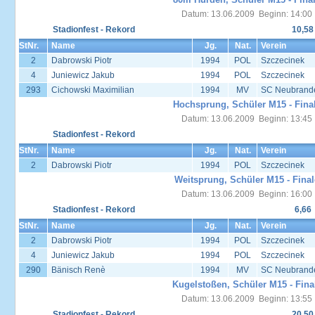
Datum: 13.06.2009 Beginn: 14:00
Stadionfest - Rekord
10,58
StNr.
Name
Jg.
Nat.
Verein
2
Dabrowski Piotr
1994
POL
Szczecinek
4
Juniewicz Jakub
1994
POL
Szczecinek
293
Cichowski Maximilian
1994
MV
SC Neubrand
Hochsprung, Schüler M15 - Fina
Datum: 13.06.2009 Beginn: 13:45
Stadionfest - Rekord
StNr.
Name
Jg.
Nat.
Verein
2
Dabrowski Piotr
1994
POL
Szczecinek
Weitsprung, Schüler M15 - Final
Datum: 13.06.2009 Beginn: 16:00
Stadionfest - Rekord
6,66
StNr.
Name
Jg.
Nat.
Verein
2
Dabrowski Piotr
1994
POL
Szczecinek
4
Juniewicz Jakub
1994
POL
Szczecinek
290
Bänisch Renè
1994
MV
SC Neubrand
Kugelstoßen, Schüler M15 - Fina
Datum: 13.06.2009 Beginn: 13:55
Stadionfest - Rekord
20,50