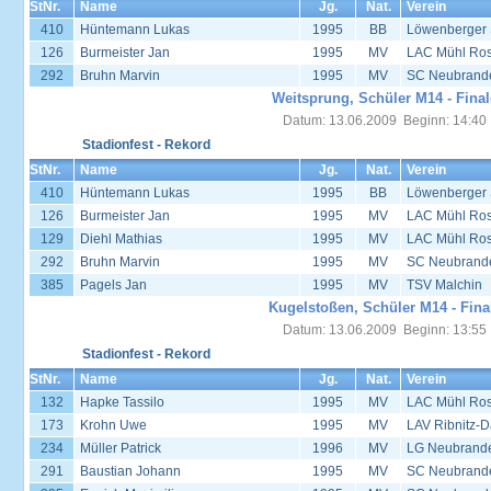
StNr.
Name
Jg.
Nat.
Verein
410
Hüntemann Lukas
1995
BB
Löwenberger
126
Burmeister Jan
1995
MV
LAC Mühl Ros
292
Bruhn Marvin
1995
MV
SC Neubrand
Weitsprung, Schüler M14 - Final
Datum: 13.06.2009 Beginn: 14:40
Stadionfest - Rekord
StNr.
Name
Jg.
Nat.
Verein
410
Hüntemann Lukas
1995
BB
Löwenberger
126
Burmeister Jan
1995
MV
LAC Mühl Ros
129
Diehl Mathias
1995
MV
LAC Mühl Ros
292
Bruhn Marvin
1995
MV
SC Neubrand
385
Pagels Jan
1995
MV
TSV Malchin
Kugelstoßen, Schüler M14 - Fina
Datum: 13.06.2009 Beginn: 13:55
Stadionfest - Rekord
StNr.
Name
Jg.
Nat.
Verein
132
Hapke Tassilo
1995
MV
LAC Mühl Ros
173
Krohn Uwe
1995
MV
LAV Ribnitz-D
234
Müller Patrick
1996
MV
LG Neubrand
291
Baustian Johann
1995
MV
SC Neubrand