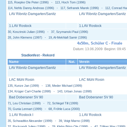
115, Roepke Ole Peter (1996) - 113, Hoch Tom (1996)
114, Nehls Danny Andreas (1996) - 117, Sefranek Marek (1996) - 112, Conrad Ha
LAV Ribnitz-Damgarten/Sanitz
LAV Ribnitz-Damgarten/Sanitz
1.LAV Rostock
1.LAV Rostock
30, Koszinski Julian (1996) - 37, Szymanski Paul (1996)
28, John Klemens (1997) - 19, Al-Mekhlafi Samir (1996)
4x50m, Schüler C - Finale
Datum: 13.06.2009 Beginn: 09:45
Stadionfest - Rekord
Name
Nat.
Verein
LAV Ribnitz-Damgarten/Sanitz
LAV Ribnitz-Damgarten/Sanitz
LAC Mühl Rosin
LAC Mühl Rosin
135, Kunze Jan (1999) - 138, Meder Michael (1999)
134, Krüger Carl-Charlie (1998) - 143, Urban Jonas (1998)
Bad Doberaner SV 90
Bad Doberaner SV 90
71, Leu Christian (1998) - 72, Schlegel Till (1999)
70, Gunia Lennart (1999) - 68, Fröhle Luca (2000)
1.LAV Rostock I
1.LAV Rostock
35, Schwadtke Alexander (1999) - 39, Voigt Marno (1998)
32, Pockrandt Julien (1998) - 29, Klehn Björn Ole (1998) - 42, Zöllner Max (1999)