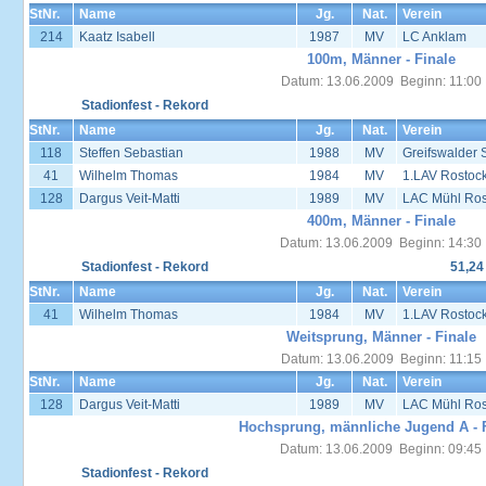
StNr.
Name
Jg.
Nat.
Verein
214
Kaatz Isabell
1987
MV
LC Anklam
100m, Männer - Finale
Datum: 13.06.2009 Beginn: 11:00
Stadionfest - Rekord
StNr.
Name
Jg.
Nat.
Verein
118
Steffen Sebastian
1988
MV
Greifswalder 
41
Wilhelm Thomas
1984
MV
1.LAV Rostoc
128
Dargus Veit-Matti
1989
MV
LAC Mühl Ros
400m, Männer - Finale
Datum: 13.06.2009 Beginn: 14:30
Stadionfest - Rekord
51,24
StNr.
Name
Jg.
Nat.
Verein
41
Wilhelm Thomas
1984
MV
1.LAV Rostoc
Weitsprung, Männer - Finale
Datum: 13.06.2009 Beginn: 11:15
StNr.
Name
Jg.
Nat.
Verein
128
Dargus Veit-Matti
1989
MV
LAC Mühl Ros
Hochsprung, männliche Jugend A - 
Datum: 13.06.2009 Beginn: 09:45
Stadionfest - Rekord