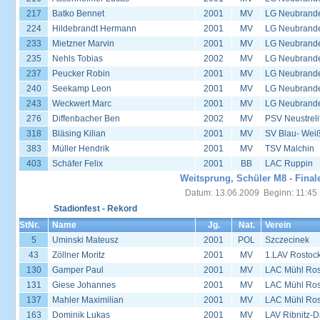
217
Batko Bennet
2001
MV
LG Neubrand
224
Hildebrandt Hermann
2001
MV
LG Neubrand
233
Mietzner Marvin
2001
MV
LG Neubrand
235
Nehls Tobias
2002
MV
LG Neubrand
237
Peucker Robin
2001
MV
LG Neubrand
240
Seekamp Leon
2001
MV
LG Neubrand
243
Weckwert Marc
2001
MV
LG Neubrand
276
Diffenbacher Ben
2002
MV
PSV Neustreli
318
Bläsing Kilian
2001
MV
SV Blau- Wei
383
Müller Hendrik
2001
MV
TSV Malchin
403
Schäfer Felix
2001
BB
LAC Ruppin
Weitsprung, Schüler M8 - Final
Datum: 13.06.2009 Beginn: 11:45
Stadionfest - Rekord
StNr.
Name
Jg.
Nat.
Verein
5
Uminski Mateusz
2001
POL
Szczecinek
43
Zöllner Moritz
2001
MV
1.LAV Rostoc
130
Gamper Paul
2001
MV
LAC Mühl Ros
131
Giese Johannes
2001
MV
LAC Mühl Ros
137
Mahler Maximilian
2001
MV
LAC Mühl Ros
163
Dominik Lukas
2001
MV
LAV Ribnitz-D