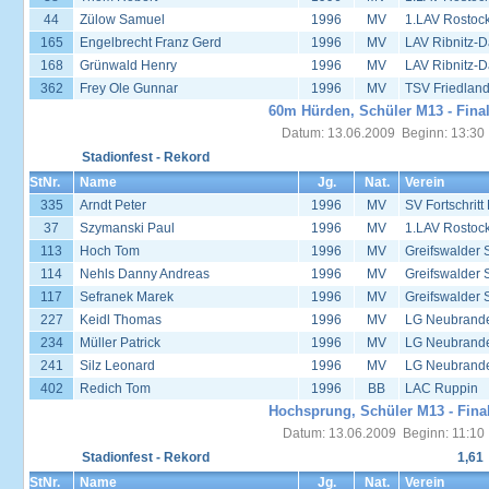
44
Zülow Samuel
1996
MV
1.LAV Rostoc
165
Engelbrecht Franz Gerd
1996
MV
LAV Ribnitz-D
168
Grünwald Henry
1996
MV
LAV Ribnitz-D
362
Frey Ole Gunnar
1996
MV
TSV Friedlan
60m Hürden, Schüler M13 - Fina
Datum: 13.06.2009 Beginn: 13:30
Stadionfest - Rekord
StNr.
Name
Jg.
Nat.
Verein
335
Arndt Peter
1996
MV
SV Fortschrit
37
Szymanski Paul
1996
MV
1.LAV Rostoc
113
Hoch Tom
1996
MV
Greifswalder 
114
Nehls Danny Andreas
1996
MV
Greifswalder 
117
Sefranek Marek
1996
MV
Greifswalder 
227
Keidl Thomas
1996
MV
LG Neubrand
234
Müller Patrick
1996
MV
LG Neubrand
241
Silz Leonard
1996
MV
LG Neubrand
402
Redich Tom
1996
BB
LAC Ruppin
Hochsprung, Schüler M13 - Fina
Datum: 13.06.2009 Beginn: 11:10
Stadionfest - Rekord
1,61
StNr.
Name
Jg.
Nat.
Verein