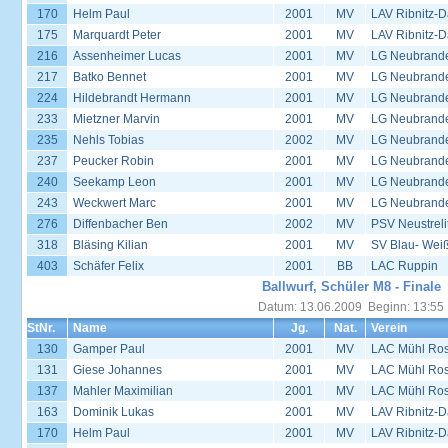
170
Helm Paul
2001
MV
LAV Ribnitz-D
175
Marquardt Peter
2001
MV
LAV Ribnitz-D
216
Assenheimer Lucas
2001
MV
LG Neubrand
217
Batko Bennet
2001
MV
LG Neubrand
224
Hildebrandt Hermann
2001
MV
LG Neubrand
233
Mietzner Marvin
2001
MV
LG Neubrand
235
Nehls Tobias
2002
MV
LG Neubrand
237
Peucker Robin
2001
MV
LG Neubrand
240
Seekamp Leon
2001
MV
LG Neubrand
243
Weckwert Marc
2001
MV
LG Neubrand
276
Diffenbacher Ben
2002
MV
PSV Neustreli
318
Bläsing Kilian
2001
MV
SV Blau- Wei
403
Schäfer Felix
2001
BB
LAC Ruppin
Ballwurf, Schüler M8 - Finale
Datum: 13.06.2009 Beginn: 13:55
StNr.
Name
Jg.
Nat.
Verein
130
Gamper Paul
2001
MV
LAC Mühl Ros
131
Giese Johannes
2001
MV
LAC Mühl Ros
137
Mahler Maximilian
2001
MV
LAC Mühl Ros
163
Dominik Lukas
2001
MV
LAV Ribnitz-D
170
Helm Paul
2001
MV
LAV Ribnitz-D