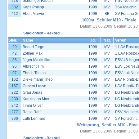
278
Schöniger Fabian
1999
MV
PSV Neustreli
382
Kaps Philipp
1999
MV
TSV Malchin
412
Ebert Marvin
1999
BB
SV Fortuna S
1000m, Schüler M10 - Finale
Datum: 13.06.2009 Beginn: 16:20
Stadionfest - Rekord
StNr.
Name
Jg.
Nat.
Verein
20
Benert Torge
1999
MV
1.LAV Rostoc
42
Zöllner Max
1999
MV
1.LAV Rostoc
86
Jäger Maximilian
1999
MV
ESV 48 Hage
95
Albrecht Tim
1999
MV
ESV Lok Neust
97
Ehrich Tobias
1999
MV
ESV Lok Neust
162
Diekelmann Theo
1999
MV
LAV Ribnitz-D
167
Greven Lasse
1999
MV
LAV Ribnitz-D
222
Grau Jonas
1999
MV
LG Neubrand
230
Kunzmann Max
1999
MV
LG Neubrand
242
Timm Oliver
1999
MV
LG Neubrand
277
Reise Ralf
1999
MV
PSV Neustreli
336
Lüth Lennard
1999
MV
SV Fortschrit
Weitsprung, Schüler M10 - Final
Datum: 13.06.2009 Beginn: 13:00
Stadionfest - Rekord