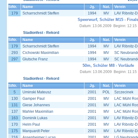
StNr.
Name
Jg.
Nat.
Verein
179
Scharrschmidt Steffen
1994
MV
LAV Ribnitz-D
Speerwurf, Schüler M15 - Final
Datum: 13.06.2009 Beginn: 12:15
Stadionfest - Rekord
StNr.
Name
Jg.
Nat.
Verein
179
Scharrschmidt Steffen
1994
MV
LAV Ribnitz-D
293
Cichowski Maximilian
1994
MV
SC Neubrand
297
Glutsche Franz
1994
MV
SC Neubrand
50m, Schüler M8 - Vorläufe
Datum: 13.06.2009 Beginn: 11:15
Stadionfest - Rekord
StNr.
Name
Jg.
Nat.
Verein
5
Uminski Mateusz
2001
POL
Szczecinek
130
Gamper Paul
2001
MV
LAC Mühl Ros
131
Giese Johannes
2001
MV
LAC Mühl Ros
137
Mahler Maximilian
2001
MV
LAC Mühl Ros
163
Dominik Lukas
2001
MV
LAV Ribnitz-D
170
Helm Paul
2001
MV
LAV Ribnitz-D
175
Marquardt Peter
2001
MV
LAV Ribnitz-D
216
Assenheimer Lucas
2001
MV
LG Neubrand