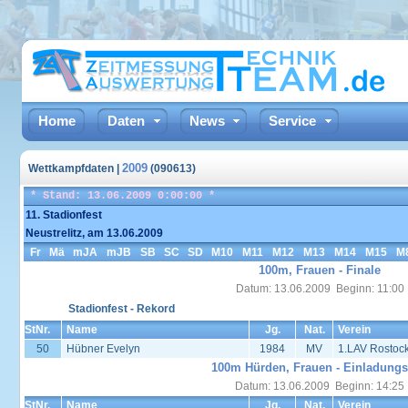
Home
Daten
News
Service
2009
Wettkampfdaten |
(090613)
* Stand: 13.06.2009 0:00:00 *
11. Stadionfest
Neustrelitz, am 13.06.2009
Fr
Mä
mJA
mJB
SB
SC
SD
M10
M11
M12
M13
M14
M15
M
100m, Frauen - Finale
Datum: 13.06.2009 Beginn: 11:00
Stadionfest - Rekord
StNr.
Name
Jg.
Nat.
Verein
50
Hübner Evelyn
1984
MV
1.LAV Rostoc
100m Hürden, Frauen - Einladungs
Datum: 13.06.2009 Beginn: 14:25
StNr.
Name
Jg.
Nat.
Verein