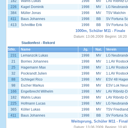
182
Wahls Lukas
1998
MV
LAV Ribnitz-D
226
Kagel Dominik
1998
MV
LG Neubrand
384
Müller Jonas
1998
MV
TSV Malchin
411
Baus Johannes
1998
BB
SV Fortuna S
413
Schnittke Erik
1998
BB
SV Fortuna S
1000m, Schüler M11 - Finale
Datum: 13.06.2009 Beginn: 16:20
Stadionfest - Rekord
StNr.
Name
Jg.
Nat.
Verein
231
Lemanzcik Lukas
1998
MV
LG Neubrand
21
Borries Johannes
1998
MV
1.LAV Rostoc
25
Hagemann Max
1998
MV
1.LAV Rostoc
32
Pockrandt Julien
1998
MV
1.LAV Rostoc
88
Schlegel Rico
1998
MV
ESV 48 Hage
98
Escher Markus
1998
MV
ESV Lok Neust
166
Engelbrecht Wilhelm
1998
MV
LAV Ribnitz-D
182
Wahls Lukas
1998
MV
LAV Ribnitz-D
225
Hofmann Lucas
1998
MV
LG Neubrand
365
Köller Lukas
1998
MV
TSV Friedlan
411
Baus Johannes
1998
BB
SV Fortuna S
Weitsprung, Schüler M11 - Final
Datum: 13.06.2009 Beginn: 10:40