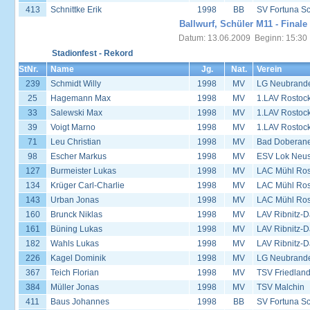
413
Schnittke Erik
1998
BB
SV Fortuna S
Ballwurf, Schüler M11 - Finale
Datum: 13.06.2009 Beginn: 15:30
Stadionfest - Rekord
StNr.
Name
Jg.
Nat.
Verein
239
Schmidt Willy
1998
MV
LG Neubrand
25
Hagemann Max
1998
MV
1.LAV Rostoc
33
Salewski Max
1998
MV
1.LAV Rostoc
39
Voigt Marno
1998
MV
1.LAV Rostoc
71
Leu Christian
1998
MV
Bad Doberane
98
Escher Markus
1998
MV
ESV Lok Neust
127
Burmeister Lukas
1998
MV
LAC Mühl Ros
134
Krüger Carl-Charlie
1998
MV
LAC Mühl Ros
143
Urban Jonas
1998
MV
LAC Mühl Ros
160
Brunck Niklas
1998
MV
LAV Ribnitz-D
161
Büning Lukas
1998
MV
LAV Ribnitz-D
182
Wahls Lukas
1998
MV
LAV Ribnitz-D
226
Kagel Dominik
1998
MV
LG Neubrand
367
Teich Florian
1998
MV
TSV Friedlan
384
Müller Jonas
1998
MV
TSV Malchin
411
Baus Johannes
1998
BB
SV Fortuna S