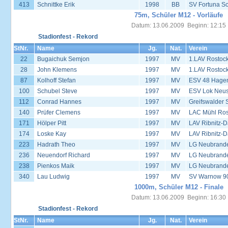
413
Schnittke Erik
1998
BB
SV Fortuna S
75m, Schüler M12 - Vorläufe
Datum: 13.06.2009 Beginn: 12:15
Stadionfest - Rekord
StNr.
Name
Jg.
Nat.
Verein
22
Bugaichuk Semjon
1997
MV
1.LAV Rostoc
28
John Klemens
1997
MV
1.LAV Rostoc
87
Kolhoff Stefan
1997
MV
ESV 48 Hage
100
Schubel Steve
1997
MV
ESV Lok Neust
112
Conrad Hannes
1997
MV
Greifswalder 
140
Prüfer Clemens
1997
MV
LAC Mühl Ros
171
Hölper Pitt
1997
MV
LAV Ribnitz-D
174
Loske Kay
1997
MV
LAV Ribnitz-D
223
Hadrath Theo
1997
MV
LG Neubrand
236
Neuendorf Richard
1997
MV
LG Neubrand
238
Pienkos Maik
1997
MV
LG Neubrand
340
Lau Ludwig
1997
MV
SV Warnow 90
1000m, Schüler M12 - Finale
Datum: 13.06.2009 Beginn: 16:30
Stadionfest - Rekord
StNr.
Name
Jg.
Nat.
Verein