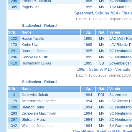
295
Emrich Maximilian
1995
MV
SC Neubrand
385
Pagels Jan
1995
MV
TSV Malchin
Speerwurf, Schüler M14 - Final
Datum: 13.06.2009 Beginn: 12:15
Stadionfest - Rekord
StNr.
Name
Jg.
Nat.
Verein
132
Hapke Tassilo
1995
MV
LAC Mühl Ros
173
Krohn Uwe
1995
MV
LAV Ribnitz-D
291
Baustian Johann
1995
MV
SC Neubrand
296
Gehrke Nils-Erik
1995
MV
SC Neubrand
410
Hüntemann Lukas
1995
BB
Löwenberger
100m, Schüler M15 - Vorläufe
Datum: 13.06.2009 Beginn: 13:00
Stadionfest - Rekord
StNr.
Name
Jg.
Nat.
Verein
4
Juniewicz Jakub
1994
POL
Szczecinek
179
Scharrschmidt Steffen
1994
MV
LAV Ribnitz-D
290
Bänisch Renè
1994
MV
SC Neubrand
293
Cichowski Maximilian
1994
MV
SC Neubrand
297
Glutsche Franz
1994
MV
SC Neubrand
342
Wallenta Johannes
1994
MV
SV Warnow 90
80m Hürden, Schüler M15 - Fina