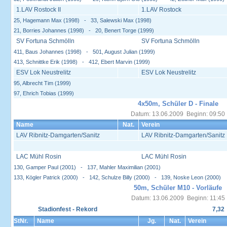
1.LAV Rostock II
1.LAV Rostock
25, Hagemann Max (1998) - 33, Salewski Max (1998)
21, Borries Johannes (1998) - 20, Benert Torge (1999)
SV Fortuna Schmölln
SV Fortuna Schmölln
411, Baus Johannes (1998) - 501, August Julian (1999)
413, Schnittke Erik (1998) - 412, Ebert Marvin (1999)
ESV Lok Neustrelitz
ESV Lok Neustrelitz
95, Albrecht Tim (1999)
97, Ehrich Tobias (1999)
4x50m, Schüler D - Finale
Datum: 13.06.2009 Beginn: 09:50
Name
Nat.
Verein
LAV Ribnitz-Damgarten/Sanitz
LAV Ribnitz-Damgarten/Sanitz
LAC Mühl Rosin
LAC Mühl Rosin
130, Gamper Paul (2001) - 137, Mahler Maximilian (2001)
133, Kögler Patrick (2000) - 142, Schulze Billy (2000) - 139, Noske Leon (2000)
50m, Schüler M10 - Vorläufe
Datum: 13.06.2009 Beginn: 11:45
Stadionfest - Rekord
7,32
StNr.
Name
Jg.
Nat.
Verein