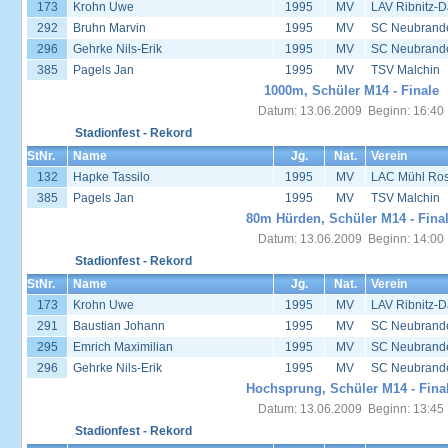
173
Krohn Uwe
1995
MV
LAV Ribnitz-D
292
Bruhn Marvin
1995
MV
SC Neubrand
296
Gehrke Nils-Erik
1995
MV
SC Neubrand
385
Pagels Jan
1995
MV
TSV Malchin
1000m, Schüler M14 - Finale
Datum: 13.06.2009 Beginn: 16:40
Stadionfest - Rekord
StNr.
Name
Jg.
Nat.
Verein
132
Hapke Tassilo
1995
MV
LAC Mühl Ros
385
Pagels Jan
1995
MV
TSV Malchin
80m Hürden, Schüler M14 - Fina
Datum: 13.06.2009 Beginn: 14:00
Stadionfest - Rekord
StNr.
Name
Jg.
Nat.
Verein
173
Krohn Uwe
1995
MV
LAV Ribnitz-D
291
Baustian Johann
1995
MV
SC Neubrand
295
Emrich Maximilian
1995
MV
SC Neubrand
296
Gehrke Nils-Erik
1995
MV
SC Neubrand
Hochsprung, Schüler M14 - Fina
Datum: 13.06.2009 Beginn: 13:45
Stadionfest - Rekord