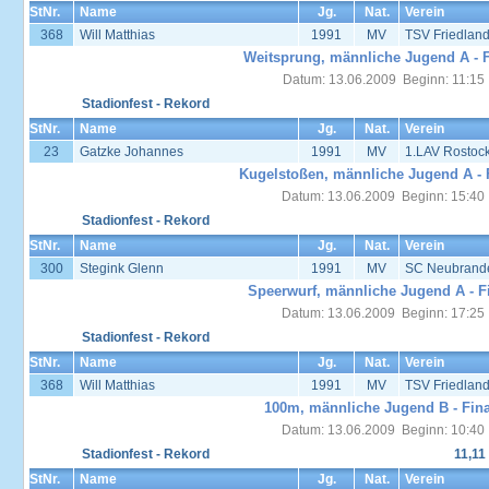
StNr.
Name
Jg.
Nat.
Verein
368
Will Matthias
1991
MV
TSV Friedlan
Weitsprung, männliche Jugend A - F
Datum: 13.06.2009 Beginn: 11:15
Stadionfest - Rekord
StNr.
Name
Jg.
Nat.
Verein
23
Gatzke Johannes
1991
MV
1.LAV Rostoc
Kugelstoßen, männliche Jugend A - 
Datum: 13.06.2009 Beginn: 15:40
Stadionfest - Rekord
StNr.
Name
Jg.
Nat.
Verein
300
Stegink Glenn
1991
MV
SC Neubrand
Speerwurf, männliche Jugend A - F
Datum: 13.06.2009 Beginn: 17:25
Stadionfest - Rekord
StNr.
Name
Jg.
Nat.
Verein
368
Will Matthias
1991
MV
TSV Friedlan
100m, männliche Jugend B - Fina
Datum: 13.06.2009 Beginn: 10:40
Stadionfest - Rekord
11,11
StNr.
Name
Jg.
Nat.
Verein