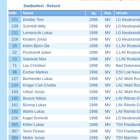
Stadionfest - Rekord
StNr.
Name
Jg.
Nat.
Verein
221
Dreßler Tom
1998
MV
LG Neubrand
239
Schmidt Willy
1998
MV
LG Neubrand
231
Lemanzcik Lukas
1998
MV
LG Neubrand
228
Kirstein Jonas
1998
MV
LG Neubrand
29
Klehn Björn Ole
1998
MV
1.LAV Rostoc
32
Pockrandt Julien
1998
MV
1.LAV Rostoc
33
Salewski Max
1998
MV
1.LAV Rostoc
71
Leu Christian
1998
MV
Bad Doberane
98
Escher Markus
1998
MV
ESV Lok Neust
127
Burmeister Lukas
1998
MV
LAC Mühl Ros
134
Krüger Carl-Charlie
1998
MV
LAC Mühl Ros
143
Urban Jonas
1998
MV
LAC Mühl Ros
160
Brunck Niklas
1998
MV
LAV Ribnitz-D
161
Büning Lukas
1998
MV
LAV Ribnitz-D
182
Wahls Lukas
1998
MV
LAV Ribnitz-D
226
Kagel Dominik
1998
MV
LG Neubrand
365
Köller Lukas
1998
MV
TSV Friedlan
367
Teich Florian
1998
MV
TSV Friedlan
384
Müller Jonas
1998
MV
TSV Malchin