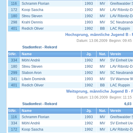
116
Schramm Florian
1993
MV
Greifswalder 
172
Koop Sascha
1992
MV
LAV Ribnitz-D
180
Streu Steven
1992
MV
LAV Ribnitz-D
298
Krahl Dennis
1993
MV
SC Neubrand
401
Redich Oliver
1992
BB
LAC Ruppin
Hochsprung, männliche Jugend B - 
Datum: 13.06.2009 Beginn: 09:45
Stadionfest - Rekord
StNr.
Name
Jg.
Nat.
Verein
334
Möhl Andrè
1992
MV
SV Einheit U
180
Streu Steven
1992
MV
LAV Ribnitz-D
299
Slabon Aron
1992
MV
SC Neubrand
341
Litwin Dominik
1993
MV
SV Warnow 90
401
Redich Oliver
1992
BB
LAC Ruppin
Weitsprung, männliche Jugend B - F
Datum: 13.06.2009 Beginn: 11:15
Stadionfest - Rekord
6,03
StNr.
Name
Jg.
Nat.
Verein
116
Schramm Florian
1993
MV
Greifswalder 
334
Möhl Andrè
1992
MV
SV Einheit U
172
Koop Sascha
1992
MV
LAV Ribnitz-D