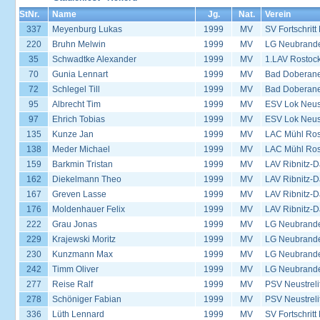
StNr.
Name
Jg.
Nat.
Verein
337
Meyenburg Lukas
1999
MV
SV Fortschrit
220
Bruhn Melwin
1999
MV
LG Neubrand
35
Schwadtke Alexander
1999
MV
1.LAV Rostoc
70
Gunia Lennart
1999
MV
Bad Doberane
72
Schlegel Till
1999
MV
Bad Doberane
95
Albrecht Tim
1999
MV
ESV Lok Neust
97
Ehrich Tobias
1999
MV
ESV Lok Neust
135
Kunze Jan
1999
MV
LAC Mühl Ros
138
Meder Michael
1999
MV
LAC Mühl Ros
159
Barkmin Tristan
1999
MV
LAV Ribnitz-D
162
Diekelmann Theo
1999
MV
LAV Ribnitz-D
167
Greven Lasse
1999
MV
LAV Ribnitz-D
176
Moldenhauer Felix
1999
MV
LAV Ribnitz-D
222
Grau Jonas
1999
MV
LG Neubrand
229
Krajewski Moritz
1999
MV
LG Neubrand
230
Kunzmann Max
1999
MV
LG Neubrand
242
Timm Oliver
1999
MV
LG Neubrand
277
Reise Ralf
1999
MV
PSV Neustreli
278
Schöniger Fabian
1999
MV
PSV Neustreli
336
Lüth Lennard
1999
MV
SV Fortschrit