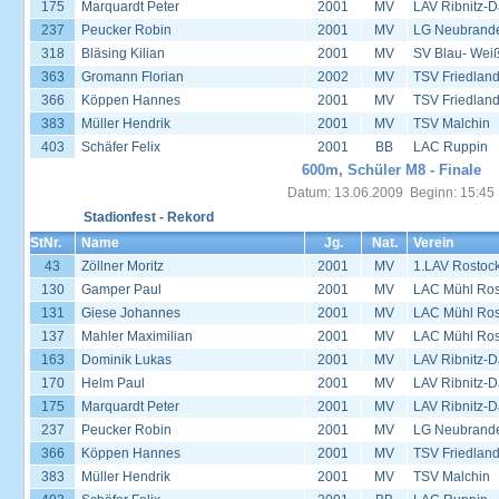
175
Marquardt Peter
2001
MV
LAV Ribnitz-D
237
Peucker Robin
2001
MV
LG Neubrand
318
Bläsing Kilian
2001
MV
SV Blau- Wei
363
Gromann Florian
2002
MV
TSV Friedlan
366
Köppen Hannes
2001
MV
TSV Friedlan
383
Müller Hendrik
2001
MV
TSV Malchin
403
Schäfer Felix
2001
BB
LAC Ruppin
600m, Schüler M8 - Finale
Datum: 13.06.2009 Beginn: 15:45
Stadionfest - Rekord
StNr.
Name
Jg.
Nat.
Verein
43
Zöllner Moritz
2001
MV
1.LAV Rostoc
130
Gamper Paul
2001
MV
LAC Mühl Ros
131
Giese Johannes
2001
MV
LAC Mühl Ros
137
Mahler Maximilian
2001
MV
LAC Mühl Ros
163
Dominik Lukas
2001
MV
LAV Ribnitz-D
170
Helm Paul
2001
MV
LAV Ribnitz-D
175
Marquardt Peter
2001
MV
LAV Ribnitz-D
237
Peucker Robin
2001
MV
LG Neubrand
366
Köppen Hannes
2001
MV
TSV Friedlan
383
Müller Hendrik
2001
MV
TSV Malchin