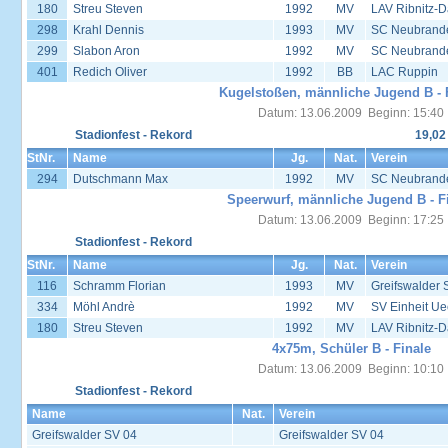
180
Streu Steven
1992
MV
LAV Ribnitz-D
298
Krahl Dennis
1993
MV
SC Neubrand
299
Slabon Aron
1992
MV
SC Neubrand
401
Redich Oliver
1992
BB
LAC Ruppin
Kugelstoßen, männliche Jugend B - 
Datum: 13.06.2009 Beginn: 15:40
Stadionfest - Rekord
19,02
StNr.
Name
Jg.
Nat.
Verein
294
Dutschmann Max
1992
MV
SC Neubrand
Speerwurf, männliche Jugend B - F
Datum: 13.06.2009 Beginn: 17:25
Stadionfest - Rekord
StNr.
Name
Jg.
Nat.
Verein
116
Schramm Florian
1993
MV
Greifswalder 
334
Möhl Andrè
1992
MV
SV Einheit U
180
Streu Steven
1992
MV
LAV Ribnitz-D
4x75m, Schüler B - Finale
Datum: 13.06.2009 Beginn: 10:10
Stadionfest - Rekord
Name
Nat.
Verein
Greifswalder SV 04
Greifswalder SV 04