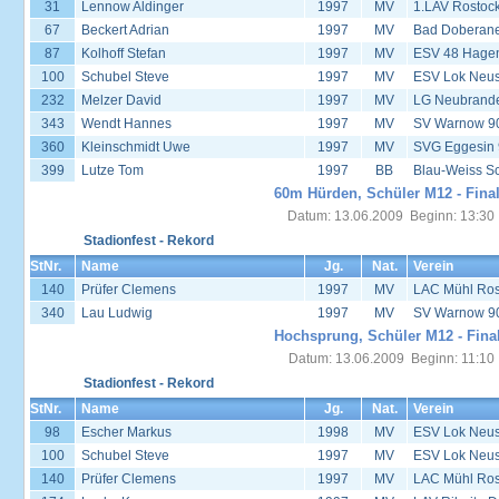
31
Lennow Aldinger
1997
MV
1.LAV Rostoc
67
Beckert Adrian
1997
MV
Bad Doberane
87
Kolhoff Stefan
1997
MV
ESV 48 Hage
100
Schubel Steve
1997
MV
ESV Lok Neust
232
Melzer David
1997
MV
LG Neubrand
343
Wendt Hannes
1997
MV
SV Warnow 90
360
Kleinschmidt Uwe
1997
MV
SVG Eggesin
399
Lutze Tom
1997
BB
Blau-Weiss S
60m Hürden, Schüler M12 - Fina
Datum: 13.06.2009 Beginn: 13:30
Stadionfest - Rekord
StNr.
Name
Jg.
Nat.
Verein
140
Prüfer Clemens
1997
MV
LAC Mühl Ros
340
Lau Ludwig
1997
MV
SV Warnow 90
Hochsprung, Schüler M12 - Fina
Datum: 13.06.2009 Beginn: 11:10
Stadionfest - Rekord
StNr.
Name
Jg.
Nat.
Verein
98
Escher Markus
1998
MV
ESV Lok Neust
100
Schubel Steve
1997
MV
ESV Lok Neust
140
Prüfer Clemens
1997
MV
LAC Mühl Ros