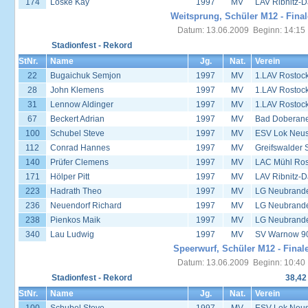
174
Loske Kay
1997
MV
LAV Ribnitz-D
Weitsprung, Schüler M12 - Final
Datum: 13.06.2009 Beginn: 14:15
Stadionfest - Rekord
StNr.
Name
Jg.
Nat.
Verein
22
Bugaichuk Semjon
1997
MV
1.LAV Rostoc
28
John Klemens
1997
MV
1.LAV Rostoc
31
Lennow Aldinger
1997
MV
1.LAV Rostoc
67
Beckert Adrian
1997
MV
Bad Doberane
100
Schubel Steve
1997
MV
ESV Lok Neust
112
Conrad Hannes
1997
MV
Greifswalder 
140
Prüfer Clemens
1997
MV
LAC Mühl Ros
171
Hölper Pitt
1997
MV
LAV Ribnitz-D
223
Hadrath Theo
1997
MV
LG Neubrand
236
Neuendorf Richard
1997
MV
LG Neubrand
238
Pienkos Maik
1997
MV
LG Neubrand
340
Lau Ludwig
1997
MV
SV Warnow 90
Speerwurf, Schüler M12 - Final
Datum: 13.06.2009 Beginn: 10:40
Stadionfest - Rekord
38,42
StNr.
Name
Jg.
Nat.
Verein