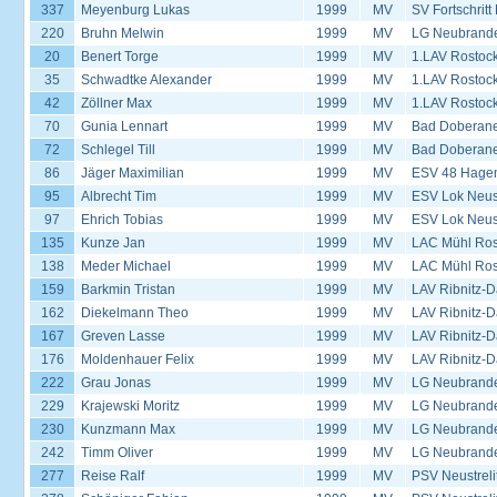
337
Meyenburg Lukas
1999
MV
SV Fortschrit
220
Bruhn Melwin
1999
MV
LG Neubrand
20
Benert Torge
1999
MV
1.LAV Rostoc
35
Schwadtke Alexander
1999
MV
1.LAV Rostoc
42
Zöllner Max
1999
MV
1.LAV Rostoc
70
Gunia Lennart
1999
MV
Bad Doberane
72
Schlegel Till
1999
MV
Bad Doberane
86
Jäger Maximilian
1999
MV
ESV 48 Hage
95
Albrecht Tim
1999
MV
ESV Lok Neust
97
Ehrich Tobias
1999
MV
ESV Lok Neust
135
Kunze Jan
1999
MV
LAC Mühl Ros
138
Meder Michael
1999
MV
LAC Mühl Ros
159
Barkmin Tristan
1999
MV
LAV Ribnitz-D
162
Diekelmann Theo
1999
MV
LAV Ribnitz-D
167
Greven Lasse
1999
MV
LAV Ribnitz-D
176
Moldenhauer Felix
1999
MV
LAV Ribnitz-D
222
Grau Jonas
1999
MV
LG Neubrand
229
Krajewski Moritz
1999
MV
LG Neubrand
230
Kunzmann Max
1999
MV
LG Neubrand
242
Timm Oliver
1999
MV
LG Neubrand
277
Reise Ralf
1999
MV
PSV Neustreli