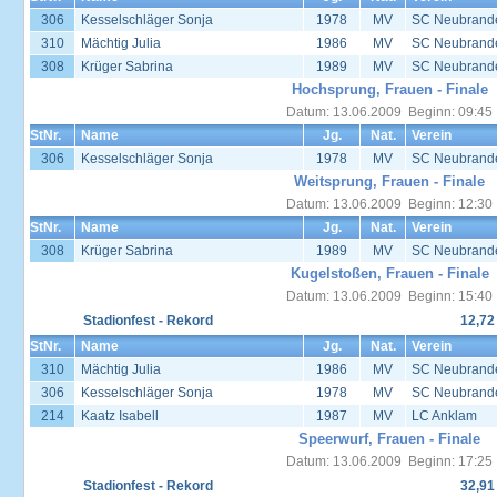
306
Kesselschläger Sonja
1978
MV
SC Neubrand
310
Mächtig Julia
1986
MV
SC Neubrand
308
Krüger Sabrina
1989
MV
SC Neubrand
Hochsprung, Frauen - Finale
Datum: 13.06.2009 Beginn: 09:45
StNr.
Name
Jg.
Nat.
Verein
306
Kesselschläger Sonja
1978
MV
SC Neubrand
Weitsprung, Frauen - Finale
Datum: 13.06.2009 Beginn: 12:30
StNr.
Name
Jg.
Nat.
Verein
308
Krüger Sabrina
1989
MV
SC Neubrand
Kugelstoßen, Frauen - Finale
Datum: 13.06.2009 Beginn: 15:40
Stadionfest - Rekord
12,72
StNr.
Name
Jg.
Nat.
Verein
310
Mächtig Julia
1986
MV
SC Neubrand
306
Kesselschläger Sonja
1978
MV
SC Neubrand
214
Kaatz Isabell
1987
MV
LC Anklam
Speerwurf, Frauen - Finale
Datum: 13.06.2009 Beginn: 17:25
Stadionfest - Rekord
32,91