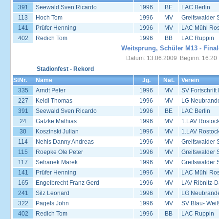
391
Seewald Sven Ricardo
1996
BE
LAC Berlin
113
Hoch Tom
1996
MV
Greifswalder 
141
Prüfer Henning
1996
MV
LAC Mühl Ros
402
Redich Tom
1996
BB
LAC Ruppin
Weitsprung, Schüler M13 - Final
Datum: 13.06.2009 Beginn: 16:20
Stadionfest - Rekord
StNr.
Name
Jg.
Nat.
Verein
335
Arndt Peter
1996
MV
SV Fortschrit
227
Keidl Thomas
1996
MV
LG Neubrand
391
Seewald Sven Ricardo
1996
BE
LAC Berlin
24
Gatzke Mathias
1996
MV
1.LAV Rostoc
30
Koszinski Julian
1996
MV
1.LAV Rostoc
114
Nehls Danny Andreas
1996
MV
Greifswalder 
115
Roepke Ole Peter
1996
MV
Greifswalder 
117
Sefranek Marek
1996
MV
Greifswalder 
141
Prüfer Henning
1996
MV
LAC Mühl Ros
165
Engelbrecht Franz Gerd
1996
MV
LAV Ribnitz-D
241
Silz Leonard
1996
MV
LG Neubrand
322
Pagels John
1996
MV
SV Blau- Wei
402
Redich Tom
1996
BB
LAC Ruppin