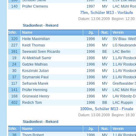
100
Schubel Steve
1997
MV
ESV Lok Neust
140
Prüfer Clemens
1997
MV
LAC Mühl Ros
75m, Schüler M13 - Vorläufe
Datum: 13.06.2009 Beginn: 12:30
Stadionfest - Rekord
StNr.
Name
Jg.
Nat.
Verein
320
Heite Maximilian
1996
MV
SV Blau- Wei
227
Keidl Thomas
1996
MV
LG Neubrand
391
Seewald Sven Ricardo
1996
BE
LAC Berlin
19
Al-Mekhlafi Samir
1996
MV
1.LAV Rostoc
24
Gatzke Mathias
1996
MV
1.LAV Rostoc
30
Koszinski Julian
1996
MV
1.LAV Rostoc
37
Szymanski Paul
1996
MV
1.LAV Rostoc
117
Sefranek Marek
1996
MV
Greifswalder 
141
Prüfer Henning
1996
MV
LAC Mühl Ros
168
Grünwald Henry
1996
MV
LAV Ribnitz-D
402
Redich Tom
1996
BB
LAC Ruppin
1000m, Schüler M13 - Finale
Datum: 13.06.2009 Beginn: 16:30
Stadionfest - Rekord
StNr.
Name
Jg.
Nat.
Verein
38
Thom Robert
1996
MV
1.LAV Rostoc