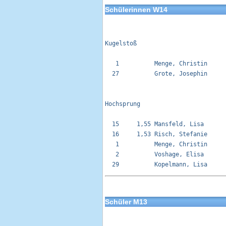
Schülerinnen W14
Kugelstoß 

   1          Menge, Christin     
  27          Grote, Josephin     
Hochsprung

  15     1,55 Mansfeld, Lisa      
  16     1,53 Risch, Stefanie     
   1          Menge, Christin     
   2          Voshage, Elisa      
Schüler M13