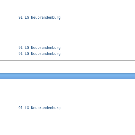
         91 LG Neubrandenburg              

         91 LG Neubrandenburg              

         91 LG Neubrandenburg              
