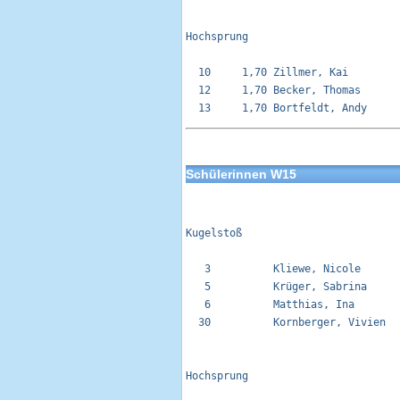
Hochsprung

  10     1,70 Zillmer, Kai        
  12     1,70 Becker, Thomas      
Schülerinnen W15
Kugelstoß 

   3          Kliewe, Nicole      
   5          Krüger, Sabrina     
   6          Matthias, Ina       
  30          Kornberger, Vivien  
Hochsprung
