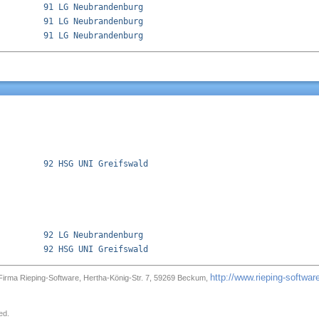
         91 LG Neubrandenburg              

         91 LG Neubrandenburg              

         92 HSG UNI Greifswald             

         92 LG Neubrandenburg              

http://www.rieping-softwar
irma Rieping-Software, Hertha-König-Str. 7, 59269 Beckum,
ed.