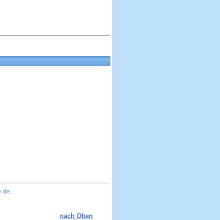
e.de
.
nach Oben