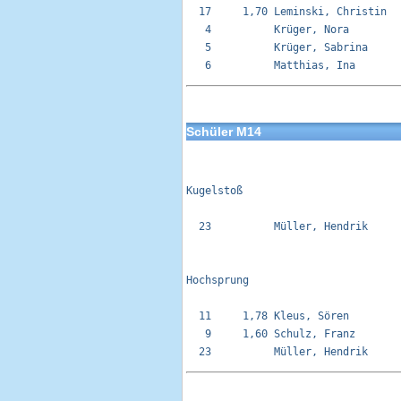
  17     1,70 Leminski, Christin  
   4          Krüger, Nora        
   5          Krüger, Sabrina     
Schüler M14
Kugelstoß 

  23          Müller, Hendrik     
Hochsprung

  11     1,78 Kleus, Sören        
   9     1,60 Schulz, Franz       