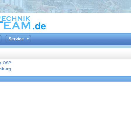
Service
s OSP
nburg