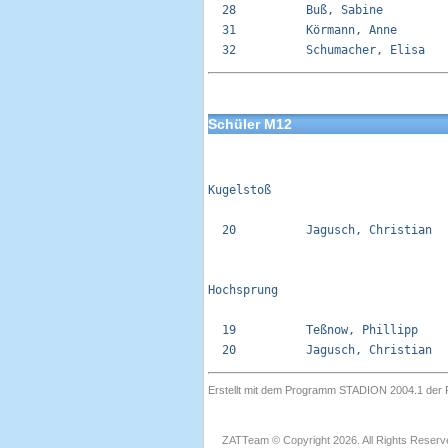
  28          Buß, Sabine         
  31          Körmann, Anne       
Schüler M12
Kugelstoß 

  20          Jagusch, Christian  
Hochsprung

  19          Teßnow, Phillipp    
Erstellt mit dem Programm STADION 2004.1 der F
ZATTeam © Copyright 2026. All Rights Reserv