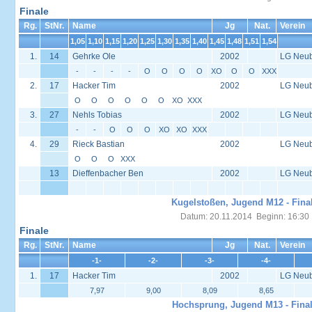
Finale
Rg.
StNr.
Name
Jg
Nat.
Verein
1,05
1,10
1,15
1,20
1,25
1,30
1,35
1,40
1,45
1,48
1,51
1,54
1.
14
Gehrke Ole
2002
LG Neu
-
-
-
-
O
O
O
O
XO
O
O
XXX
2.
17
Hacker Tim
2002
LG Neu
O
O
O
O
O
O
XO
XXX
3.
27
Nehls Tobias
2002
LG Neu
-
-
O
O
O
XO
XO
XXX
4.
29
Rieck Bastian
2002
LG Neu
O
O
O
XXX
13
Dieffenbacher Ben
2002
LG Neu
Kugelstoßen, Jugend M12 - Fina
Datum: 20.11.2014 Beginn: 16:30
Finale
Rg.
StNr.
Name
Jg
Nat.
Verein
-1-
-2-
-3-
-4-
1.
17
Hacker Tim
2002
LG Neu
7,97
9,00
8,09
8,65
Hochsprung, Jugend M13 - Fina