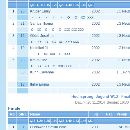
1,05
1,10
1,15
1,20
1,25
1,30
1,35
1,40
1,45
1.
26
Krüger Emily
2002
LG Neu
-
-
-
-
-
O
O
XO
XXX
2.
31
Santos Thaina
2002
LG Neu
O
XO
O
O
O
XXO
XXO
XXX
3.
16
Götze Josefine
2002
LG Neu
O
O
O
XO
XO
XXO
XXX
4.
19
Kleinikel Jil
2002
LG Neu
-
O
XO
XXO
O
XXX
5.
23
Kraus Fine
2002
LG Neu
O
O
XO
O
XXO
XXX
63
Kuhn Cayenne
2002
1. LAV N
18
Ihrke Emma
2002
LG Neu
Hochsprung, Jugend W13 - Fina
Datum: 20.11.2014 Beginn: 16:30
Finale
Rg.
StNr.
Name
Jg
Nat.
Verein
1,15
1,20
1,25
1,30
1,35
1,40
1,43
1,46
1,50
1.
3
Hudowenz Smilla Bele
2001
LAC Müh