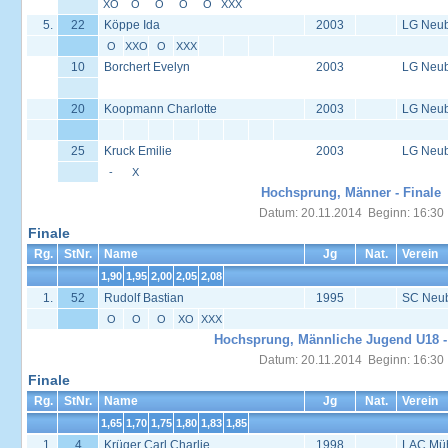
XO
O
O
O
O
XXX
5.
22
Köppe Ida
2003
LG Neu
O
XXO
O
XXX
10
Borchert Evelyn
2003
LG Neu
20
Koopmann Charlotte
2003
LG Neu
25
Kruck Emilie
2003
LG Neu
-
X
Hochsprung, Männer - Finale
Datum: 20.11.2014 Beginn: 16:30
Finale
Rg.
StNr.
Name
Jg
Nat.
Verein
1,90
1,95
2,00
2,05
2,08
1.
52
Rudolf Bastian
1995
SC Neu
O
O
O
XO
XXX
Hochsprung, Männliche Jugend U18 -
Datum: 20.11.2014 Beginn: 16:30
Finale
Rg.
StNr.
Name
Jg
Nat.
Verein
1,65
1,70
1,75
1,80
1,83
1,85
1.
4
Krüger Carl Charlie
1998
LAC Müh