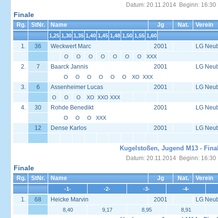
Datum: 20.11.2014 Beginn: 16:30
Finale
Rg.
StNr.
Name
Jg
Nat.
Verein
1,25
1,30
1,35
1,40
1,45
1,48
1,50
1,55
1,60
1.
36
Weckwert Marc
2001
LG Neu
O
O
O
O
O
O
O
XXX
2.
7
Baarck Jannis
2001
LG Neu
O
O
O
O
O
O
XO
XXX
3.
6
Assenheimer Lucas
2001
LG Neu
O
O
O
XO
XXO
XXX
4.
30
Rohde Benedikt
2001
LG Neu
O
O
O
XXX
12
Dense Karlos
2001
LG Neu
Kugelstoßen, Jugend M13 - Fina
Datum: 20.11.2014 Beginn: 16:30
Finale
Rg.
StNr.
Name
Jg
Nat.
Verein
-1-
-2-
-3-
-4-
1.
68
Heicke Marvin
2001
LG Neu
8,40
9,17
8,95
8,91