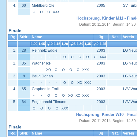
4.
60
Mehlberg Ole
2005
SV Turb
O
O
O
XXX
Hochsprung, Kinder M11 - Final
Datum: 20.11.2014 Beginn: 14:30
Finale
Rg.
StNr.
Name
Jg
Nat.
Verein
1,00
1,05
1,10
1,15
1,20
1,25
1,30
1,35
1,40
1,45
1.
28
Reinholz Eddie
2003
LG Neu
-
-
-
-
O
O
O
O
O
XXX
2.
35
Wagner Ike
2003
LG Neu
-
-
XO
O
O
O
O
XXX
3.
9
Beug Dorian
2003
LG Neu
-
-
-
-
O
O
XO
XXX
4.
65
Graphentin Emil
2003
LAV Wa
-
-
O
O
O
XO
XO
XXX
5.
64
Engelbrecht Tilmann
2003
LAV Wa
O
O
O
O
XXX
Hochsprung, Kinder W10 - Final
Datum: 20.11.2014 Beginn: 14:30
Finale
Rg.
StNr.
Name
Jg
Nat.
Verein