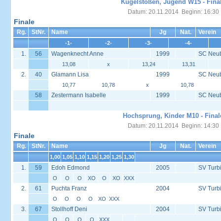
Kugelstoßen, Jugend W15 - Fina
Datum: 20.11.2014 Beginn: 16:30
Finale
Rg.
StNr.
Name
Jg
Nat.
Verein
-1-
-2-
-3-
-4-
1.
56
Wagenknecht Anne
1999
SC Neu
13,08
x
13,24
13,31
2.
40
Glamann Lisa
1999
SC Neu
10,77
10,78
x
10,78
58
Zestermann Isabelle
1999
SC Neu
Hochsprung, Kinder M10 - Final
Datum: 20.11.2014 Beginn: 14:30
Finale
Rg.
StNr.
Name
Jg
Nat.
Verein
1,00
1,05
1,10
1,15
1,20
1,25
1,30
1.
59
Edoh Edmond
2005
SV Turb
O
O
O
XO
O
XO
XXX
2.
61
Puchta Franz
2004
SV Turb
O
O
O
O
XO
XXX
3.
67
Stollhoff Deni
2004
SV Turb
O
O
O
O
XXX