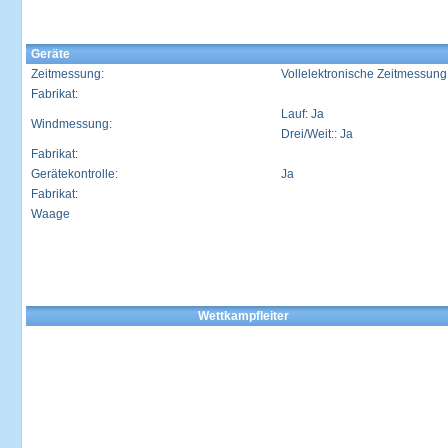
Geräte
Zeitmessung:
Vollelektronische Zeitmessung 
Fabrikat:
Lauf: Ja
Windmessung:
Drei/Weit:: Ja
Fabrikat:
Gerätekontrolle:
Ja
Fabrikat:
Waage
Wettkampfleiter