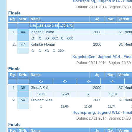
Hochsprung, Jugend M14 - Fina
Datum: 20.11.2014 Beginn: 16:30
Finale
Rg.
StNr.
Name
Jg
Nat.
Verein
1,50
1,55
1,60
1,65
1,70
1,73
1.
44
Ihenetu Chima
2000
SC Neu
O
O
O
XXO
O
XXX
2.
47
Köhnke Florian
2000
SC Neu
O
O
XO
O
XXX
Kugelstoßen, Jugend M14 - Fina
Datum: 20.11.2014 Beginn: 16:30
Finale
Rg.
StNr.
Name
Jg
Nat.
Verein
-1-
-2-
-3-
-4-
1.
39
Gieraß Kai
2000
SC Neu
12,75
12,49
x
12,10
2.
54
Tervoort Silas
2000
SC Neu
x
12,66
11,08
11,74
Hochsprung, Jugend W12 - Fina
Datum: 20.11.2014 Beginn: 14:30
Finale
Rg.
StNr.
Name
Jg
Nat.
Verein