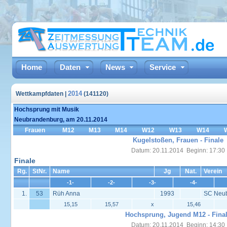
Home
Daten
News
Service
2014
Wettkampfdaten |
(141120)
Hochsprung mit Musik
Neubrandenburg, am 20.11.2014
Frauen
M12
M13
M14
W12
W13
W14
Kugelstoßen, Frauen - Finale
Datum: 20.11.2014 Beginn: 17:30
Finale
Rg.
StNr.
Name
Jg
Nat.
Verein
-1-
-2-
-3-
-4-
1.
53
Rüh Anna
1993
SC Neu
15,15
15,57
x
15,46
Hochsprung, Jugend M12 - Fina
Datum: 20.11.2014 Beginn: 14:30