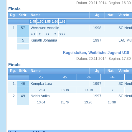
Datum: 20.11.2014 Beginn: 16:30
Finale
Rg.
StNr.
Name
Jg
Nat.
Verein
1,45
1,50
1,55
1,60
1,63
1.
57
Weckwert Annelie
1998
SC Neu
XO
O
O
O
XXX
5
Kunath Johanna
1997
LAC Müh
Kugelstoßen, Weibliche Jugend U18 -
Datum: 20.11.2014 Beginn: 17:30
Finale
Rg.
StNr.
Name
Jg
Nat.
Verein
-1-
-2-
-3-
-4-
1.
46
Kempka Lara
1997
SC Neu
12,94
13,19
14,19
x
2.
49
Nehls Anika
1997
SC Neu
13,64
13,76
13,76
13,98