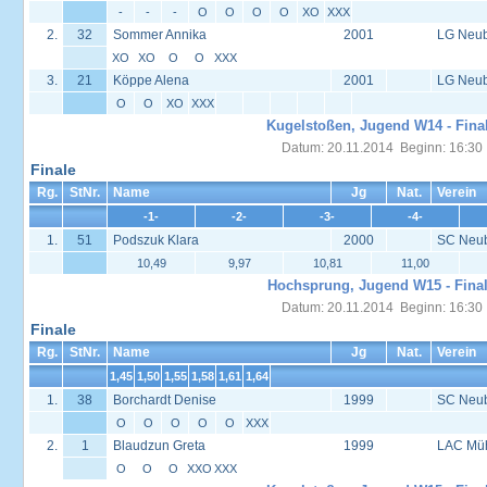
-
-
-
O
O
O
O
XO
XXX
2.
32
Sommer Annika
2001
LG Neu
XO
XO
O
O
XXX
3.
21
Köppe Alena
2001
LG Neu
O
O
XO
XXX
Kugelstoßen, Jugend W14 - Fina
Datum: 20.11.2014 Beginn: 16:30
Finale
Rg.
StNr.
Name
Jg
Nat.
Verein
-1-
-2-
-3-
-4-
1.
51
Podszuk Klara
2000
SC Neu
10,49
9,97
10,81
11,00
Hochsprung, Jugend W15 - Fina
Datum: 20.11.2014 Beginn: 16:30
Finale
Rg.
StNr.
Name
Jg
Nat.
Verein
1,45
1,50
1,55
1,58
1,61
1,64
1.
38
Borchardt Denise
1999
SC Neu
O
O
O
O
O
XXX
2.
1
Blaudzun Greta
1999
LAC Müh
O
O
O
XXO
XXX