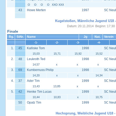
O
O
O
O
XXO
XXX
43
Howe Merten
1997
SC Neu
Kugelstoßen, Männliche Jugend U18 -
Datum: 20.11.2014 Beginn: 17:30
Finale
Rg.
StNr.
Name
Jg
Nat.
Verein
-1-
-2-
-3-
-4-
1.
45
Kalliske Tom
1998
SC Neu
15,03
15,71
15,92
15,52
2.
48
Leukroth Ted
1998
SC Neu
14,57
x
x
x
3.
69
Kumbernuss Philip
1998
SC Neu
14,20
x
x
14,34
4.
37
Ader Tim
1999
SC Neu
13,43
13,85
x
x
5.
42
Henke Tim Lucas
1999
SC Neu
10,44
10,83
x
10,75
50
Opatz Tim
1999
SC Neu
Hochsprung, Weibliche Jugend U18 - 