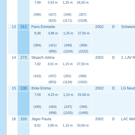
7,99
3,93 m
1,25 m
26,50 m
(395)
(427)
(349)
(357)
(822)
(1171)
(1528)
13
312
Paris Emmelie
2002
D
Schweri
8,08
3,88 m
1,25 m
27,50 m
(384)
(421)
(349)
(368)
(805)
(1154)
(1522)
14
273
Skupch Jolina
2002
D
1. LAV 
7,82
4,01 m
1,15 m
27,50 m
(416)
(437)
(281)
(368)
(853)
(1134)
(1502)
15
130
Ihrke Emma
2002
D
LG Neu
7,59
4,23 m
1,10 m
25,00 m
(445)
(463)
(247)
(340)
(908)
(1155)
(1495)
16
103
Jäger Paula
2002
D
LAC Müh
8,02
3,89 m
1,10 m
33,00 m