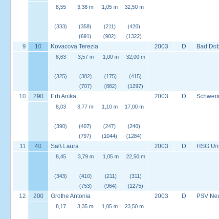
8,55
3,38 m
1,05 m
32,50 m
(333)
(358)
(211)
(420)
(691)
(902)
(1322)
9
10
Kovacova Terezia
2003
D
Bad Dob
8,63
3,57 m
1,00 m
32,00 m
(325)
(382)
(175)
(415)
(707)
(882)
(1297)
10
290
Erb Anika
2003
D
Schweri
8,03
3,77 m
1,10 m
17,00 m
(390)
(407)
(247)
(240)
(797)
(1044)
(1284)
11
40
Saß Laura
2003
D
HSG Univ
8,45
3,79 m
1,05 m
22,50 m
(343)
(410)
(211)
(311)
(753)
(964)
(1275)
12
200
Grothe Antonia
2003
D
PSV Neus
8,17
3,35 m
1,05 m
23,50 m