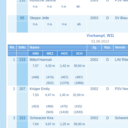
210
Kuntsche Janina
2003
D
PSV Neus
n.a.
n.a.
n.a.
ab.
65
Steppe Jette
2003
D
SV Blau
n.a.
n.a.
n.a.
ab.
Vierkampf, W11
01.06.2013
Rk.
StNr.
Name
Jg.
Nat.
Verein
50M
WEZ
HOC
SCH
1
219
Bittorf Hannah
2002
D
LAV Rib
7,57
4,33 m
1,42 m
39,50 m
(448)
(474)
(457)
(487)
(922)
(1379)
(1866)
2
207
Krüger Emily
2002
D
PSV Neus
7,53
4,47 m
1,45 m
32,00 m
(453)
(490)
(475)
(415)
(943)
(1418)
(1833)
3
323
Schwarzer Kira
2002
D
Schweri
7,64
4,67 m
1,25 m
36,00 m