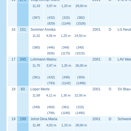
11,33
3,97 m
1,20 m
29,00 m
(397)
(432)
(315)
(382)
(829)
(1144)
(1526)
16
151
Sommer Annika
2001
D
LG Neu
11,52
4,09 m
1,25 m
24,50 m
(380)
(446)
(349)
(340)
(826)
(1175)
(1515)
17
345
Lohmann Malou
2001
D
LAV War
11,75
3,97 m
1,25 m
26,00 m
(361)
(432)
(349)
(354)
(793)
(1142)
(1496)
18
60
Löper Merle
2001
D
SV Blau
11,89
4,12 m
1,30 m
22,00 m
(349)
(450)
(381)
(315)
(799)
(1180)
(1495)
19
299
Johst Gina Maria
2001
D
Schweri
11,48
4,02 m
1,15 m
28,00 m