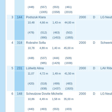
(448)
(557)
(553)
(461)
(1005)
(1558)
(2019)
3
144
Podszuk Klara
2000
D
LG Neu
10,48
4,66 m
1,43 m
44,00 m
(478)
(512)
(463)
(502)
(990)
(1453)
(1955)
4
318
Robrahn Sofia
2000
D
Schweri
10,78
4,89 m
1,40 m
45,00 m
(448)
(537)
(444)
(509)
(985)
(1429)
(1938)
5
231
Lüllwitz Alina
2000
D
LAV Rib
11,07
4,72 m
1,49 m
41,50 m
(420)
(518)
(499)
(483)
(938)
(1437)
(1920)
6
148
Scheutzow Dovile Michelle
2000
D
LG Neu
10,86
4,49 m
1,58 m
35,00 m
(440)
(493)
(553)
(433)