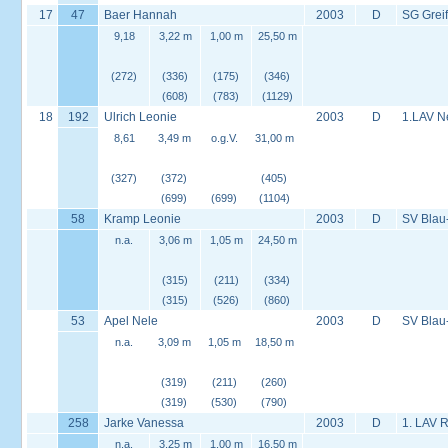
17
47
Baer Hannah
2003
D
SG Grei
9,18
3,22 m
1,00 m
25,50 m
(272)
(336)
(175)
(346)
(608)
(783)
(1129)
18
192
Ulrich Leonie
2003
D
1.LAV Ne
8,61
3,49 m
o.g.V.
31,00 m
(327)
(372)
(405)
(699)
(699)
(1104)
58
Kramp Leonie
2003
D
SV Blau
n.a.
3,06 m
1,05 m
24,50 m
(315)
(211)
(334)
(315)
(526)
(860)
53
Apel Nele
2003
D
SV Blau
n.a.
3,09 m
1,05 m
18,50 m
(319)
(211)
(260)
(319)
(530)
(790)
258
Jarke Vanessa
2003
D
1. LAV 
n.a.
3,25 m
1,00 m
16,50 m