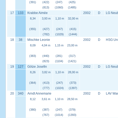
(391)
(422)
(247)
(425)
(813)
(1060)
(1485)
17
133
Krabbe Aimée
2002
D
LG Neu
8,34
3,93 m
1,10 m
32,00 m
(355)
(427)
(247)
(415)
(782)
(1029)
(1444)
18
38
Mischke Leonie
2002
D
HSG Univ
8,09
4,04 m
1,15 m
23,00 m
(383)
(440)
(281)
(317)
(823)
(1104)
(1421)
19
127
Götze Josefin
2002
D
LG Neu
8,26
3,82 m
1,10 m
28,00 m
(364)
(413)
(247)
(373)
(777)
(1024)
(1397)
20
340
Arndt Annemarie
2002
D
LAV War
8,12
3,61 m
1,10 m
28,50 m
(380)
(387)
(247)
(379)
(767)
(1014)
(1393)