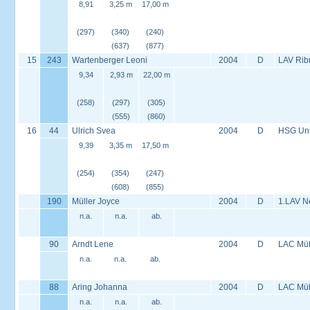
8,91
3,25 m
17,00 m
(297)
(340)
(240)
(637)
(877)
15
243
Wartenberger Leoni
2004
D
LAV Rib
9,34
2,93 m
22,00 m
(258)
(297)
(305)
(555)
(860)
16
44
Ulrich Svea
2004
D
HSG Univ
9,39
3,35 m
17,50 m
(254)
(354)
(247)
(608)
(855)
190
Müller Joyce
2004
D
1.LAV Ne
n.a.
n.a.
ab.
90
Arndt Lene
2004
D
LAC Müh
n.a.
n.a.
ab.
88
Aring Johanna
2004
D
LAC Müh
n.a.
n.a.
ab.