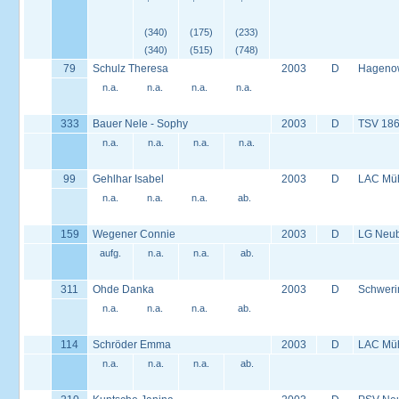
(340)
(175)
(233)
(340)
(515)
(748)
79
Schulz Theresa
2003
D
Hageno
n.a.
n.a.
n.a.
n.a.
333
Bauer Nele - Sophy
2003
D
TSV 186
n.a.
n.a.
n.a.
n.a.
99
Gehlhar Isabel
2003
D
LAC Müh
n.a.
n.a.
n.a.
ab.
159
Wegener Connie
2003
D
LG Neu
aufg.
n.a.
n.a.
ab.
311
Ohde Danka
2003
D
Schweri
n.a.
n.a.
n.a.
ab.
114
Schröder Emma
2003
D
LAC Müh
n.a.
n.a.
n.a.
ab.