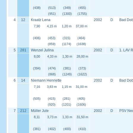
(438)
(513)
(349)
(455)
(951)
(1300)
(1755)
4
12
Kraatz Lena
2002
D
Bad Dob
7,90
4,15 m
1,20 m
37,00 m
(406)
(453)
(315)
(464)
(859)
(1174)
(1638)
5
281
Wenzel Julina
2002
D
1. LAV 
8,00
4,33 m
1,30 m
28,00 m
(394)
(474)
(381)
(373)
(868)
(1249)
(1622)
6
14
Niemann Henriette
2002
D
Bad Dob
7,16
3,83 m
1,15 m
31,00 m
(505)
(415)
(281)
(405)
(920)
(1201)
(1606)
7
212
Müller Jule
2002
D
PSV Neus
8,11
3,73 m
1,33 m
31,50 m
(381)
(402)
(400)
(410)