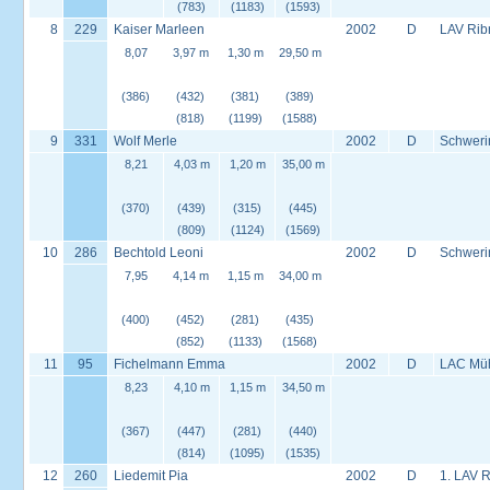
(783)
(1183)
(1593)
8
229
Kaiser Marleen
2002
D
LAV Rib
8,07
3,97 m
1,30 m
29,50 m
(386)
(432)
(381)
(389)
(818)
(1199)
(1588)
9
331
Wolf Merle
2002
D
Schweri
8,21
4,03 m
1,20 m
35,00 m
(370)
(439)
(315)
(445)
(809)
(1124)
(1569)
10
286
Bechtold Leoni
2002
D
Schweri
7,95
4,14 m
1,15 m
34,00 m
(400)
(452)
(281)
(435)
(852)
(1133)
(1568)
11
95
Fichelmann Emma
2002
D
LAC Müh
8,23
4,10 m
1,15 m
34,50 m
(367)
(447)
(281)
(440)
(814)
(1095)
(1535)
12
260
Liedemit Pia
2002
D
1. LAV 