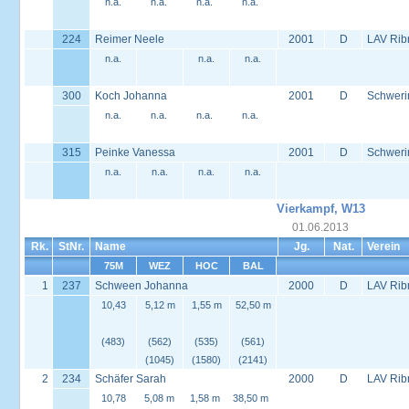
n.a.
n.a.
n.a.
n.a.
224
Reimer Neele
2001
D
LAV Rib
n.a.
n.a.
n.a.
300
Koch Johanna
2001
D
Schweri
n.a.
n.a.
n.a.
n.a.
315
Peinke Vanessa
2001
D
Schweri
n.a.
n.a.
n.a.
n.a.
Vierkampf, W13
01.06.2013
Rk.
StNr.
Name
Jg.
Nat.
Verein
75M
WEZ
HOC
BAL
1
237
Schween Johanna
2000
D
LAV Rib
10,43
5,12 m
1,55 m
52,50 m
(483)
(562)
(535)
(561)
(1045)
(1580)
(2141)
2
234
Schäfer Sarah
2000
D
LAV Rib
10,78
5,08 m
1,58 m
38,50 m