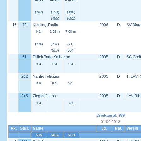
(202)
(253)
(196)
(455)
(651)
16
73
Kiesling Thalia
2006
D
SV Blau
9,14
2,52 m
7,00 m
(276)
(237)
(71)
(513)
(584)
51
Pillich Tarja Katharina
2005
D
SG Grei
n.a.
n.a.
n.a.
262
Nahlik Felicitas
2005
D
1. LAV 
n.a.
n.a.
n.a.
245
Ziegler Jolina
2005
D
LAV Rib
n.a.
ab.
Dreikampf, W9
01.06.2013
Rk.
StNr.
Name
Jg.
Nat.
Verein
50M
WEZ
SCH