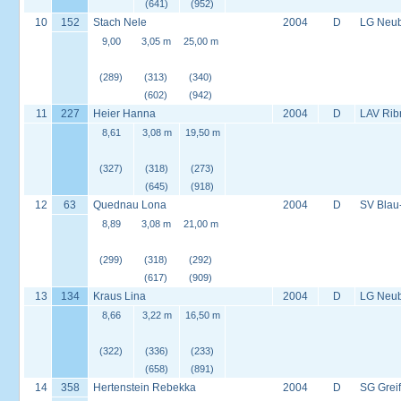
(641)
(952)
10
152
Stach Nele
2004
D
LG Neu
9,00
3,05 m
25,00 m
(289)
(313)
(340)
(602)
(942)
11
227
Heier Hanna
2004
D
LAV Rib
8,61
3,08 m
19,50 m
(327)
(318)
(273)
(645)
(918)
12
63
Quednau Lona
2004
D
SV Blau
8,89
3,08 m
21,00 m
(299)
(318)
(292)
(617)
(909)
13
134
Kraus Lina
2004
D
LG Neu
8,66
3,22 m
16,50 m
(322)
(336)
(233)
(658)
(891)
14
358
Hertenstein Rebekka
2004
D
SG Grei