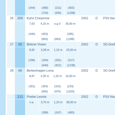
(344)
(380)
(211)
(363)
(724)
(935)
(1298)
26
209
Kuhn Cheyenne
2002
D
PSV Neus
7,63
4,15 m
o.g.V.
30,00 m
(440)
(453)
(395)
(893)
(893)
(1288)
27
49
Birkner Vivien
2002
D
SG Grei
8,92
3,28 m
1,15 m
23,00 m
(296)
(344)
(281)
(317)
(640)
(921)
(1238)
28
48
Berkenhagen Lena
2002
D
SG Grei
8,87
3,35 m
1,20 m
16,50 m
(301)
(354)
(315)
(233)
(655)
(970)
(1203)
213
Priebe Leonie
2002
D
PSV Neus
n.a.
3,70 m
1,10 m
39,00 m
(399)
(247)
(483)