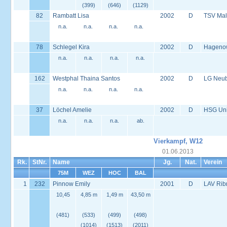
(399)
(646)
(1129)
82
Rambatt Lisa
2002
D
TSV Mal
n.a.
n.a.
n.a.
n.a.
78
Schlegel Kira
2002
D
Hageno
n.a.
n.a.
n.a.
n.a.
162
Westphal Thaina Santos
2002
D
LG Neu
n.a.
n.a.
n.a.
n.a.
37
Löchel Amelie
2002
D
HSG Univ
n.a.
n.a.
n.a.
ab.
Vierkampf, W12
01.06.2013
Rk.
StNr.
Name
Jg.
Nat.
Verein
75M
WEZ
HOC
BAL
1
232
Pinnow Emily
2001
D
LAV Rib
10,45
4,85 m
1,49 m
43,50 m
(481)
(533)
(499)
(498)
(1014)
(1513)
(2011)