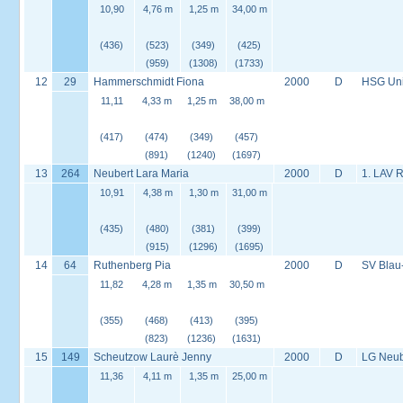
10,90
4,76 m
1,25 m
34,00 m
(436)
(523)
(349)
(425)
(959)
(1308)
(1733)
12
29
Hammerschmidt Fiona
2000
D
HSG Univ
11,11
4,33 m
1,25 m
38,00 m
(417)
(474)
(349)
(457)
(891)
(1240)
(1697)
13
264
Neubert Lara Maria
2000
D
1. LAV 
10,91
4,38 m
1,30 m
31,00 m
(435)
(480)
(381)
(399)
(915)
(1296)
(1695)
14
64
Ruthenberg Pia
2000
D
SV Blau
11,82
4,28 m
1,35 m
30,50 m
(355)
(468)
(413)
(395)
(823)
(1236)
(1631)
15
149
Scheutzow Laurè Jenny
2000
D
LG Neu
11,36
4,11 m
1,35 m
25,00 m