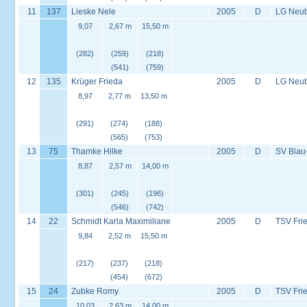
11
137
Lieske Nele
2005
D
LG Neu
9,07
2,67 m
15,50 m
(282)
(259)
(218)
(541)
(759)
12
135
Krüger Frieda
2005
D
LG Neu
8,97
2,77 m
13,50 m
(291)
(274)
(188)
(565)
(753)
13
75
Thamke Hilke
2005
D
SV Blau
8,87
2,57 m
14,00 m
(301)
(245)
(196)
(546)
(742)
14
22
Schmidt Karla Maximiliane
2005
D
TSV Fri
9,84
2,52 m
15,50 m
(217)
(237)
(218)
(454)
(672)
15
24
Zubke Romy
2005
D
TSV Fri
10,03
2,63 m
14,00 m