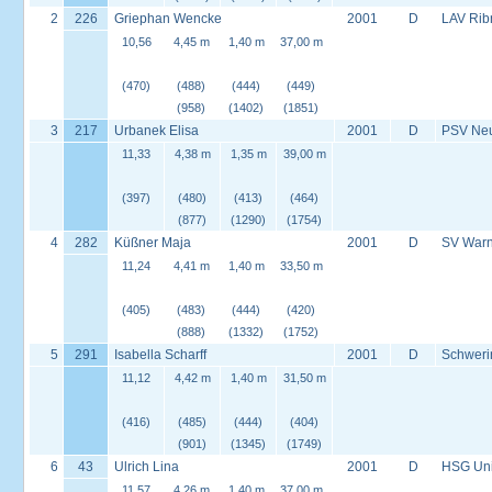
2
226
Griephan Wencke
2001
D
LAV Rib
10,56
4,45 m
1,40 m
37,00 m
(470)
(488)
(444)
(449)
(958)
(1402)
(1851)
3
217
Urbanek Elisa
2001
D
PSV Neus
11,33
4,38 m
1,35 m
39,00 m
(397)
(480)
(413)
(464)
(877)
(1290)
(1754)
4
282
Küßner Maja
2001
D
SV Warn
11,24
4,41 m
1,40 m
33,50 m
(405)
(483)
(444)
(420)
(888)
(1332)
(1752)
5
291
Isabella Scharff
2001
D
Schweri
11,12
4,42 m
1,40 m
31,50 m
(416)
(485)
(444)
(404)
(901)
(1345)
(1749)
6
43
Ulrich Lina
2001
D
HSG Univ
11,57
4,26 m
1,40 m
37,00 m