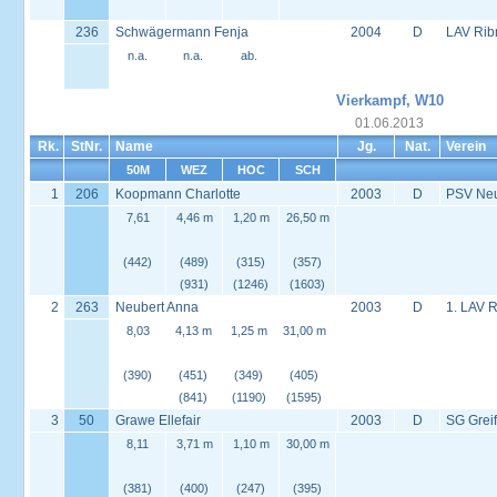
236
Schwägermann Fenja
2004
D
LAV Rib
n.a.
n.a.
ab.
Vierkampf, W10
01.06.2013
Rk.
StNr.
Name
Jg.
Nat.
Verein
50M
WEZ
HOC
SCH
1
206
Koopmann Charlotte
2003
D
PSV Neus
7,61
4,46 m
1,20 m
26,50 m
(442)
(489)
(315)
(357)
(931)
(1246)
(1603)
2
263
Neubert Anna
2003
D
1. LAV 
8,03
4,13 m
1,25 m
31,00 m
(390)
(451)
(349)
(405)
(841)
(1190)
(1595)
3
50
Grawe Ellefair
2003
D
SG Grei
8,11
3,71 m
1,10 m
30,00 m
(381)
(400)
(247)
(395)