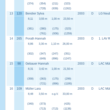
(374)
(354)
(211)
(323)
(728)
(939)
(1262)
13
120
Bendier Sylva
2003
D
LG Neu
8,11
3,55 m
1,00 m
23,50 m
(381)
(380)
(175)
(323)
(761)
(936)
(1259)
14
265
Porath Hannah
2003
D
1. LAV 
8,86
3,30 m
1,10 m
26,00 m
(302)
(347)
(247)
(351)
(649)
(896)
(1247)
15
98
Gebauer Hannah
2003
D
LAC Müh
8,31
3,42 m
1,00 m
21,50 m
(358)
(363)
(175)
(299)
(721)
(896)
(1195)
16
109
Müller Lara
2003
D
LAC Müh
8,48
3,50 m
o.g.V.
33,00 m
(340)
(373)
(425)
(713)
(713)
(1138)