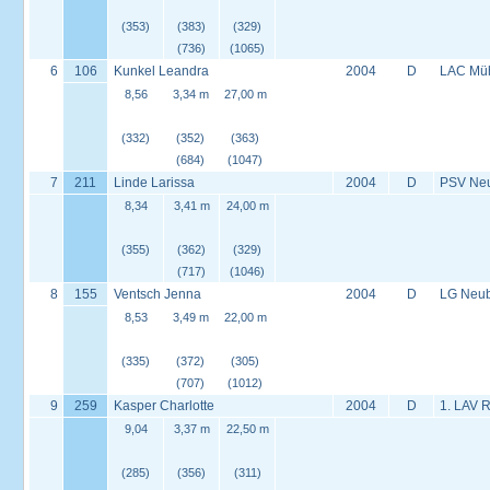
(353)
(383)
(329)
(736)
(1065)
6
106
Kunkel Leandra
2004
D
LAC Müh
8,56
3,34 m
27,00 m
(332)
(352)
(363)
(684)
(1047)
7
211
Linde Larissa
2004
D
PSV Neus
8,34
3,41 m
24,00 m
(355)
(362)
(329)
(717)
(1046)
8
155
Ventsch Jenna
2004
D
LG Neu
8,53
3,49 m
22,00 m
(335)
(372)
(305)
(707)
(1012)
9
259
Kasper Charlotte
2004
D
1. LAV 
9,04
3,37 m
22,50 m
(285)
(356)
(311)