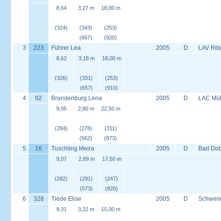
8,64
3,27 m
18,00 m
(324)
(343)
(253)
(667)
(920)
3
223
Führer Lea
2005
D
LAV Rib
8,62
3,18 m
18,00 m
(326)
(331)
(253)
(657)
(910)
4
92
Brandenburg Lena
2005
D
LAC Müh
9,05
2,80 m
22,50 m
(284)
(278)
(311)
(562)
(873)
5
16
Tuschling Meira
2005
D
Bad Dob
9,07
2,89 m
17,50 m
(282)
(291)
(247)
(573)
(820)
6
328
Tiede Elise
2005
D
Schweri
9,31
3,22 m
15,00 m