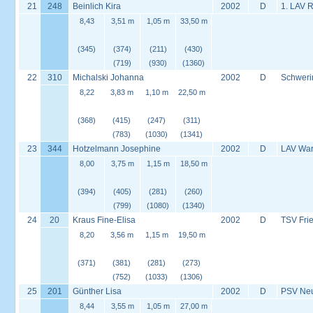
21
248
Beinlich Kira
2002
D
1. LAV 
8,43
3,51 m
1,05 m
33,50 m
(345)
(374)
(211)
(430)
(719)
(930)
(1360)
22
310
Michalski Johanna
2002
D
Schweri
8,22
3,83 m
1,10 m
22,50 m
(368)
(415)
(247)
(311)
(783)
(1030)
(1341)
23
344
Hotzelmann Josephine
2002
D
LAV War
8,00
3,75 m
1,15 m
18,50 m
(394)
(405)
(281)
(260)
(799)
(1080)
(1340)
24
20
Kraus Fine-Elisa
2002
D
TSV Fri
8,20
3,56 m
1,15 m
19,50 m
(371)
(381)
(281)
(273)
(752)
(1033)
(1306)
25
201
Günther Lisa
2002
D
PSV Neus
8,44
3,55 m
1,05 m
27,00 m