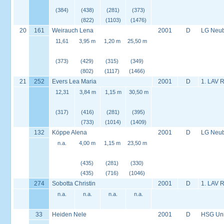
(384)
(438)
(281)
(373)
(822)
(1103)
(1476)
20
161
Weirauch Lena
2001
D
LG Neu
11,61
3,95 m
1,20 m
25,50 m
(373)
(429)
(315)
(349)
(802)
(1117)
(1466)
21
252
Evers Lea Maria
2001
D
1. LAV 
12,31
3,84 m
1,15 m
30,50 m
(317)
(416)
(281)
(395)
(733)
(1014)
(1409)
132
Köppe Alena
2001
D
LG Neu
n.a.
4,00 m
1,15 m
23,50 m
(435)
(281)
(330)
(435)
(716)
(1046)
274
Sobotta Christin
2001
D
1. LAV 
n.a.
n.a.
n.a.
n.a.
33
Heiden Nele
2001
D
HSG Univ