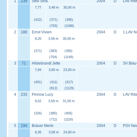
1
239
Stoll Sina
2004
D
LAV Rib
7,77
3,48 m
30,00 m
(422)
(371)
(395)
(793)
(1188)
2
188
Ernst Vivien
2004
D
1.LAV Ne
8,20
3,58 m
30,00 m
(371)
(383)
(395)
(754)
(1149)
3
71
Hildebrandt Jette
2004
D
SV Blau
7,94
3,80 m
23,00 m
(401)
(411)
(317)
(812)
(1129)
4
233
Pinnow Lucy
2004
D
LAV Rib
8,62
3,59 m
31,00 m
(326)
(385)
(405)
(711)
(1116)
5
194
Bräuer Merle
2004
D
PSV Neus
8,36
3,58 m
24,00 m