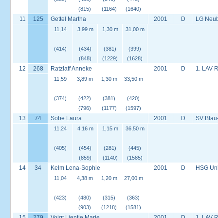
(815)
(1164)
(1640)
11
125
Gettel Martha
2001
D
LG Neu
11,14
3,99 m
1,30 m
31,00 m
(414)
(434)
(381)
(399)
(848)
(1229)
(1628)
12
268
Ratzlaff Anneke
2001
D
1. LAV 
11,59
3,89 m
1,30 m
33,50 m
(374)
(422)
(381)
(420)
(796)
(1177)
(1597)
13
74
Sobe Laura
2001
D
SV Blau
11,24
4,16 m
1,15 m
36,50 m
(405)
(454)
(281)
(445)
(859)
(1140)
(1585)
14
34
Kelm Lena-Sophie
2001
D
HSG Univ
11,04
4,38 m
1,20 m
27,00 m
(423)
(480)
(315)
(363)
(903)
(1218)
(1581)
15
279
Voigt Lientje Marie
2001
D
1. LAV 