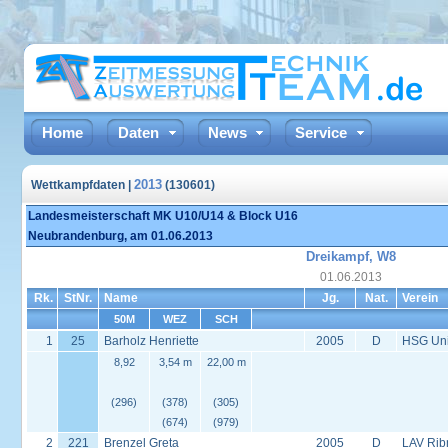
Home
Daten
News
Service
2013
Wettkampfdaten |
(130601)
Landesmeisterschaft MK U10/U14 & Block U16
Neubrandenburg, am 01.06.2013
Dreikampf, W8
01.06.2013
Rk.
StNr.
Name
Jg.
Nat.
Verein
50M
WEZ
SCH
1
25
Barholz Henriette
2005
D
HSG Univ
8,92
3,54 m
22,00 m
(296)
(378)
(305)
(674)
(979)
2
221
Brenzel Greta
2005
D
LAV Rib