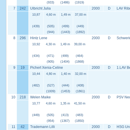
(933)
(1486)
(1919)
7
242
Ulbricht Julia
2000
D
LAV Rib
10,87
4,60 m
1,49 m
37,00 m
(439)
(505)
(499)
(449)
(944)
(1443)
(1892)
8
296
Hintz Lene
2000
D
Schweri
10,92
4,30 m
1,49 m
39,00 m
(434)
(471)
(499)
(464)
(905)
(1404)
(1868)
9
19
Pichert Xenia-Celine
2000
D
1.LAV B
10,44
4,80 m
1,40 m
32,00 m
(482)
(527)
(444)
(408)
(1009)
(1453)
(1861)
10
218
Welen Maike
2000
D
PSV Neus
10,77
4,60 m
1,35 m
41,50 m
(449)
(505)
(413)
(483)
(954)
(1367)
(1850)
11
42
Trademann Lilli
2000
D
HSG Univ