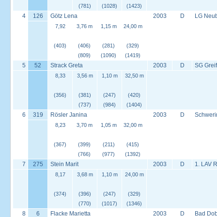
(781)
(1028)
(1423)
4
126
Götz Lena
2003
D
LG Neu
7,92
3,76 m
1,15 m
24,00 m
(403)
(406)
(281)
(329)
(809)
(1090)
(1419)
5
52
Strack Greta
2003
D
SG Grei
8,33
3,56 m
1,10 m
32,50 m
(356)
(381)
(247)
(420)
(737)
(984)
(1404)
6
319
Rösler Janina
2003
D
Schweri
8,23
3,70 m
1,05 m
32,00 m
(367)
(399)
(211)
(415)
(766)
(977)
(1392)
7
275
Stein Marit
2003
D
1. LAV 
8,17
3,68 m
1,10 m
24,00 m
(374)
(396)
(247)
(329)
(770)
(1017)
(1346)
8
6
Flacke Marietta
2003
D
Bad Dob