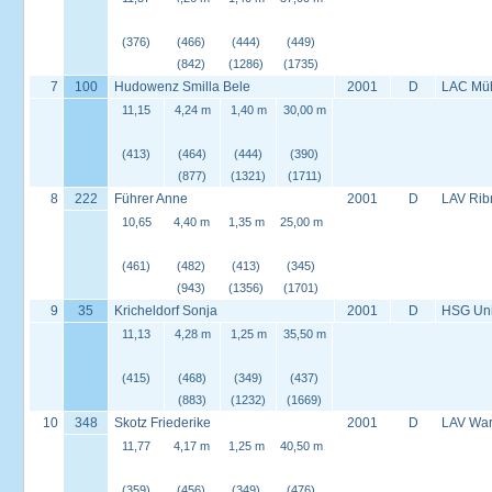
(376)
(466)
(444)
(449)
(842)
(1286)
(1735)
7
100
Hudowenz Smilla Bele
2001
D
LAC Müh
11,15
4,24 m
1,40 m
30,00 m
(413)
(464)
(444)
(390)
(877)
(1321)
(1711)
8
222
Führer Anne
2001
D
LAV Rib
10,65
4,40 m
1,35 m
25,00 m
(461)
(482)
(413)
(345)
(943)
(1356)
(1701)
9
35
Kricheldorf Sonja
2001
D
HSG Univ
11,13
4,28 m
1,25 m
35,50 m
(415)
(468)
(349)
(437)
(883)
(1232)
(1669)
10
348
Skotz Friederike
2001
D
LAV War
11,77
4,17 m
1,25 m
40,50 m
(359)
(456)
(349)
(476)