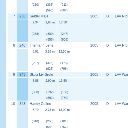
(260)
(336)
(211)
(596)
(807)
7
238
Seidel Maja
2005
D
LAV Rib
9,34
2,95 m
17,50 m
(258)
(300)
(247)
(558)
(805)
8
240
Themann Lene
2005
D
LAV Rib
8,91
3,16 m
12,50 m
(297)
(328)
(173)
(625)
(798)
9
349
Skotz Liv Grete
2005
D
LAV War
8,88
2,90 m
13,50 m
(300)
(292)
(188)
(592)
(780)
10
343
Handy Celine
2005
D
LAV War
8,70
2,73 m
13,00 m
(318)
(268)
(181)
(586)
(767)