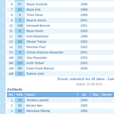
6.
57
Meyer Dominik
1999
7.
65
Blank Erik
1999
8.
6
Timm Oliver
1999
9.
5
Baarck Jannis
2001
10.
108
Harwardt Bennet
2001
11.
8
Beyer Kevin
2000
12.
69
Kühl Maximilian
1999
13.
58
Strobel Tobias
2002
14.
53
Ninnmer Paul
2002
15.
9
Schulz Andreas-Alexander
2001
aW
101
Gau Alexander
2003
aW
110
Kurth Torben
2003
aW
98
Dade Frank-Manuel
2006
aW
107
Rahimi John
Einzel, männlich bis 18 Jahre - Zeit
Datum: 25.08.2012
Zeitläufe
Rg.
StNr.
Name
Jg
Nat.
Verein
1.
16
Ahnfeld Landolf
1994
2.
55
Becker Ben
1995
3.
84
Michalew Nikolaj
1994