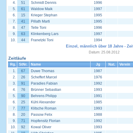
4.
51
Schmidt Dennis
1996
5.
61
Waldow Maik
1997
6.
15
Krieger Stephan
1995
7.
41
Pillath Marti
1995
8.
47
Telle Toni
1996
9.
63
Klinkenberg Lars
1997
10.
44
Franetzki Toni
1994
Einzel, männlich über 18 Jahre - Zei
Datum: 25.08.2012
Zeitläufe
Rg.
StNr.
Name
Jg
Nat.
Verein
1.
67
Duwe Thomas
1987
2.
26
Scheffert Marcel
1976
3.
91
Paradies Fabian
1992
4.
76
Brünner Sebastian
1993
5.
90
Behrens Philipp
1991
6.
25
Kühl Alexander
1985
7.
77
Klitsche Roman
1993
8.
20
Passow Felix
1988
9.
71
Hopfensitz Florian
1992
10.
92
Kowal Oliver
1993