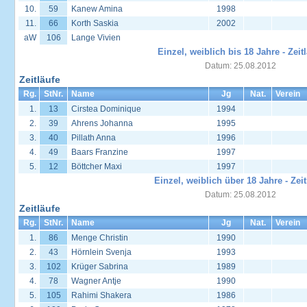
10.
59
Kanew Amina
1998
11.
66
Korth Saskia
2002
aW
106
Lange Vivien
Einzel, weiblich bis 18 Jahre - Zeit
Datum: 25.08.2012
Zeitläufe
Rg.
StNr.
Name
Jg
Nat.
Verein
1.
13
Cirstea Dominique
1994
2.
39
Ahrens Johanna
1995
3.
40
Pillath Anna
1996
4.
49
Baars Franzine
1997
5.
12
Böttcher Maxi
1997
Einzel, weiblich über 18 Jahre - Zeit
Datum: 25.08.2012
Zeitläufe
Rg.
StNr.
Name
Jg
Nat.
Verein
1.
86
Menge Christin
1990
2.
43
Hörnlein Svenja
1993
3.
102
Krüger Sabrina
1989
4.
78
Wagner Antje
1990
5.
105
Rahimi Shakera
1986