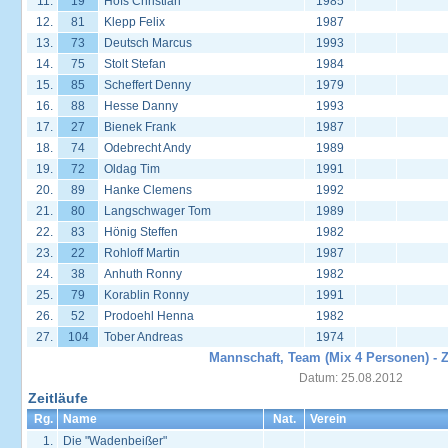
11.
19
Höfs Christian
1985
12.
81
Klepp Felix
1987
13.
73
Deutsch Marcus
1993
14.
75
Stolt Stefan
1984
15.
85
Scheffert Denny
1979
16.
88
Hesse Danny
1993
17.
27
Bienek Frank
1987
18.
74
Odebrecht Andy
1989
19.
72
Oldag Tim
1991
20.
89
Hanke Clemens
1992
21.
80
Langschwager Tom
1989
22.
83
Hönig Steffen
1982
23.
22
Rohloff Martin
1987
24.
38
Anhuth Ronny
1982
25.
79
Korablin Ronny
1991
26.
52
Prodoehl Henna
1982
27.
104
Tober Andreas
1974
Mannschaft, Team (Mix 4 Personen) - Z
Datum: 25.08.2012
Zeitläufe
Rg.
Name
Nat.
Verein
1.
Die "Wadenbeißer"