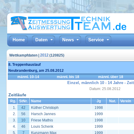
Home
Daten
News
Service
2012
Wettkampfdaten |
(120825)
8. Treppenhauslauf
Neubrandenburg, am 25.08.2012
männl. 10-14
männl. bis 18
männl. über 18
Einzel, männlich 10 - 14 Jahre - Zeit
Datum: 25.08.2012
Zeitläufe
Rg.
StNr.
Name
Jg
Nat.
Verein
1.
42
Küther Christoph
1998
2.
56
Harsch Jannes
1999
3.
10
Friese Mathis
1998
4.
46
Louis Schenk
1999
5.
7
Kunzmann Max
1999