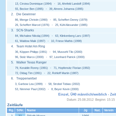
13, Cirstea Dominique (1994) - 16, Ahnfeld Landolf (1994)
55, Becker Ben (1995) - 39, Ahrens Johanna (1995)
2.
Die Gewinner
86, Menge Christin (1990) - 85, Scheffert Denny (1979)
26, Scheffert Marcel (1976) - 25, Kühl Alexander (1985)
3.
SCN-Sharks
84, Michalew Nikolaj (1994) - 63, Klinkenberg Lars (1997)
61, Waldow Maik (1997) - 10, Friese Mathis (1998)
4.
Team Hotel Am Ring
36, Köppen Philipp (1991) - 94, Mussehl Tilo (2000)
96, Stolz Marco (2000) - 97, Leonhard Patrick (2000)
5.
Walker Texas Ranger
79, Korablin Ronny (1991) - 71, Hopfensitz Florian (1992)
72, Oldag Tim (1991) - 22, Rohloff Martin (1987)
6.
Treppenwirbel
3, Garbow Lea (1999) - 58, Strobel Tobias (2002)
53, Ninnmer Paul (2002) - 8, Beyer Kevin (2000)
Einzel, Ü40 männlich/weiblich - Zeit
Datum: 25.08.2012 Beginn: 15:15
Zeitläufe
Rg.
StNr.
Name
Jg
Nat.
Verein