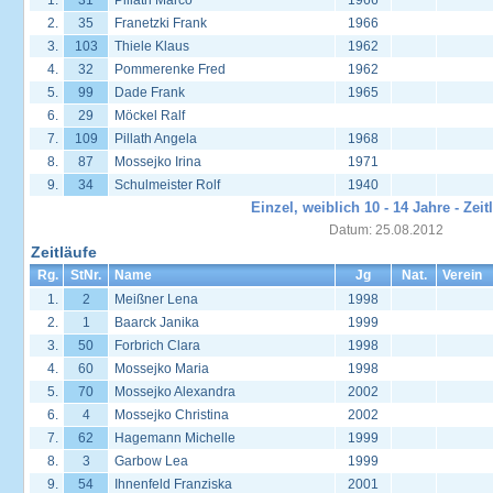
1.
31
Pillath Marco
1966
2.
35
Franetzki Frank
1966
3.
103
Thiele Klaus
1962
4.
32
Pommerenke Fred
1962
5.
99
Dade Frank
1965
6.
29
Möckel Ralf
7.
109
Pillath Angela
1968
8.
87
Mossejko Irina
1971
9.
34
Schulmeister Rolf
1940
Einzel, weiblich 10 - 14 Jahre - Zeit
Datum: 25.08.2012
Zeitläufe
Rg.
StNr.
Name
Jg
Nat.
Verein
1.
2
Meißner Lena
1998
2.
1
Baarck Janika
1999
3.
50
Forbrich Clara
1998
4.
60
Mossejko Maria
1998
5.
70
Mossejko Alexandra
2002
6.
4
Mossejko Christina
2002
7.
62
Hagemann Michelle
1999
8.
3
Garbow Lea
1999
9.
54
Ihnenfeld Franziska
2001