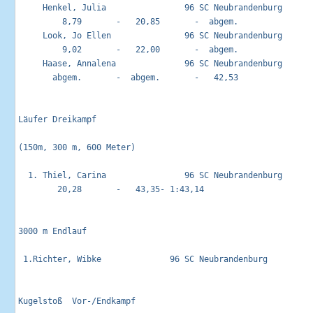
     Henkel, Julia                96 SC Neubrandenburg       
         8,79       -   20,85       -  abgem.

     Look, Jo Ellen               96 SC Neubrandenburg       
         9,02       -   22,00       -  abgem.

     Haase, Annalena              96 SC Neubrandenburg       
       abgem.       -  abgem.       -   42,53

Läufer Dreikampf                                            
(150m, 300 m, 600 Meter)

  1. Thiel, Carina                96 SC Neubrandenburg       
        20,28       -   43,35- 1:43,14

3000 m Endlauf                                               
 1.Richter, Wibke              96 SC Neubrandenburg          
Kugelstoß  Vor-/Endkampf                                     