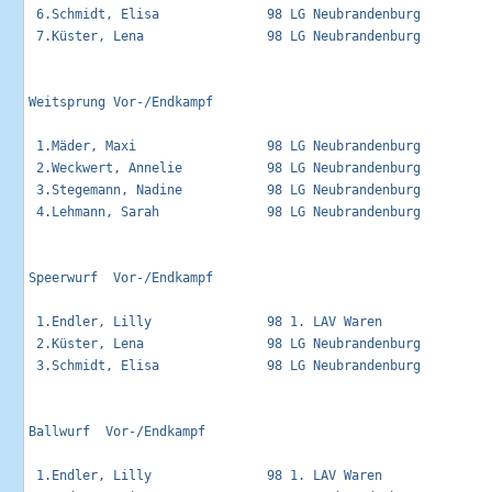
 6.Schmidt, Elisa              98 LG Neubrandenburg          
 7.Küster, Lena                98 LG Neubrandenburg          
Weitsprung Vor-/Endkampf                                     
 1.Mäder, Maxi                 98 LG Neubrandenburg          
 2.Weckwert, Annelie           98 LG Neubrandenburg          
 3.Stegemann, Nadine           98 LG Neubrandenburg          
 4.Lehmann, Sarah              98 LG Neubrandenburg          
Speerwurf  Vor-/Endkampf                                     
 1.Endler, Lilly               98 1. LAV Waren               
 2.Küster, Lena                98 LG Neubrandenburg          
 3.Schmidt, Elisa              98 LG Neubrandenburg          
Ballwurf  Vor-/Endkampf                                      
 1.Endler, Lilly               98 1. LAV Waren               