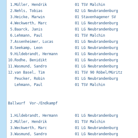
 1.Müller, Hendrik             01 TSV Malchin                
 2.Nehls, Tobias               02 LG Neubrandenburg          
 3.Heicke, Marwin              01 Stavenhagener SV           
 4.Weckwerth, Marc             01 LG Neubrandenburg          
 5.Baarck, Janis               01 LG Neubrandenburg          
 6.Lehmann, Paul               01 TSV Malchin                
 7.Assenheimer, Lucas          01 LG Neubrandenburg          
 8.Seekamp, Leon               01 LG Neubrandenburg          
 9.Hildebrandt, Hermann        01 LG Neubrandenburg          
10.Rodhe, Benidikt             01 LG Neubrandenburg          
11.Wasmund, Sandro             01 LG Neubrandenburg          
12.van Basel, Tim              01 TSV 90 Röbel/Müritz        
   Peucker, Robin              01 LG Neubrandenburg          
   Lehmann, Paul               01 TSV Malchin                
Ballwurf  Vor-/Endkampf                                      
 1.Hildebrandt, Hermann        01 LG Neubrandenburg          
 2.Müller, Hendrik             01 TSV Malchin                
 3.Weckwerth, Marc             01 LG Neubrandenburg          
 3.Wasmund, Sandro             01 LG Neubrandenburg          