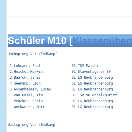
Schüler M10 [
Klassenüber
Hochsprung Vor-/Endkampf                                     
 1.Lehmann, Paul               01 TSV Malchin                
 2.Heicke, Marwin              01 Stavenhagener SV           
 2.Baarck, Janis               01 LG Neubrandenburg          
 4.Seekamp, Leon               01 LG Neubrandenburg          
 5.Assenheimer, Lucas          01 LG Neubrandenburg          
   van Basel, Tim              01 TSV 90 Röbel/Müritz        
   Peucker, Robin              01 LG Neubrandenburg          
   Weckwerth, Marc             01 LG Neubrandenburg          
Weitsprung Vor-/Endkampf                                     