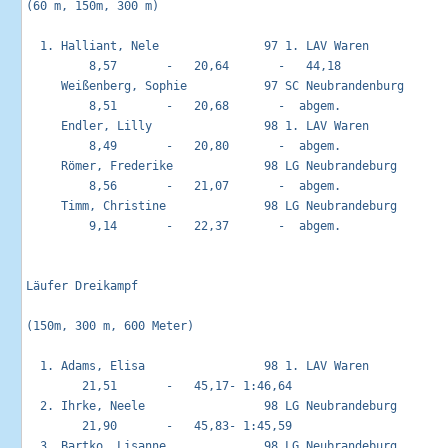
(60 m, 150m, 300 m)

  1. Halliant, Nele               97 1. LAV Waren            
         8,57       -   20,64       -   44,18

     Weißenberg, Sophie           97 SC Neubrandenburg       
         8,51       -   20,68       -  abgem.

     Endler, Lilly                98 1. LAV Waren            
         8,49       -   20,80       -  abgem.

     Römer, Frederike             98 LG Neubrandeburg        
         8,56       -   21,07       -  abgem.

     Timm, Christine              98 LG Neubrandeburg        
         9,14       -   22,37       -  abgem.

Läufer Dreikampf                                            
(150m, 300 m, 600 Meter)

  1. Adams, Elisa                 98 1. LAV Waren            
        21,51       -   45,17- 1:46,64

  2. Ihrke, Neele                 98 LG Neubrandeburg        
        21,90       -   45,83- 1:45,59

  3. Bartko, Lisanne              98 LG Neubrandeburg        