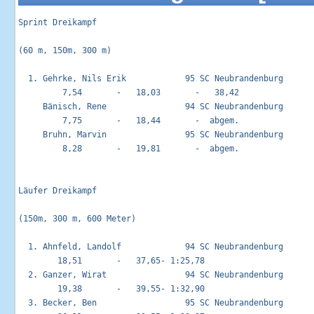
Sprint Dreikampf                                            
(60 m, 150m, 300 m)

  1. Gehrke, Nils Erik            95 SC Neubrandenburg       
         7,54       -   18,03       -   38,42

     Bänisch, Rene                94 SC Neubrandenburg       
         7,75       -   18,44       -  abgem.

     Bruhn, Marvin                95 SC Neubrandenburg       
         8,28       -   19,81       -  abgem.

Läufer Dreikampf                                            
(150m, 300 m, 600 Meter)

  1. Ahnfeld, Landolf             94 SC Neubrandenburg       
        18,51       -   37,65- 1:25,78

  2. Ganzer, Wirat                94 SC Neubrandenburg       
        19,38       -   39,55- 1:32,90

  3. Becker, Ben                  95 SC Neubrandenburg       