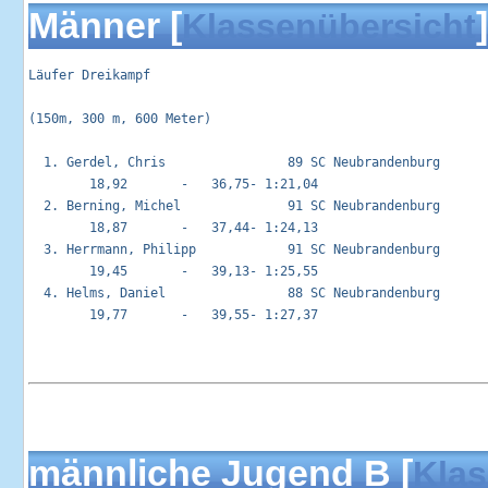
Männer [
]
Klassenübersicht
Läufer Dreikampf                                            
(150m, 300 m, 600 Meter)

  1. Gerdel, Chris                89 SC Neubrandenburg       
        18,92       -   36,75- 1:21,04

  2. Berning, Michel              91 SC Neubrandenburg       
        18,87       -   37,44- 1:24,13

  3. Herrmann, Philipp            91 SC Neubrandenburg       
        19,45       -   39,13- 1:25,55

  4. Helms, Daniel                88 SC Neubrandenburg       
        19,77       -   39,55- 1:27,37

männliche Jugend B [
Klas