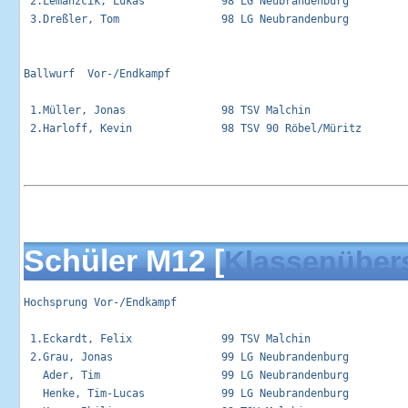
 2.Lemanzcik, Lukas            98 LG Neubrandenburg          
 3.Dreßler, Tom                98 LG Neubrandenburg          
Ballwurf  Vor-/Endkampf                                      
 1.Müller, Jonas               98 TSV Malchin                
 2.Harloff, Kevin              98 TSV 90 Röbel/Müritz        
Schüler M12 [
Klassenüber
Hochsprung Vor-/Endkampf                                     
 1.Eckardt, Felix              99 TSV Malchin                
 2.Grau, Jonas                 99 LG Neubrandenburg          
   Ader, Tim                   99 LG Neubrandenburg          
   Henke, Tim-Lucas            99 LG Neubrandenburg          