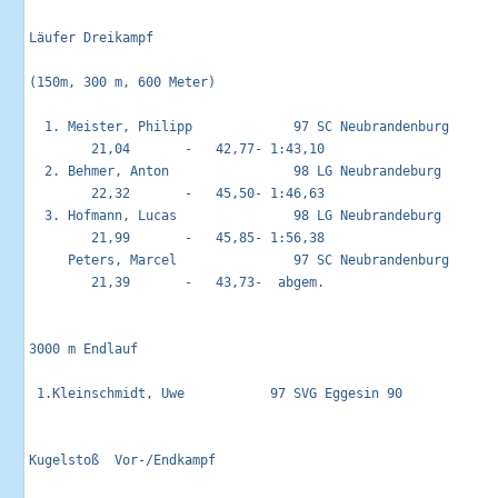
Läufer Dreikampf                                            
(150m, 300 m, 600 Meter)

  1. Meister, Philipp             97 SC Neubrandenburg       
        21,04       -   42,77- 1:43,10

  2. Behmer, Anton                98 LG Neubrandeburg        
        22,32       -   45,50- 1:46,63

  3. Hofmann, Lucas               98 LG Neubrandeburg        
        21,99       -   45,85- 1:56,38

     Peters, Marcel               97 SC Neubrandenburg       
        21,39       -   43,73-  abgem.

3000 m Endlauf                                               
 1.Kleinschmidt, Uwe           97 SVG Eggesin 90             
Kugelstoß  Vor-/Endkampf                                     