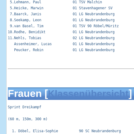
 5.Lehmann, Paul               01 TSV Malchin                
 5.Heicke, Marwin              01 Stavenhagener SV           
 7.Baarck, Janis               01 LG Neubrandenburg          
 8.Seekamp, Leon               01 LG Neubrandenburg          
 9.van Basel, Tim              01 TSV 90 Röbel/Müritz        
10.Rodhe, Benidikt             01 LG Neubrandenburg          
11.Nehls, Tobias               02 LG Neubrandenburg          
   Assenheimer, Lucas          01 LG Neubrandenburg          
   Peucker, Robin              01 LG Neubrandenburg          
Frauen [
]
Klassenübersicht
Sprint Dreikampf                                            
(60 m, 150m, 300 m)

  1. Döbel, Elisa-Sophie          90 SC Neubrandenburg       