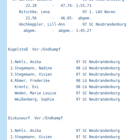
        22,28       -   47,74- 1:55,73

     Nitschke, Lena               97 1. LAV Waren            
        21,56       -   46,05-  abgem.

     Hochkeppler, Lill-Ann        97 SC Neubrandenburg       
       abgem.       -  abgem.- 1:45,27

Kugelstoß  Vor-/Endkampf                                     
 1.Nehls, Anika                97 SC Neubrandenburg          
 2.Stegemann, Nadine           98 LG Neubrandenburg          
 3.Stegemann, Vivien           97 SC Neubrandenburg          
 4.Römer, Frederike            98 LG Neubrandenburg          
   Krentz, Evi                 98 LG Neubrandenburg          
   Weden, Marie Louise         97 SC Neubrandenburg          
   Weißenberg, Sophie          97 SC Neubrandenburg          
Diskuswurf  Vor-/Endkampf                                    
 1.Nehls, Anika                97 SC Neubrandenburg          
 2.Stegemann, Vivien           97 SC Neubrandenburg          