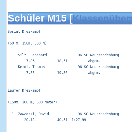
Schüler M15 [
Klassenüber
Sprint Dreikampf                                            
(60 m, 150m, 300 m)

     Silz, Leonhard               96 SC Neubrandenburg       
         7,86       -   18,51       -  abgem.

     Keidl, Thomas                96 SC Neubrandenburg       
         7,88       -   19,36       -  abgem.

Läufer Dreikampf                                            
(150m, 300 m, 600 Meter)

  1. Zawadzki, David              96 SC Neubrandenburg       
        20,18       -   40,51- 1:27,99
