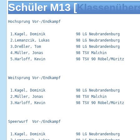
Schüler M13 [
Klassenüber
Hochsprung Vor-/Endkampf                                     
 1.Kagel, Dominik              98 LG Neubrandenburg          
 2.Lemanzcik, Lukas            98 LG Neubrandenburg          
 3.Dreßler, Tom                98 LG Neubrandenburg          
 4.Müller, Jonas               98 TSV Malchin                
 5.Harloff, Kevin              98 TSV 90 Röbel/Müritz        
Weitsprung Vor-/Endkampf                                     
 1.Kagel, Dominik              98 LG Neubrandenburg          
 2.Müller, Jonas               98 TSV Malchin                
 3.Harloff, Kevin              98 TSV 90 Röbel/Müritz        
Speerwurf  Vor-/Endkampf                                     
 1.Kagel, Dominik              98 LG Neubrandenburg          