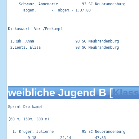
     Schwanz, Annemarie           93 SC Neubrandenburg       
       abgem.       -  abgem.- 1:37,80

Diskuswurf  Vor-/Endkampf                                    
 1.Rüh, Anna                   93 SC Neubrandenburg          
 2.Lentz, Elisa                93 SC Neubrandenburg          
weibliche Jugend B [
Klass
Sprint Dreikampf                                            
(60 m, 150m, 300 m)

  1. Krüger, Julienne             95 SC Neubrandenburg       
         9,18       -   22,14       -   47,35
