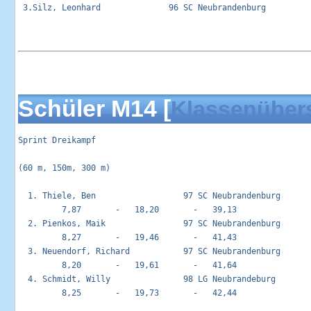
 3.Silz, Leonhard              96 SC Neubrandenburg          
Schüler M14 [
Klassenüber
Sprint Dreikampf                                            
(60 m, 150m, 300 m)

  1. Thiele, Ben                  97 SC Neubrandenburg       
         7,87       -   18,20       -   39,13

  2. Pienkos, Maik                97 SC Neubrandenburg       
         8,27       -   19,46       -   41,43

  3. Neuendorf, Richard           97 SC Neubrandenburg       
         8,20       -   19,61       -   41,64

  4. Schmidt, Willy               98 LG Neubrandeburg        
         8,25       -   19,73       -   42,44
