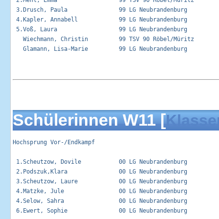
 2.Mehl, Emma                  99 TSV 90 Röbel/Müritz        
 3.Drusch, Paula               99 LG Neubrandenburg          
 4.Kapler, Annabell            99 LG Neubrandenburg          
 5.Voß, Laura                  99 LG Neubrandenburg          
   Wiechmann, Christin         99 TSV 90 Röbel/Müritz        
   Glamann, Lisa-Marie         99 LG Neubrandenburg          
Schülerinnen W11 [
Klasse
Hochsprung Vor-/Endkampf                                     
 1.Scheutzow, Dovile           00 LG Neubrandenburg          
 2.Podszuk,Klara               00 LG Neubrandenburg          
 3.Scheutzow, Laure            00 LG Neubrandenburg          
 4.Matzke, Jule                00 LG Neubrandenburg          
 4.Selow, Sahra                00 LG Neubrandenburg          
 6.Ewert, Sophie               00 LG Neubrandenburg          