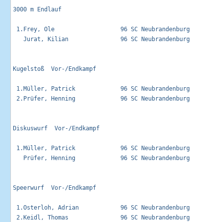
3000 m Endlauf                                               
 1.Frey, Ole                   96 SC Neubrandenburg          
   Jurat, Kilian               96 SC Neubrandenburg          
Kugelstoß  Vor-/Endkampf                                     
 1.Müller, Patrick             96 SC Neubrandenburg          
 2.Prüfer, Henning             96 SC Neubrandenburg          
Diskuswurf  Vor-/Endkampf                                    
 1.Müller, Patrick             96 SC Neubrandenburg          
   Prüfer, Henning             96 SC Neubrandenburg          
Speerwurf  Vor-/Endkampf                                     
 1.Osterloh, Adrian            96 SC Neubrandenburg          
 2.Keidl, Thomas               96 SC Neubrandenburg          