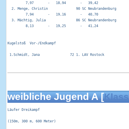
         7,97       -   18,94       -   39,42

  2. Menge, Christin              90 SC Neubrandenburg       
         7,94       -   19,16       -   40,70

  3. Mächtig, Julia               86 SC Neubrandenburg       
         8,13       -   19,25       -   41,24

Kugelstoß  Vor-/Endkampf                                     
 1.Schmidt, Jana               72 1. LAV Rostock             
weibliche Jugend A [
Klass
Läufer Dreikampf                                            
(150m, 300 m, 600 Meter)
