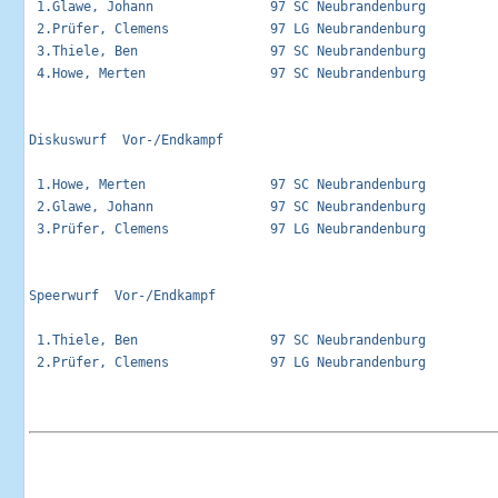
 1.Glawe, Johann               97 SC Neubrandenburg          
 2.Prüfer, Clemens             97 LG Neubrandenburg          
 3.Thiele, Ben                 97 SC Neubrandenburg          
 4.Howe, Merten                97 SC Neubrandenburg          
Diskuswurf  Vor-/Endkampf                                    
 1.Howe, Merten                97 SC Neubrandenburg          
 2.Glawe, Johann               97 SC Neubrandenburg          
 3.Prüfer, Clemens             97 LG Neubrandenburg          
Speerwurf  Vor-/Endkampf                                     
 1.Thiele, Ben                 97 SC Neubrandenburg          
 2.Prüfer, Clemens             97 LG Neubrandenburg          