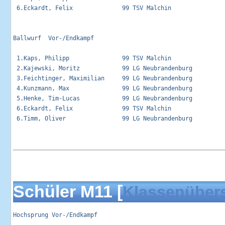
 6.Eckardt, Felix              99 TSV Malchin                
Ballwurf  Vor-/Endkampf                                      
 1.Kaps, Philipp               99 TSV Malchin                
 2.Kajewski, Moritz            99 LG Neubrandenburg          
 3.Feichtinger, Maximilian     99 LG Neubrandenburg          
 4.Kunzmann, Max               99 LG Neubrandenburg          
 5.Henke, Tim-Lucas            99 LG Neubrandenburg          
 6.Eckardt, Felix              99 TSV Malchin                
 6.Timm, Oliver                99 LG Neubrandenburg          
Schüler M11 [
Klassenübers
Hochsprung Vor-/Endkampf                                     