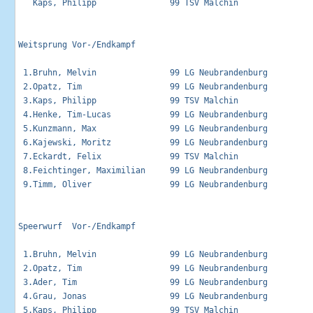
   Kaps, Philipp               99 TSV Malchin                
Weitsprung Vor-/Endkampf                                     
 1.Bruhn, Melvin               99 LG Neubrandenburg          
 2.Opatz, Tim                  99 LG Neubrandenburg          
 3.Kaps, Philipp               99 TSV Malchin                
 4.Henke, Tim-Lucas            99 LG Neubrandenburg          
 5.Kunzmann, Max               99 LG Neubrandenburg          
 6.Kajewski, Moritz            99 LG Neubrandenburg          
 7.Eckardt, Felix              99 TSV Malchin                
 8.Feichtinger, Maximilian     99 LG Neubrandenburg          
 9.Timm, Oliver                99 LG Neubrandenburg          
Speerwurf  Vor-/Endkampf                                     
 1.Bruhn, Melvin               99 LG Neubrandenburg          
 2.Opatz, Tim                  99 LG Neubrandenburg          
 3.Ader, Tim                   99 LG Neubrandenburg          
 4.Grau, Jonas                 99 LG Neubrandenburg          
 5.Kaps, Philipp               99 TSV Malchin                