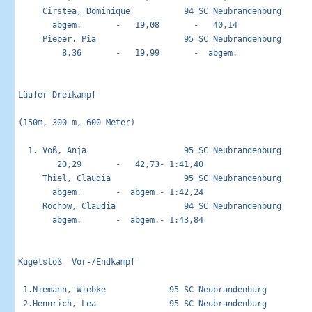
     Cirstea, Dominique           94 SC Neubrandenburg       
       abgem.       -   19,08       -   40,14

     Pieper, Pia                  95 SC Neubrandenburg       
         8,36       -   19,99       -  abgem.

Läufer Dreikampf                                            
(150m, 300 m, 600 Meter)

  1. Voß, Anja                    95 SC Neubrandenburg       
        20,29       -   42,73- 1:41,40

     Thiel, Claudia               95 SC Neubrandenburg       
       abgem.       -  abgem.- 1:42,24

     Rochow, Claudia              94 SC Neubrandenburg       
       abgem.       -  abgem.- 1:43,84

Kugelstoß  Vor-/Endkampf                                     
 1.Niemann, Wiebke             95 SC Neubrandenburg          
 2.Hennrich, Lea               95 SC Neubrandenburg          