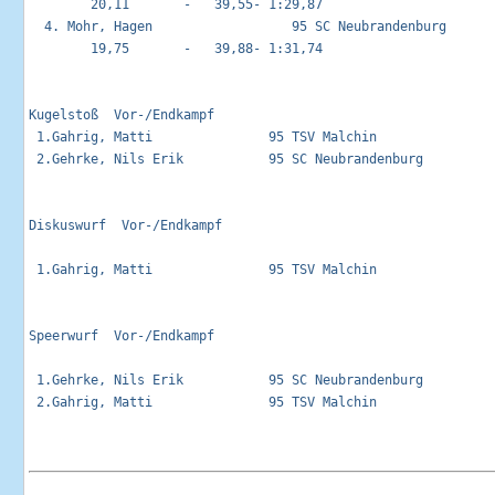
        20,11       -   39,55- 1:29,87

  4. Mohr, Hagen                  95 SC Neubrandenburg       
        19,75       -   39,88- 1:31,74

Kugelstoß  Vor-/Endkampf                                     
 1.Gahrig, Matti               95 TSV Malchin                
 2.Gehrke, Nils Erik           95 SC Neubrandenburg          
Diskuswurf  Vor-/Endkampf                                    
 1.Gahrig, Matti               95 TSV Malchin                
Speerwurf  Vor-/Endkampf                                     
 1.Gehrke, Nils Erik           95 SC Neubrandenburg          
 2.Gahrig, Matti               95 TSV Malchin                