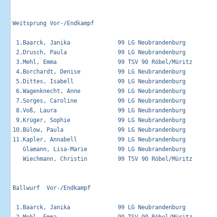
Weitsprung Vor-/Endkampf                                     
 1.Baarck, Janika              99 LG Neubrandenburg          
 2.Drusch, Paula               99 LG Neubrandenburg          
 3.Mehl, Emma                  99 TSV 90 Röbel/Müritz        
 4.Borchardt, Denise           99 LG Neubrandenburg          
 5.Dittes, Isabell             99 LG Neubrandenburg          
 6.Wagenknecht, Anne           99 LG Neubrandenburg          
 7.Sorges, Caroline            99 LG Neubrandenburg          
 8.Voß, Laura                  99 LG Neubrandenburg          
 9.Krüger, Sophie              99 LG Neubrandenburg          
10.Bülow, Paula                99 LG Neubrandenburg          
11.Kapler, Annabell            99 LG Neubrandenburg          
   Glamann, Lisa-Marie         99 LG Neubrandenburg          
   Wiechmann, Christin         99 TSV 90 Röbel/Müritz        
Ballwurf  Vor-/Endkampf                                      
 1.Baarck, Janika              99 LG Neubrandenburg          