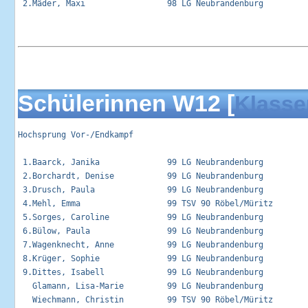
 2.Mäder, Maxi                 98 LG Neubrandenburg          
Schülerinnen W12 [
Klasse
Hochsprung Vor-/Endkampf                                     
 1.Baarck, Janika              99 LG Neubrandenburg          
 2.Borchardt, Denise           99 LG Neubrandenburg          
 3.Drusch, Paula               99 LG Neubrandenburg          
 4.Mehl, Emma                  99 TSV 90 Röbel/Müritz        
 5.Sorges, Caroline            99 LG Neubrandenburg          
 6.Bülow, Paula                99 LG Neubrandenburg          
 7.Wagenknecht, Anne           99 LG Neubrandenburg          
 8.Krüger, Sophie              99 LG Neubrandenburg          
 9.Dittes, Isabell             99 LG Neubrandenburg          
   Glamann, Lisa-Marie         99 LG Neubrandenburg          
   Wiechmann, Christin         99 TSV 90 Röbel/Müritz        