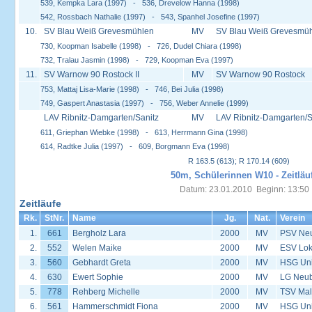
539, Kempka Lara (1997) - 536, Drevelow Hanna (1998)
542, Rossbach Nathalie (1997) - 543, Spanhel Josefine (1997)
10.
SV Blau Weiß Grevesmühlen
MV
SV Blau Weiß Grevesmü
730, Koopman Isabelle (1998) - 726, Dudel Chiara (1998)
732, Tralau Jasmin (1998) - 729, Koopman Eva (1997)
11.
SV Warnow 90 Rostock II
MV
SV Warnow 90 Rostock
753, Mattaj Lisa-Marie (1998) - 746, Bei Julia (1998)
749, Gaspert Anastasia (1997) - 756, Weber Annelie (1999)
LAV Ribnitz-Damgarten/Sanitz
MV
LAV Ribnitz-Damgarten/S
611, Griephan Wiebke (1998) - 613, Herrmann Gina (1998)
614, Radtke Julia (1997) - 609, Borgmann Eva (1998)
R 163.5 (613); R 170.14 (609)
50m, Schülerinnen W10 - Zeitläu
Datum: 23.01.2010 Beginn: 13:50
Zeitläufe
Rk.
StNr.
Name
Jg.
Nat.
Verein
1.
661
Bergholz Lara
2000
MV
PSV Neus
2.
552
Welen Maike
2000
MV
ESV Lok 
3.
560
Gebhardt Greta
2000
MV
HSG Univ
4.
630
Ewert Sophie
2000
MV
LG Neu
5.
778
Rehberg Michelle
2000
MV
TSV Mal
6.
561
Hammerschmidt Fiona
2000
MV
HSG Univ