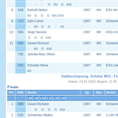
-
-
-
O
XO
O
XXX
8.
548
Kolhoff Stefan
1997
MV
ESV 48
XO
O
O
O
XXO
XXX
9.
715
Zahl Calvin
1997
MV
Schweri
-
XO
O
O
-
XX
10.
594
Voigt Yannick
1997
MV
HSG Univ
O
O
O
XXX
11.
699
Düwel Richard
1997
MV
Schweri
-
XO
O
XXX
705
Jahnke Marc Oliver
1997
MV
Schweri
555
Schubel Steve
1997
MV
ESV Lok 
XO
Stabhochsprung, Schüler M13 - Fi
Datum: 23.01.2010 Beginn: 11:30
Finale
Rk.
StNr.
Name
Jg.
Nat.
Verein
1,80
1,90
2,00
2,10
2,20
2,30
1.
699
Düwel Richard
1997
MV
Schweri
-
O
O
O
O
XXX
2.
535
Schwenke Mattes
1997
MV
1.LAV S