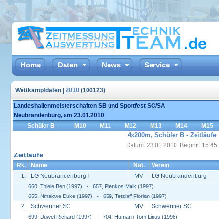
Home
Daten
News
Service
2010
Wettkampfdaten |
(100123)
Landeshallenmeisterschaften SB und Sportfest SC/SA
Neubrandenburg, am 23.01.2010
Schüler B
M10
M11
M12
M13
M14
M15
4x200m, Schüler B - Zeitläufe
Datum: 23.01.2010 Beginn: 15:45
Zeitläufe
Rk.
Name
Nat.
Verein
1.
LG Neubrandenburg I
MV
LG Neubrandenburg
660, Thiele Ben (1997) - 657, Pienkos Maik (1997)
655, Nmakwe Duke (1997) - 659, Tetzlaff Florian (1997)
2.
Schweriner SC
MV
Schweriner SC
699, Düwel Richard (1997) - 704, Humann Tom Linus (1998)