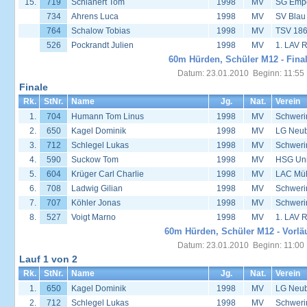
15.
719
Schlanert Tom
1998
MV
SG Empo
734
Ahrens Luca
1998
MV
SV Blau
764
Schalow Tobias
1998
MV
TSV 186
526
Pockrandt Julien
1998
MV
1. LAV 
60m Hürden, Schüler M12 - Fina
Datum: 23.01.2010 Beginn: 11:55
Finale
Rk.
StNr.
Name
Jg.
Nat.
Verein
1.
704
Humann Tom Linus
1998
MV
Schweri
2.
650
Kagel Dominik
1998
MV
LG Neu
3.
712
Schlegel Lukas
1998
MV
Schweri
4.
590
Suckow Tom
1998
MV
HSG Univ
5.
604
Krüger Carl Charlie
1998
MV
LAC Müh
6.
708
Ladwig Gilian
1998
MV
Schweri
7.
707
Köhler Jonas
1998
MV
Schweri
8.
527
Voigt Marno
1998
MV
1. LAV 
60m Hürden, Schüler M12 - Vorlä
Datum: 23.01.2010 Beginn: 11:00
Lauf 1 von 2
Rk.
StNr.
Name
Jg.
Nat.
Verein
1.
650
Kagel Dominik
1998
MV
LG Neu
2.
712
Schlegel Lukas
1998
MV
Schweri