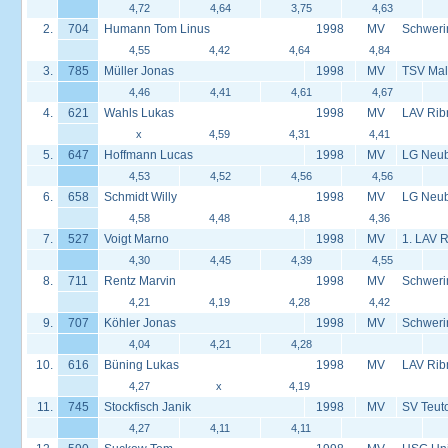
4,72
4,64
3,75
4,63
2.
704
Humann Tom Linus
1998
MV
Schweri
4,55
4,42
4,64
4,84
3.
785
Müller Jonas
1998
MV
TSV Mal
4,46
4,41
4,61
4,67
4.
621
Wahls Lukas
1998
MV
LAV Rib
x
4,59
4,31
4,41
5.
647
Hoffmann Lucas
1998
MV
LG Neu
4,53
4,52
4,56
4,56
6.
658
Schmidt Willy
1998
MV
LG Neu
4,58
4,48
4,18
4,36
7.
527
Voigt Marno
1998
MV
1. LAV 
4,30
4,45
4,39
4,55
8.
711
Rentz Marvin
1998
MV
Schweri
4,21
4,19
4,28
4,42
9.
707
Köhler Jonas
1998
MV
Schweri
4,04
4,21
4,28
10.
616
Büning Lukas
1998
MV
LAV Rib
4,27
x
4,19
11.
745
Stockfisch Janik
1998
MV
SV Teut
4,27
4,11
4,11