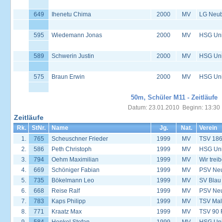
649
Ihenetu Chima
2000
MV
LG Neu
595
Wiedemann Jonas
2000
MV
HSG Univ
589
Schwerin Justin
2000
MV
HSG Univ
575
Braun Erwin
2000
MV
HSG Univ
50m, Schüler M11 - Zeitläufe
Datum: 23.01.2010 Beginn: 13:30
Zeitläufe
Rk.
StNr.
Name
Jg.
Nat.
Verein
1.
765
Scheuschner Frieder
1999
MV
TSV 186
2.
586
Peth Christoph
1999
MV
HSG Univ
3.
794
Oehm Maximilian
1999
MV
Wir trei
4.
669
Schöniger Fabian
1999
MV
PSV Neus
5.
735
Bökelmann Leo
1999
MV
SV Blau
6.
668
Reise Ralf
1999
MV
PSV Neus
7.
783
Kaps Philipp
1999
MV
TSV Mal
8.
771
Kraatz Max
1999
MV
TSV 90 