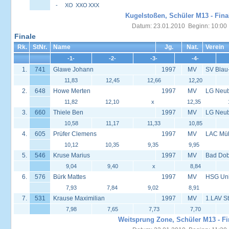
-
XO
XXO
XXX
Kugelstoßen, Schüler M13 - Fina
Datum: 23.01.2010 Beginn: 10:00
Finale
Rk.
StNr.
Name
Jg.
Nat.
Verein
-1-
-2-
-3-
-4-
1.
741
Glawe Johann
1997
MV
SV Blau
11,83
12,45
12,66
12,20
2.
648
Howe Merten
1997
MV
LG Neu
11,82
12,10
x
12,35
3.
660
Thiele Ben
1997
MV
LG Neu
10,58
11,17
11,33
10,85
4.
605
Prüfer Clemens
1997
MV
LAC Müh
10,12
10,35
9,35
9,95
5.
546
Kruse Marius
1997
MV
Bad Dob
9,04
9,40
x
8,84
6.
576
Bürk Mattes
1997
MV
HSG Univ
7,93
7,84
9,02
8,91
7.
531
Krause Maximilian
1997
MV
1.LAV S
7,98
7,65
7,73
7,70
Weitsprung Zone, Schüler M13 - Fi