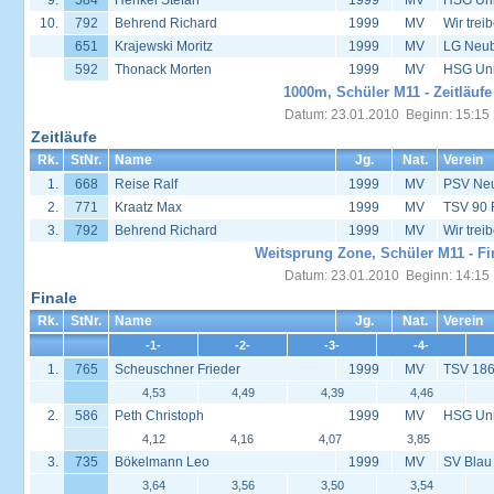
9.
584
Henkel Stefan
1999
MV
HSG Univ
10.
792
Behrend Richard
1999
MV
Wir trei
651
Krajewski Moritz
1999
MV
LG Neu
592
Thonack Morten
1999
MV
HSG Univ
1000m, Schüler M11 - Zeitläufe
Datum: 23.01.2010 Beginn: 15:15
Zeitläufe
Rk.
StNr.
Name
Jg.
Nat.
Verein
1.
668
Reise Ralf
1999
MV
PSV Neus
2.
771
Kraatz Max
1999
MV
TSV 90 
3.
792
Behrend Richard
1999
MV
Wir trei
Weitsprung Zone, Schüler M11 - Fi
Datum: 23.01.2010 Beginn: 14:15
Finale
Rk.
StNr.
Name
Jg.
Nat.
Verein
-1-
-2-
-3-
-4-
1.
765
Scheuschner Frieder
1999
MV
TSV 186
4,53
4,49
4,39
4,46
2.
586
Peth Christoph
1999
MV
HSG Univ
4,12
4,16
4,07
3,85
3.
735
Bökelmann Leo
1999
MV
SV Blau
3,64
3,56
3,50
3,54