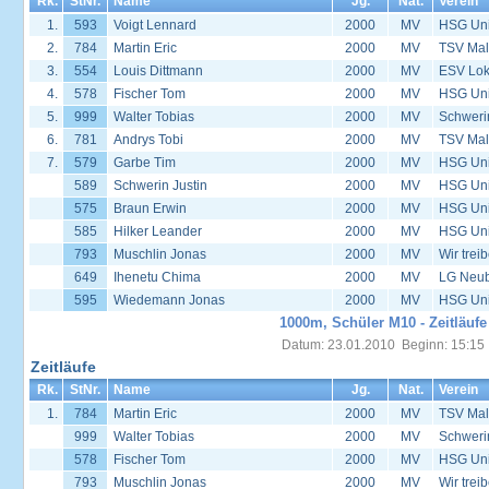
Rk.
StNr.
Name
Jg.
Nat.
Verein
1.
593
Voigt Lennard
2000
MV
HSG Univ
2.
784
Martin Eric
2000
MV
TSV Mal
3.
554
Louis Dittmann
2000
MV
ESV Lok 
4.
578
Fischer Tom
2000
MV
HSG Univ
5.
999
Walter Tobias
2000
MV
Schweri
6.
781
Andrys Tobi
2000
MV
TSV Mal
7.
579
Garbe Tim
2000
MV
HSG Univ
589
Schwerin Justin
2000
MV
HSG Univ
575
Braun Erwin
2000
MV
HSG Univ
585
Hilker Leander
2000
MV
HSG Univ
793
Muschlin Jonas
2000
MV
Wir trei
649
Ihenetu Chima
2000
MV
LG Neu
595
Wiedemann Jonas
2000
MV
HSG Univ
1000m, Schüler M10 - Zeitläufe
Datum: 23.01.2010 Beginn: 15:15
Zeitläufe
Rk.
StNr.
Name
Jg.
Nat.
Verein
1.
784
Martin Eric
2000
MV
TSV Mal
999
Walter Tobias
2000
MV
Schweri
578
Fischer Tom
2000
MV
HSG Univ
793
Muschlin Jonas
2000
MV
Wir trei