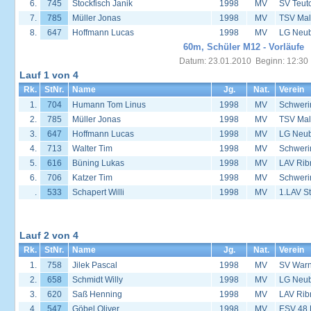
6.
745
Stockfisch Janik
1998
MV
SV Teut
7.
785
Müller Jonas
1998
MV
TSV Mal
8.
647
Hoffmann Lucas
1998
MV
LG Neu
60m, Schüler M12 - Vorläufe
Datum: 23.01.2010 Beginn: 12:30
Lauf 1 von 4
Rk.
StNr.
Name
Jg.
Nat.
Verein
1.
704
Humann Tom Linus
1998
MV
Schweri
2.
785
Müller Jonas
1998
MV
TSV Mal
3.
647
Hoffmann Lucas
1998
MV
LG Neu
4.
713
Walter Tim
1998
MV
Schweri
5.
616
Büning Lukas
1998
MV
LAV Rib
6.
706
Katzer Tim
1998
MV
Schweri
.
533
Schapert Willi
1998
MV
1.LAV S
Lauf 2 von 4
Rk.
StNr.
Name
Jg.
Nat.
Verein
1.
758
Jilek Pascal
1998
MV
SV Warn
2.
658
Schmidt Willy
1998
MV
LG Neu
3.
620
Saß Henning
1998
MV
LAV Rib
4.
547
Göbel Oliver
1998
MV
ESV 48