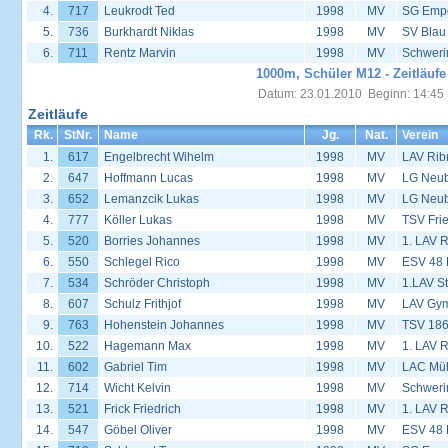
4.
717
Leukrodt Ted
1998
MV
SG Empo
5.
736
Burkhardt Niklas
1998
MV
SV Blau
6.
711
Rentz Marvin
1998
MV
Schweri
1000m, Schüler M12 - Zeitläufe
Datum: 23.01.2010 Beginn: 14:45
Zeitläufe
Rk.
StNr.
Name
Jg.
Nat.
Verein
1.
617
Engelbrecht Wihelm
1998
MV
LAV Rib
2.
647
Hoffmann Lucas
1998
MV
LG Neu
3.
652
Lemanzcik Lukas
1998
MV
LG Neu
4.
777
Köller Lukas
1998
MV
TSV Frie
5.
520
Borries Johannes
1998
MV
1. LAV 
6.
550
Schlegel Rico
1998
MV
ESV 48
7.
534
Schröder Christoph
1998
MV
1.LAV S
8.
607
Schulz Frithjof
1998
MV
LAV Gy
9.
763
Hohenstein Johannes
1998
MV
TSV 186
10.
522
Hagemann Max
1998
MV
1. LAV 
11.
602
Gabriel Tim
1998
MV
LAC Müh
12.
714
Wicht Kelvin
1998
MV
Schweri
13.
521
Frick Friedrich
1998
MV
1. LAV 
14.
547
Göbel Oliver
1998
MV
ESV 48