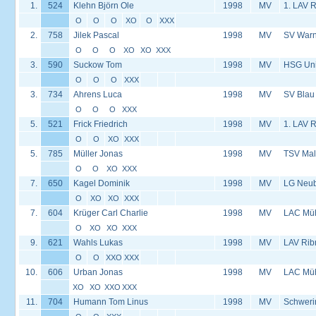
1.
524
Klehn Björn Ole
1998
MV
1. LAV 
O
O
O
XO
O
XXX
2.
758
Jilek Pascal
1998
MV
SV Warn
O
O
O
XO
XO
XXX
3.
590
Suckow Tom
1998
MV
HSG Univ
O
O
O
XXX
3.
734
Ahrens Luca
1998
MV
SV Blau
O
O
O
XXX
5.
521
Frick Friedrich
1998
MV
1. LAV 
O
O
XO
XXX
5.
785
Müller Jonas
1998
MV
TSV Mal
O
O
XO
XXX
7.
650
Kagel Dominik
1998
MV
LG Neu
O
XO
XO
XXX
7.
604
Krüger Carl Charlie
1998
MV
LAC Müh
O
XO
XO
XXX
9.
621
Wahls Lukas
1998
MV
LAV Rib
O
O
XXO
XXX
10.
606
Urban Jonas
1998
MV
LAC Müh
XO
XO
XXO
XXX
11.
704
Humann Tom Linus
1998
MV
Schweri