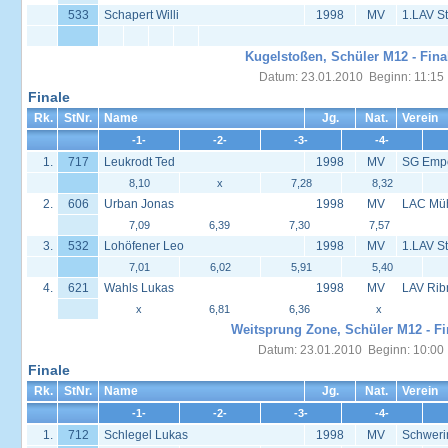
533
Schapert Willi
1998
MV
1.LAV S
Kugelstoßen, Schüler M12 - Fina
Datum: 23.01.2010 Beginn: 11:15
Finale
Rk.
StNr.
Name
Jg.
Nat.
Verein
-1-
-2-
-3-
-4-
1.
717
Leukrodt Ted
1998
MV
SG Empo
8,10
x
7,28
8,32
2.
606
Urban Jonas
1998
MV
LAC Müh
7,09
6,39
7,30
7,57
3.
532
Lohöfener Leo
1998
MV
1.LAV S
7,01
6,02
5,91
5,40
4.
621
Wahls Lukas
1998
MV
LAV Rib
x
6,81
6,36
x
Weitsprung Zone, Schüler M12 - Fi
Datum: 23.01.2010 Beginn: 10:00
Finale
Rk.
StNr.
Name
Jg.
Nat.
Verein
-1-
-2-
-3-
-4-
1.
712
Schlegel Lukas
1998
MV
Schweri