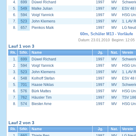
4.
699
Düwel Richard
1997
MV
Schweri
5.
549
Malke Julian
1997
MV
ESV 48
6.
594
Voigt Yannick
1997
MV
HSG Univ
7.
523
John Klemens
1997
MV
1. LAV 
8.
657
Pienkos Maik
1997
MV
LG Neu
60m, Schüler M13 - Vorläufe
Datum: 23.01.2010 Beginn: 12:05
Lauf 1 von 3
Rk.
StNr.
Name
Jg.
Nat.
Verein
1.
699
Düwel Richard
1997
MV
Schweri
2.
594
Voigt Yannick
1997
MV
HSG Univ
3.
523
John Klemens
1997
MV
1. LAV 
4.
548
Kolhoff Stefan
1997
MV
ESV 48
5.
701
Haase Niklas
1997
MV
Schweri
6.
576
Bürk Mattes
1997
MV
HSG Univ
7.
762
Häusler Tim
1997
MV
TSV 186
8.
574
Biester Arne
1997
MV
HSG Univ
Lauf 2 von 3
Rk.
StNr.
Name
Jg.
Nat.
Verein
1.
660
Thiele Ben
1997
MV
LG Neu