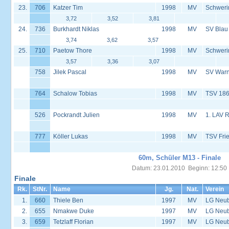
23.
706
Katzer Tim
1998
MV
Schweri
3,72
3,52
3,81
24.
736
Burkhardt Niklas
1998
MV
SV Blau
3,74
3,62
3,57
25.
710
Paetow Thore
1998
MV
Schweri
3,57
3,36
3,07
758
Jilek Pascal
1998
MV
SV Warn
764
Schalow Tobias
1998
MV
TSV 186
526
Pockrandt Julien
1998
MV
1. LAV 
777
Köller Lukas
1998
MV
TSV Frie
60m, Schüler M13 - Finale
Datum: 23.01.2010 Beginn: 12:50
Finale
Rk.
StNr.
Name
Jg.
Nat.
Verein
1.
660
Thiele Ben
1997
MV
LG Neu
2.
655
Nmakwe Duke
1997
MV
LG Neu
3.
659
Tetzlaff Florian
1997
MV
LG Neu