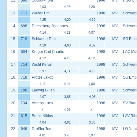
12.
590
Suckow Tom
1998
MV
HSG Univ
4,03
4,26
4,20
13.
713
Walter Tim
1998
MV
Schweri
4,25
4,20
4,10
14.
698
Drieseberg Johannes
1998
MV
Schweri
4,14
4,21
4,07
15.
719
Schlanert Tom
1998
MV
SG Empo
4,19
4,00
4,02
16.
604
Krüger Carl Charlie
1998
MV
LAC Müh
4,12
4,19
4,12
17.
714
Wicht Kelvin
1998
MV
Schweri
3,97
4,11
4,16
18.
718
Protze Jakob
1998
MV
SG Empo
4,11
4,04
4,00
19.
708
Ladwig Gilian
1998
MV
Schweri
4,07
3,85
4,05
20.
734
Ahrens Luca
1998
MV
SV Blau
x
4,05
x
21.
615
Brunk Niklas
1998
MV
LAV Rib
4,04
4,01
3,85
22.
646
Dreßler Tom
1998
MV
LG Neu
4,01
3,70
3,97