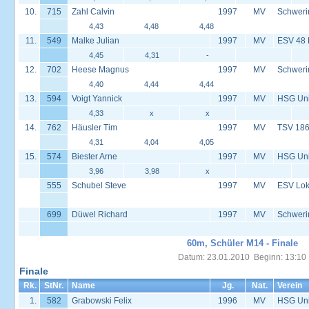
10.
715
Zahl Calvin
1997
MV
Schweri
4,43
4,48
4,48
11.
549
Malke Julian
1997
MV
ESV 48
4,45
4,31
-
12.
702
Heese Magnus
1997
MV
Schweri
4,40
4,44
4,44
13.
594
Voigt Yannick
1997
MV
HSG Univ
4,33
x
x
14.
762
Häusler Tim
1997
MV
TSV 186
4,31
4,04
4,05
15.
574
Biester Arne
1997
MV
HSG Univ
3,96
3,98
x
555
Schubel Steve
1997
MV
ESV Lok 
699
Düwel Richard
1997
MV
Schweri
60m, Schüler M14 - Finale
Datum: 23.01.2010 Beginn: 13:10
Finale
Rk.
StNr.
Name
Jg.
Nat.
Verein
1.
582
Grabowski Felix
1996
MV
HSG Univ