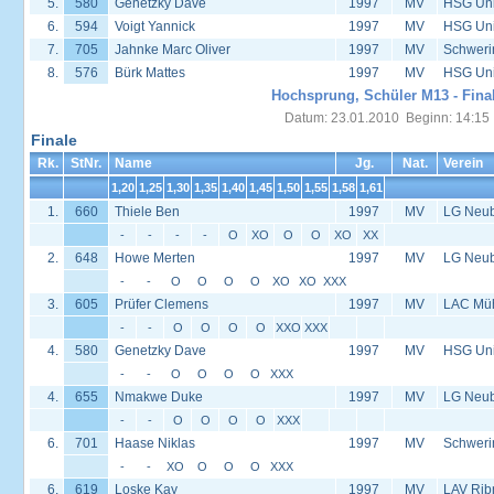
5.
580
Genetzky Dave
1997
MV
HSG Univ
6.
594
Voigt Yannick
1997
MV
HSG Univ
7.
705
Jahnke Marc Oliver
1997
MV
Schweri
8.
576
Bürk Mattes
1997
MV
HSG Univ
Hochsprung, Schüler M13 - Fina
Datum: 23.01.2010 Beginn: 14:15
Finale
Rk.
StNr.
Name
Jg.
Nat.
Verein
1,20
1,25
1,30
1,35
1,40
1,45
1,50
1,55
1,58
1,61
1.
660
Thiele Ben
1997
MV
LG Neu
-
-
-
-
O
XO
O
O
XO
XX
2.
648
Howe Merten
1997
MV
LG Neu
-
-
O
O
O
O
XO
XO
XXX
3.
605
Prüfer Clemens
1997
MV
LAC Müh
-
-
O
O
O
O
XXO
XXX
4.
580
Genetzky Dave
1997
MV
HSG Univ
-
-
O
O
O
O
XXX
4.
655
Nmakwe Duke
1997
MV
LG Neu
-
-
O
O
O
O
XXX
6.
701
Haase Niklas
1997
MV
Schweri
-
-
XO
O
O
O
XXX
6.
619
Loske Kay
1997
MV
LAV Rib