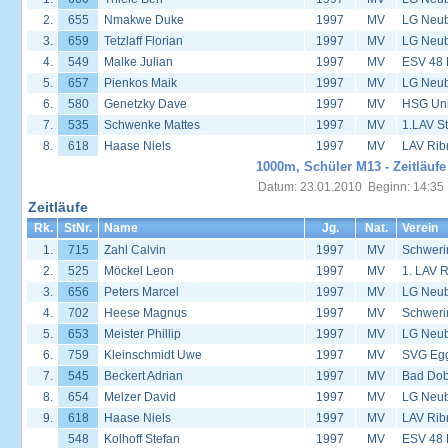
2.
655
Nmakwe Duke
1997
MV
LG Neu
3.
659
Tetzlaff Florian
1997
MV
LG Neu
4.
549
Malke Julian
1997
MV
ESV 48
5.
657
Pienkos Maik
1997
MV
LG Neu
6.
580
Genetzky Dave
1997
MV
HSG Univ
7.
535
Schwenke Mattes
1997
MV
1.LAV S
8.
618
Haase Niels
1997
MV
LAV Rib
1000m, Schüler M13 - Zeitläufe
Datum: 23.01.2010 Beginn: 14:35
Zeitläufe
Rk.
StNr.
Name
Jg.
Nat.
Verein
1.
715
Zahl Calvin
1997
MV
Schweri
2.
525
Möckel Leon
1997
MV
1. LAV 
3.
656
Peters Marcel
1997
MV
LG Neu
4.
702
Heese Magnus
1997
MV
Schweri
5.
653
Meister Phillip
1997
MV
LG Neu
6.
759
Kleinschmidt Uwe
1997
MV
SVG Egg
7.
545
Beckert Adrian
1997
MV
Bad Dob
8.
654
Melzer David
1997
MV
LG Neu
9.
618
Haase Niels
1997
MV
LAV Rib
548
Kolhoff Stefan
1997
MV
ESV 48