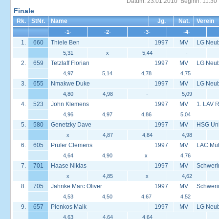
Datum: 23.01.2010 Beginn: 11:30
Finale
Rk.
StNr.
Name
Jg.
Nat.
Verein
-1-
-2-
-3-
-4-
1.
660
Thiele Ben
1997
MV
LG Neu
5,31
x
5,44
-
2.
659
Tetzlaff Florian
1997
MV
LG Neu
4,97
5,14
4,78
4,75
3.
655
Nmakwe Duke
1997
MV
LG Neu
4,80
4,98
-
5,09
4.
523
John Klemens
1997
MV
1. LAV 
4,96
4,97
4,86
5,04
5.
580
Genetzky Dave
1997
MV
HSG Univ
x
4,87
4,84
4,98
6.
605
Prüfer Clemens
1997
MV
LAC Müh
4,64
4,90
x
4,76
7.
701
Haase Niklas
1997
MV
Schweri
x
4,85
x
4,62
8.
705
Jahnke Marc Oliver
1997
MV
Schweri
4,53
4,50
4,67
4,52
9.
657
Pienkos Maik
1997
MV
LG Neu
4,63
4,64
4,64