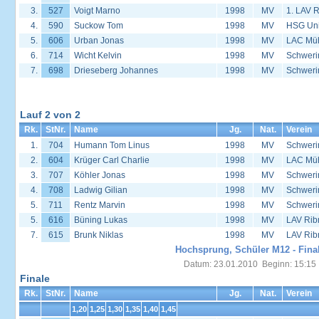
3.
527
Voigt Marno
1998
MV
1. LAV 
4.
590
Suckow Tom
1998
MV
HSG Univ
5.
606
Urban Jonas
1998
MV
LAC Müh
6.
714
Wicht Kelvin
1998
MV
Schweri
7.
698
Drieseberg Johannes
1998
MV
Schweri
Lauf 2 von 2
Rk.
StNr.
Name
Jg.
Nat.
Verein
1.
704
Humann Tom Linus
1998
MV
Schweri
2.
604
Krüger Carl Charlie
1998
MV
LAC Müh
3.
707
Köhler Jonas
1998
MV
Schweri
4.
708
Ladwig Gilian
1998
MV
Schweri
5.
711
Rentz Marvin
1998
MV
Schweri
5.
616
Büning Lukas
1998
MV
LAV Rib
7.
615
Brunk Niklas
1998
MV
LAV Rib
Hochsprung, Schüler M12 - Fina
Datum: 23.01.2010 Beginn: 15:15
Finale
Rk.
StNr.
Name
Jg.
Nat.
Verein
1,20
1,25
1,30
1,35
1,40
1,45