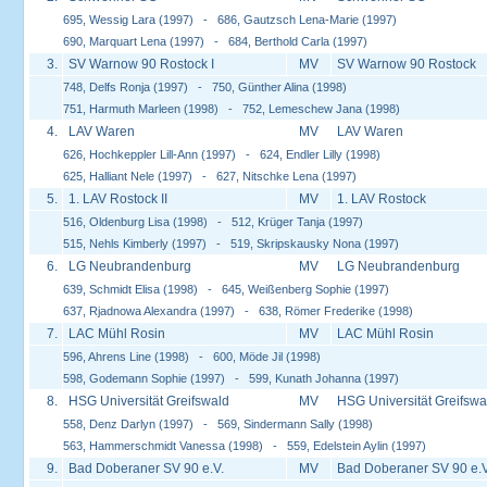
695, Wessig Lara (1997) - 686, Gautzsch Lena-Marie (1997)
690, Marquart Lena (1997) - 684, Berthold Carla (1997)
3.
SV Warnow 90 Rostock I
MV
SV Warnow 90 Rostock
748, Delfs Ronja (1997) - 750, Günther Alina (1998)
751, Harmuth Marleen (1998) - 752, Lemeschew Jana (1998)
4.
LAV Waren
MV
LAV Waren
626, Hochkeppler Lill-Ann (1997) - 624, Endler Lilly (1998)
625, Halliant Nele (1997) - 627, Nitschke Lena (1997)
5.
1. LAV Rostock II
MV
1. LAV Rostock
516, Oldenburg Lisa (1998) - 512, Krüger Tanja (1997)
515, Nehls Kimberly (1997) - 519, Skripskausky Nona (1997)
6.
LG Neubrandenburg
MV
LG Neubrandenburg
639, Schmidt Elisa (1998) - 645, Weißenberg Sophie (1997)
637, Rjadnowa Alexandra (1997) - 638, Römer Frederike (1998)
7.
LAC Mühl Rosin
MV
LAC Mühl Rosin
596, Ahrens Line (1998) - 600, Möde Jil (1998)
598, Godemann Sophie (1997) - 599, Kunath Johanna (1997)
8.
HSG Universität Greifswald
MV
HSG Universität Greifswa
558, Denz Darlyn (1997) - 569, Sindermann Sally (1998)
563, Hammerschmidt Vanessa (1998) - 559, Edelstein Aylin (1997)
9.
Bad Doberaner SV 90 e.V.
MV
Bad Doberaner SV 90 e.V