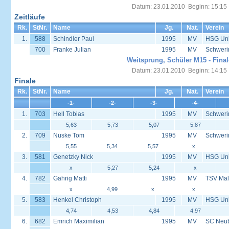
Datum: 23.01.2010 Beginn: 15:15
Zeitläufe
Rk.
StNr.
Name
Jg.
Nat.
Verein
1.
588
Schindler Paul
1995
MV
HSG Univ
700
Franke Julian
1995
MV
Schweri
Weitsprung, Schüler M15 - Final
Datum: 23.01.2010 Beginn: 14:15
Finale
Rk.
StNr.
Name
Jg.
Nat.
Verein
-1-
-2-
-3-
-4-
1.
703
Hell Tobias
1995
MV
Schweri
5,63
5,73
5,07
5,87
2.
709
Nuske Tom
1995
MV
Schweri
5,55
5,34
5,57
x
3.
581
Genetzky Nick
1995
MV
HSG Univ
x
5,27
5,24
x
4.
782
Gahrig Matti
1995
MV
TSV Mal
x
4,99
x
x
5.
583
Henkel Christoph
1995
MV
HSG Univ
4,74
4,53
4,84
4,97
6.
682
Emrich Maximilian
1995
MV
SC Neu