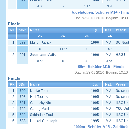
5.
577
Fibelkorn Sven
1996
MV
HSG Univ
4,30
x
4,17
3,78
Kugelstoßen, Schüler M14 - Fina
Datum: 23.01.2010 Beginn: 13:30
Finale
Rk.
StNr.
Name
Jg.
Nat.
Verein
-1-
-2-
-3-
-4-
1.
683
Müller Patrick
1996
MV
SC Neu
x
14,45
x
15,21
2.
591
Suermann Matts
1996
MV
HSG Univ
8,52
x
x
8,57
60m, Schüler M15 - Finale
Datum: 23.01.2010 Beginn: 13:10
Finale
Rk.
StNr.
Name
Jg.
Nat.
Verein
1.
709
Nuske Tom
1995
MV
Schweri
2.
703
Hell Tobias
1995
MV
Schweri
3.
581
Genetzky Nick
1995
MV
HSG Univ
4.
782
Gahrig Matti
1995
MV
TSV Mal
5.
588
Schindler Paul
1995
MV
HSG Univ
6.
583
Henkel Christoph
1995
MV
HSG Univ
1000m, Schüler M15 - Zeitläufe