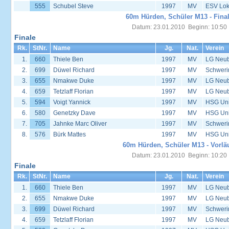
555
Schubel Steve
1997
MV
ESV Lok 
60m Hürden, Schüler M13 - Fina
Datum: 23.01.2010 Beginn: 10:50
Finale
Rk.
StNr.
Name
Jg.
Nat.
Verein
1.
660
Thiele Ben
1997
MV
LG Neu
2.
699
Düwel Richard
1997
MV
Schweri
3.
655
Nmakwe Duke
1997
MV
LG Neu
4.
659
Tetzlaff Florian
1997
MV
LG Neu
5.
594
Voigt Yannick
1997
MV
HSG Univ
6.
580
Genetzky Dave
1997
MV
HSG Univ
7.
705
Jahnke Marc Oliver
1997
MV
Schweri
8.
576
Bürk Mattes
1997
MV
HSG Univ
60m Hürden, Schüler M13 - Vorlä
Datum: 23.01.2010 Beginn: 10:20
Finale
Rk.
StNr.
Name
Jg.
Nat.
Verein
1.
660
Thiele Ben
1997
MV
LG Neu
2.
655
Nmakwe Duke
1997
MV
LG Neu
3.
699
Düwel Richard
1997
MV
Schweri
4.
659
Tetzlaff Florian
1997
MV
LG Neu