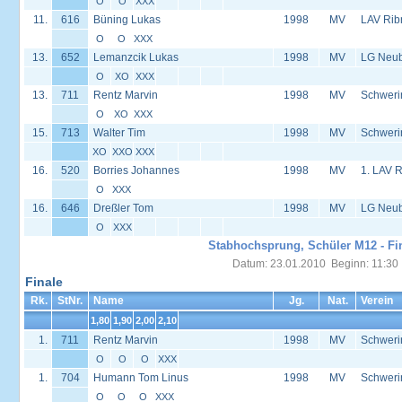
O
O
XXX
11.
616
Büning Lukas
1998
MV
LAV Rib
O
O
XXX
13.
652
Lemanzcik Lukas
1998
MV
LG Neu
O
XO
XXX
13.
711
Rentz Marvin
1998
MV
Schweri
O
XO
XXX
15.
713
Walter Tim
1998
MV
Schweri
XO
XXO
XXX
16.
520
Borries Johannes
1998
MV
1. LAV 
O
XXX
16.
646
Dreßler Tom
1998
MV
LG Neu
O
XXX
Stabhochsprung, Schüler M12 - Fi
Datum: 23.01.2010 Beginn: 11:30
Finale
Rk.
StNr.
Name
Jg.
Nat.
Verein
1,80
1,90
2,00
2,10
1.
711
Rentz Marvin
1998
MV
Schweri
O
O
O
XXX
1.
704
Humann Tom Linus
1998
MV
Schweri
O
O
O
XXX