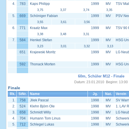
4.
783
Kaps Philipp
1999
MV
TSV Mal
3,75
3,37
3,74
3,35
5.
669
Schöniger Fabian
1999
MV
PSV Neus
3,55
3,61
3,56
6.
771
Kraatz Max
1999
MV
TSV 90 
3,38
3,48
3,31
7.
584
Henkel Stefan
1999
MV
HSG Univ
3,23
3,01
3,32
3,13
651
Krajewski Moritz
1999
MV
LG Neu
592
Thonack Morten
1999
MV
HSG Univ
60m, Schüler M12 - Finale
Datum: 23.01.2010 Beginn: 13:00
Finale
Rk.
StNr.
Name
Jg.
Nat.
Verein
1.
758
Jilek Pascal
1998
MV
SV Warn
2.
524
Klehn Björn Ole
1998
MV
1. LAV 
3.
658
Schmidt Willy
1998
MV
LG Neu
4.
704
Humann Tom Linus
1998
MV
Schweri
5.
712
Schlegel Lukas
1998
MV
Schweri