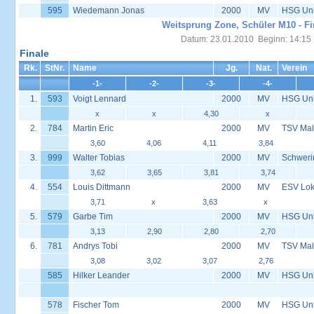
595
Wiedemann Jonas
2000
MV
HSG Univ
Weitsprung Zone, Schüler M10 - Fi
Datum: 23.01.2010 Beginn: 14:15
Finale
Rk.
StNr.
Name
Jg.
Nat.
Verein
-1-
-2-
-3-
-4-
1.
593
Voigt Lennard
2000
MV
HSG Univ
x
x
4,30
x
2.
784
Martin Eric
2000
MV
TSV Mal
3,60
4,06
4,11
3,84
3.
999
Walter Tobias
2000
MV
Schweri
3,62
3,65
3,81
3,74
4.
554
Louis Dittmann
2000
MV
ESV Lok 
3,71
x
3,63
x
5.
579
Garbe Tim
2000
MV
HSG Univ
3,13
2,90
2,80
2,70
6.
781
Andrys Tobi
2000
MV
TSV Mal
3,08
3,02
3,07
2,76
585
Hilker Leander
2000
MV
HSG Univ
578
Fischer Tom
2000
MV
HSG Univ