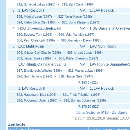
712, Schlegel Lukas (1998) - 715, Zahl Calvin (1997)
3.
1. LAV Rostock I
MV
1. LAV Rostock
525, Möckel Leon (1997) - 527, Voigt Marno (1998)
524, Klehn Björn Ole (1998) - 523, John Klemens (1997)
4.
HSG Universität Greifswald
MV
HSG Universität Greifswa
590, Suckow Tom (1998) - 594, Voigt Yannick (1997)
586, Peth Christoph (1999) - 580, Genetzky Dave (1997)
5.
LAC Mühl Rosin
MV
LAC Mühl Rosin
604, Krüger Carl Charlie (1998) - 606, Urban Jonas (1998)
603, Heuer Sönke (1997) - 605, Prüfer Clemens (1997)
LAV Ribnitz-Damgarten/Sanitz
MV
LAV Ribnitz-Damgarten/S
617, Engelbrecht Wihelm (1998) - 621, Wahls Lukas (1998)
620, Saß Henning (1998) - 618, Haase Niels (1997)
R 163.5 (621)
1. LAV Rostock II
MV
1. LAV Rostock
522, Hagemann Max (1998) - 521, Frick Friedrich (1998)
526, Pockrandt Julien (1998) - 520, Borries Johannes (1998)
R 170.14 (522)
50m, Schüler M10 - Zeitläufe
Datum: 23.01.2010 Beginn: 13:30
Zeitläufe