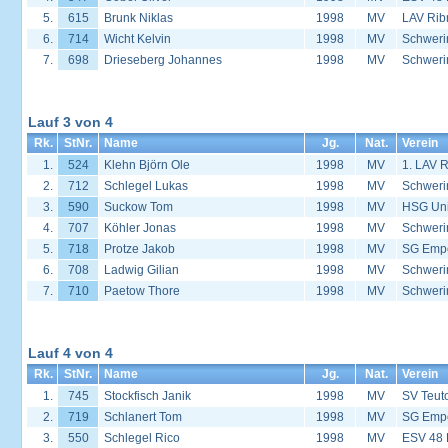
5.
615
Brunk Niklas
1998
MV
LAV Rib
6.
714
Wicht Kelvin
1998
MV
Schweri
7.
698
Drieseberg Johannes
1998
MV
Schweri
Lauf 3 von 4
Rk.
StNr.
Name
Jg.
Nat.
Verein
1.
524
Klehn Björn Ole
1998
MV
1. LAV 
2.
712
Schlegel Lukas
1998
MV
Schweri
3.
590
Suckow Tom
1998
MV
HSG Univ
4.
707
Köhler Jonas
1998
MV
Schweri
5.
718
Protze Jakob
1998
MV
SG Empo
6.
708
Ladwig Gilian
1998
MV
Schweri
7.
710
Paetow Thore
1998
MV
Schweri
Lauf 4 von 4
Rk.
StNr.
Name
Jg.
Nat.
Verein
1.
745
Stockfisch Janik
1998
MV
SV Teut
2.
719
Schlanert Tom
1998
MV
SG Empo
3.
550
Schlegel Rico
1998
MV
ESV 48