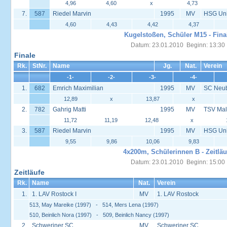
4,96
4,60
x
4,73
7.
587
Riedel Marvin
1995
MV
HSG Univ
4,60
4,43
4,42
4,37
Kugelstoßen, Schüler M15 - Fina
Datum: 23.01.2010 Beginn: 13:30
Finale
Rk.
StNr.
Name
Jg.
Nat.
Verein
-1-
-2-
-3-
-4-
1.
682
Emrich Maximilian
1995
MV
SC Neu
12,89
x
13,87
x
2.
782
Gahrig Matti
1995
MV
TSV Mal
11,72
11,19
12,48
x
3.
587
Riedel Marvin
1995
MV
HSG Univ
9,55
9,86
10,06
9,83
4x200m, Schülerinnen B - Zeitläu
Datum: 23.01.2010 Beginn: 15:00
Zeitläufe
Rk.
Name
Nat.
Verein
1.
1. LAV Rostock I
MV
1. LAV Rostock
513, May Mareike (1997) - 514, Mers Lena (1997)
510, Beinlich Nora (1997) - 509, Beinlich Nancy (1997)
2.
Schweriner SC
MV
Schweriner SC