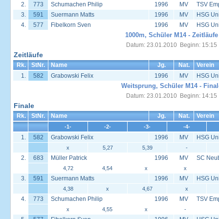
2.
773
Schumachen Philip
1996
MV
TSV Emp
3.
591
Suermann Matts
1996
MV
HSG Univ
4.
577
Fibelkorn Sven
1996
MV
HSG Univ
1000m, Schüler M14 - Zeitläufe
Datum: 23.01.2010 Beginn: 15:15
Zeitläufe
Rk.
StNr.
Name
Jg.
Nat.
Verein
1.
582
Grabowski Felix
1996
MV
HSG Univ
Weitsprung, Schüler M14 - Final
Datum: 23.01.2010 Beginn: 14:15
Finale
Rk.
StNr.
Name
Jg.
Nat.
Verein
-1-
-2-
-3-
-4-
1.
582
Grabowski Felix
1996
MV
HSG Univ
x
5,27
5,39
-
2.
683
Müller Patrick
1996
MV
SC Neu
4,72
4,54
x
x
3.
591
Suermann Matts
1996
MV
HSG Univ
4,38
x
4,67
x
4.
773
Schumachen Philip
1996
MV
TSV Emp
x
4,55
x
-