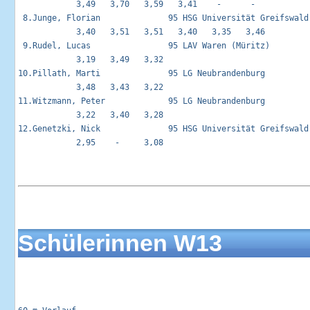
            3,49   3,70   3,59   3,41    -      -   

 8.Junge, Florian              95 HSG Universität Greifswald 
            3,40   3,51   3,51   3,40   3,35   3,46 

 9.Rudel, Lucas                95 LAV Waren (Müritz)         
            3,19   3,49   3,32                      

10.Pillath, Marti              95 LG Neubrandenburg          
            3,48   3,43   3,22                      

11.Witzmann, Peter             95 LG Neubrandenburg          
            3,22   3,40   3,28                      

12.Genetzki, Nick              95 HSG Universität Greifswald 
            2,95    -     3,08                      

Schülerinnen W13