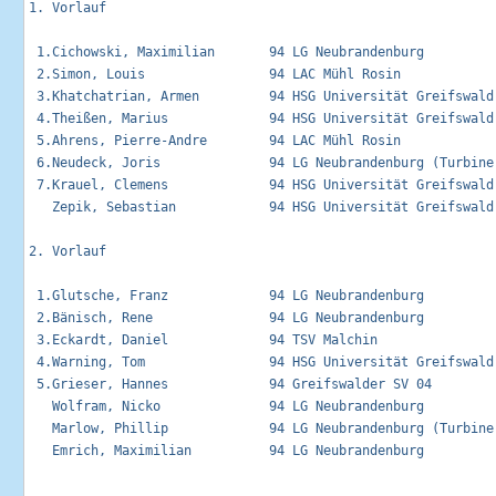
1. Vorlauf                     

 1.Cichowski, Maximilian       94 LG Neubrandenburg         
 2.Simon, Louis                94 LAC Mühl Rosin            
 3.Khatchatrian, Armen         94 HSG Universität Greifswald
 4.Theißen, Marius             94 HSG Universität Greifswald
 5.Ahrens, Pierre-Andre        94 LAC Mühl Rosin            
 6.Neudeck, Joris              94 LG Neubrandenburg (Turbine)
 7.Krauel, Clemens             94 HSG Universität Greifswald 
   Zepik, Sebastian            94 HSG Universität Greifswald 
2. Vorlauf                     

 1.Glutsche, Franz             94 LG Neubrandenburg         
 2.Bänisch, Rene               94 LG Neubrandenburg         
 3.Eckardt, Daniel             94 TSV Malchin               
 4.Warning, Tom                94 HSG Universität Greifswald 
 5.Grieser, Hannes             94 Greifswalder SV 04         
   Wolfram, Nicko              94 LG Neubrandenburg          
   Marlow, Phillip             94 LG Neubrandenburg (Turbine)
   Emrich, Maximilian          94 LG Neubrandenburg          