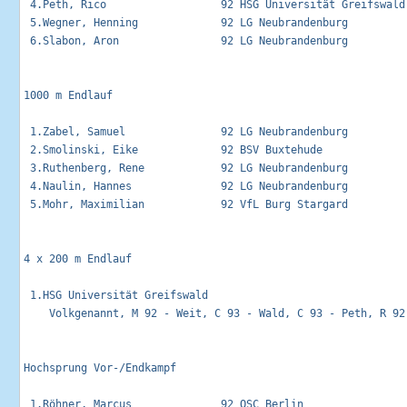
 4.Peth, Rico                  92 HSG Universität Greifswald 
 5.Wegner, Henning             92 LG Neubrandenburg          
 6.Slabon, Aron                92 LG Neubrandenburg          
1000 m Endlauf                                               
 1.Zabel, Samuel               92 LG Neubrandenburg          
 2.Smolinski, Eike             92 BSV Buxtehude              
 3.Ruthenberg, Rene            92 LG Neubrandenburg          
 4.Naulin, Hannes              92 LG Neubrandenburg          
 5.Mohr, Maximilian            92 VfL Burg Stargard          
4 x 200 m Endlauf                                            
 1.HSG Universität Greifswald                                
    Volkgenannt, M 92 - Weit, C 93 - Wald, C 93 - Peth, R 92

Hochsprung Vor-/Endkampf                                     
 1.Röhner, Marcus              92 OSC Berlin                 