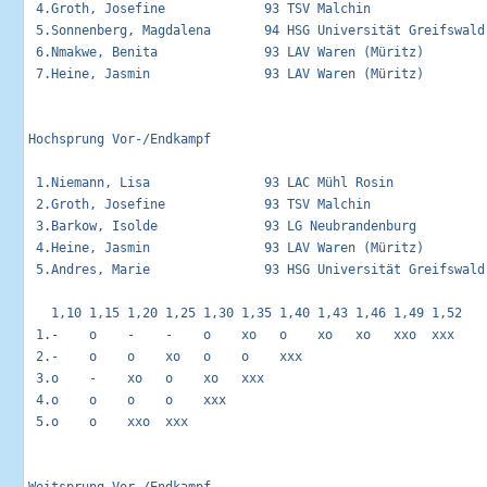
 4.Groth, Josefine             93 TSV Malchin                
 5.Sonnenberg, Magdalena       94 HSG Universität Greifswald 
 6.Nmakwe, Benita              93 LAV Waren (Müritz)         
 7.Heine, Jasmin               93 LAV Waren (Müritz)         
Hochsprung Vor-/Endkampf                                     
 1.Niemann, Lisa               93 LAC Mühl Rosin             
 2.Groth, Josefine             93 TSV Malchin                
 3.Barkow, Isolde              93 LG Neubrandenburg          
 4.Heine, Jasmin               93 LAV Waren (Müritz)         
 5.Andres, Marie               93 HSG Universität Greifswald 
   1,10 1,15 1,20 1,25 1,30 1,35 1,40 1,43 1,46 1,49 1,52 

 1.-    o    -    -    o    xo   o    xo   xo   xxo  xxx  

 2.-    o    o    xo   o    o    xxx                      

 3.o    -    xo   o    xo   xxx                           

 4.o    o    o    o    xxx                                

 5.o    o    xxo  xxx                                     
