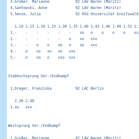
 3.Großer, Marianne            92 LAV Waren (Müritz)         
 4.Santowski, Anne             92 LAV Waren (Müritz)         
 5.Senze, Julia                92 HSG Universität Greifswald 
   1,10 1,15 1,20 1,25 1,30 1,35 1,40 1,43 1,46 1,49 1,52 1,5
 1.-    -    -    -    -    -    xo   o    o    o    o    xxx
 2.-    -    -    -    -    o    xo   xxx                    
 3.-    -    o    o    xo   o    xo   xxx                    
 4.-    o    xo   xo   xo   xxx                              
 5.-    o    xo   o    xxo  xxx                              
Stabhochsprung Vor-/Endkampf                                 
 1.Dreger, Franziska           92 LAC Berlin                 
   2,30 2,40 

 1.xo   xxx  

Weitsprung Vor-/Endkampf                                     
 1.Großer, Marianne            92 LAV Waren (Müritz)         