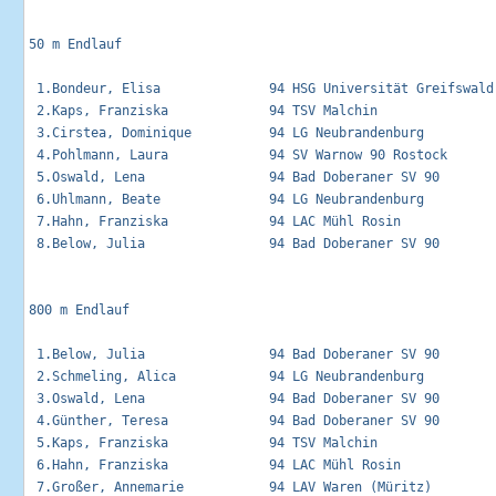
50 m Endlauf                                                 
 1.Bondeur, Elisa              94 HSG Universität Greifswald 
 2.Kaps, Franziska             94 TSV Malchin                
 3.Cirstea, Dominique          94 LG Neubrandenburg          
 4.Pohlmann, Laura             94 SV Warnow 90 Rostock       
 5.Oswald, Lena                94 Bad Doberaner SV 90        
 6.Uhlmann, Beate              94 LG Neubrandenburg          
 7.Hahn, Franziska             94 LAC Mühl Rosin             
 8.Below, Julia                94 Bad Doberaner SV 90        
800 m Endlauf                                                
 1.Below, Julia                94 Bad Doberaner SV 90        
 2.Schmeling, Alica            94 LG Neubrandenburg          
 3.Oswald, Lena                94 Bad Doberaner SV 90        
 4.Günther, Teresa             94 Bad Doberaner SV 90        
 5.Kaps, Franziska             94 TSV Malchin                
 6.Hahn, Franziska             94 LAC Mühl Rosin             
 7.Großer, Annemarie           94 LAV Waren (Müritz)         