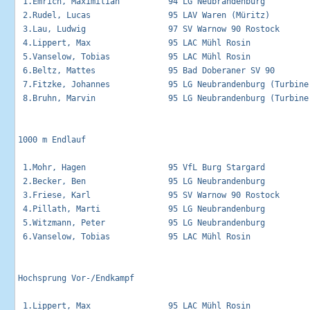
 1.Emrich, Maximilian          94 LG Neubrandenburg          
 2.Rudel, Lucas                95 LAV Waren (Müritz)         
 3.Lau, Ludwig                 97 SV Warnow 90 Rostock       
 4.Lippert, Max                95 LAC Mühl Rosin             
 5.Vanselow, Tobias            95 LAC Mühl Rosin             
 6.Beltz, Mattes               95 Bad Doberaner SV 90        
 7.Fitzke, Johannes            95 LG Neubrandenburg (Turbine)
 8.Bruhn, Marvin               95 LG Neubrandenburg (Turbine)
1000 m Endlauf                                               
 1.Mohr, Hagen                 95 VfL Burg Stargard          
 2.Becker, Ben                 95 LG Neubrandenburg          
 3.Friese, Karl                95 SV Warnow 90 Rostock       
 4.Pillath, Marti              95 LG Neubrandenburg          
 5.Witzmann, Peter             95 LG Neubrandenburg          
 6.Vanselow, Tobias            95 LAC Mühl Rosin             
Hochsprung Vor-/Endkampf                                     
 1.Lippert, Max                95 LAC Mühl Rosin             