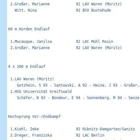
 2.Großer, Marianne            92 LAV Waren (Müritz)        
   Witt, Nina                  92 BSV Buxtehude              
60 m Hürden Endlauf                                          
 1.Mucauque, Janilsa           92 LAC Mühl Rosin             
 2.Großer, Marianne            92 LAV Waren (Müritz)         
4 x 200 m Endlauf                                            
 1.LAV Waren (Müritz)                                        
    Gotzhein, S 93 - Santowski, A 92 - Heine, J 93 - Großer, 
 2.HSG Universität Greifswald                                
    Schäfer, N 93 - Bondeur, E 94 - Sonnenberg, M 94 - Senze,
Hochsprung Vor-/Endkampf                                     
 1.Kiehl, Imke                 92 Ribnitz-Damgarten/Sanitz   
 2.Dreger, Franziska           92 LAC Berlin                 