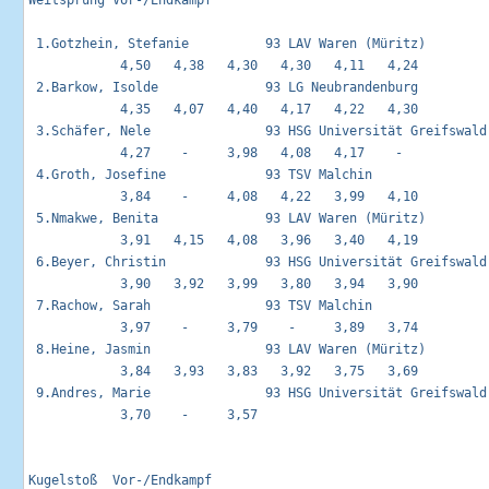
Weitsprung Vor-/Endkampf                                     
 1.Gotzhein, Stefanie          93 LAV Waren (Müritz)         
            4,50   4,38   4,30   4,30   4,11   4,24 

 2.Barkow, Isolde              93 LG Neubrandenburg          
            4,35   4,07   4,40   4,17   4,22   4,30 

 3.Schäfer, Nele               93 HSG Universität Greifswald 
            4,27    -     3,98   4,08   4,17    -   

 4.Groth, Josefine             93 TSV Malchin                
            3,84    -     4,08   4,22   3,99   4,10 

 5.Nmakwe, Benita              93 LAV Waren (Müritz)         
            3,91   4,15   4,08   3,96   3,40   4,19 

 6.Beyer, Christin             93 HSG Universität Greifswald 
            3,90   3,92   3,99   3,80   3,94   3,90 

 7.Rachow, Sarah               93 TSV Malchin                
            3,97    -     3,79    -     3,89   3,74 

 8.Heine, Jasmin               93 LAV Waren (Müritz)         
            3,84   3,93   3,83   3,92   3,75   3,69 

 9.Andres, Marie               93 HSG Universität Greifswald 
            3,70    -     3,57                      

Kugelstoß  Vor-/Endkampf                                     