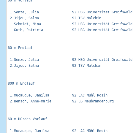
60 m Vorlauf                                                 
 1.Senze, Julia                92 HSG Universität Greifswald
 2.Jijou, Salma                92 TSV Malchin               
   Schmidt, Nina               92 HSG Universität Greifswald 
   Guth, Patricia              92 HSG Universität Greifswald 
60 m Endlauf                                                 
 1.Senze, Julia                92 HSG Universität Greifswald 
 2.Jijou, Salma                92 TSV Malchin                
800 m Endlauf                                                
 1.Mucauque, Janilsa           92 LAC Mühl Rosin             
 2.Hensch, Anne-Marie          92 LG Neubrandenburg          
60 m Hürden Vorlauf                                          
 1.Mucauque, Janilsa           92 LAC Mühl Rosin            