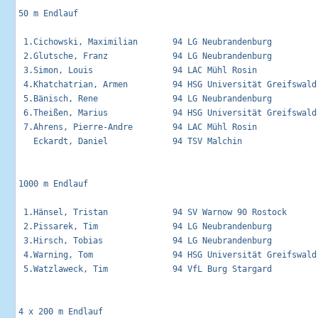
50 m Endlauf                                                 
 1.Cichowski, Maximilian       94 LG Neubrandenburg          
 2.Glutsche, Franz             94 LG Neubrandenburg          
 3.Simon, Louis                94 LAC Mühl Rosin             
 4.Khatchatrian, Armen         94 HSG Universität Greifswald 
 5.Bänisch, Rene               94 LG Neubrandenburg          
 6.Theißen, Marius             94 HSG Universität Greifswald 
 7.Ahrens, Pierre-Andre        94 LAC Mühl Rosin             
   Eckardt, Daniel             94 TSV Malchin                
1000 m Endlauf                                               
 1.Hänsel, Tristan             94 SV Warnow 90 Rostock       
 2.Pissarek, Tim               94 LG Neubrandenburg          
 3.Hirsch, Tobias              94 LG Neubrandenburg          
 4.Warning, Tom                94 HSG Universität Greifswald 
 5.Watzlaweck, Tim             94 VfL Burg Stargard          
4 x 200 m Endlauf                                            