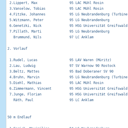
 2.Lippert, Max                95 LAC Mühl Rosin            
 3.Vanselow, Tobias            95 LAC Mühl Rosin            
 4.Fitzke, Johannes            95 LG Neubrandenburg (Turbine
 5.Witzmann, Peter             95 LG Neubrandenburg          
 6.Genetzki, Nick              95 HSG Universität Greifswald 
 7.Pillath, Marti              95 LG Neubrandenburg          
   Brummund, Nils              97 LC Anklam                  
2. Vorlauf                     

 1.Rudel, Lucas                95 LAV Waren (Müritz)        
 2.Lau, Ludwig                 97 SV Warnow 90 Rostock      
 3.Beltz, Mattes               95 Bad Doberaner SV 90       
 4.Bruhn, Marvin               95 LG Neubrandenburg (Turbine
 5.Diehl, Mathias              95 LAC Mühl Rosin             
 6.Zimmermann, Vincent         95 HSG Universität Greifswald 
 7.Junge, Florian              95 HSG Universität Greifswald 
   Räth, Paul                  95 LC Anklam                  
50 m Endlauf                                                 