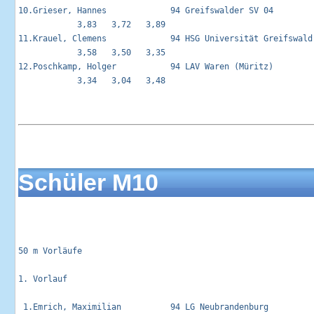
10.Grieser, Hannes             94 Greifswalder SV 04         
            3,83   3,72   3,89                      

11.Krauel, Clemens             94 HSG Universität Greifswald 
            3,58   3,50   3,35                      

12.Poschkamp, Holger           94 LAV Waren (Müritz)         
            3,34   3,04   3,48                      

Schüler M10
50 m Vorläufe                                                
1. Vorlauf                     

 1.Emrich, Maximilian          94 LG Neubrandenburg         