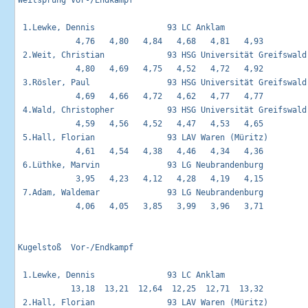
Weitsprung Vor-/Endkampf                                     
 1.Lewke, Dennis               93 LC Anklam                  
            4,76   4,80   4,84   4,68   4,81   4,93 

 2.Weit, Christian             93 HSG Universität Greifswald 
            4,80   4,69   4,75   4,52   4,72   4,92 

 3.Rösler, Paul                93 HSG Universität Greifswald 
            4,69   4,66   4,72   4,62   4,77   4,77 

 4.Wald, Christopher           93 HSG Universität Greifswald 
            4,59   4,56   4,52   4,47   4,53   4,65 

 5.Hall, Florian               93 LAV Waren (Müritz)         
            4,61   4,54   4,38   4,46   4,34   4,36 

 6.Lüthke, Marvin              93 LG Neubrandenburg          
            3,95   4,23   4,12   4,28   4,19   4,15 

 7.Adam, Waldemar              93 LG Neubrandenburg          
            4,06   4,05   3,85   3,99   3,96   3,71 

Kugelstoß  Vor-/Endkampf                                     
 1.Lewke, Dennis               93 LC Anklam                  
           13,18  13,21  12,64  12,25  12,71  13,32 

 2.Hall, Florian               93 LAV Waren (Müritz)         