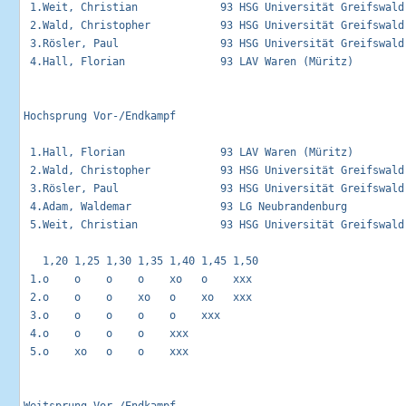
 1.Weit, Christian             93 HSG Universität Greifswald 
 2.Wald, Christopher           93 HSG Universität Greifswald 
 3.Rösler, Paul                93 HSG Universität Greifswald 
 4.Hall, Florian               93 LAV Waren (Müritz)         
Hochsprung Vor-/Endkampf                                     
 1.Hall, Florian               93 LAV Waren (Müritz)         
 2.Wald, Christopher           93 HSG Universität Greifswald 
 3.Rösler, Paul                93 HSG Universität Greifswald 
 4.Adam, Waldemar              93 LG Neubrandenburg          
 5.Weit, Christian             93 HSG Universität Greifswald 
   1,20 1,25 1,30 1,35 1,40 1,45 1,50 

 1.o    o    o    o    xo   o    xxx  

 2.o    o    o    xo   o    xo   xxx  

 3.o    o    o    o    o    xxx       

 4.o    o    o    o    xxx            

 5.o    xo   o    o    xxx            
