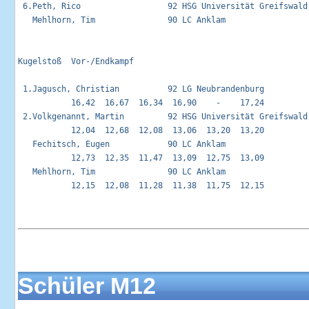
 6.Peth, Rico                  92 HSG Universität Greifswald 
   Mehlhorn, Tim               90 LC Anklam                 
Kugelstoß  Vor-/Endkampf                                     
 1.Jagusch, Christian          92 LG Neubrandenburg          
           16,42  16,67  16,34  16,90    -    17,24 

 2.Volkgenannt, Martin         92 HSG Universität Greifswald 
           12,04  12,68  12,08  13,06  13,20  13,20 

   Fechitsch, Eugen            90 LC Anklam                  
           12,73  12,35  11,47  13,09  12,75  13,09 

   Mehlhorn, Tim               90 LC Anklam                  
           12,15  12,08  11,28  11,38  11,75  12,15 

Schüler M12