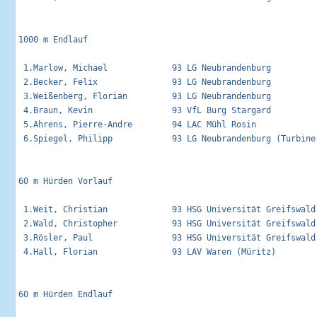
1000 m Endlauf                                               
 1.Marlow, Michael             93 LG Neubrandenburg          
 2.Becker, Felix               93 LG Neubrandenburg          
 3.Weißenberg, Florian         93 LG Neubrandenburg          
 4.Braun, Kevin                93 VfL Burg Stargard          
 5.Ahrens, Pierre-Andre        94 LAC Mühl Rosin             
 6.Spiegel, Philipp            93 LG Neubrandenburg (Turbine)
60 m Hürden Vorlauf                                          
 1.Weit, Christian             93 HSG Universität Greifswald
 2.Wald, Christopher           93 HSG Universität Greifswald
 3.Rösler, Paul                93 HSG Universität Greifswald
 4.Hall, Florian               93 LAV Waren (Müritz)        
60 m Hürden Endlauf                                          