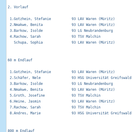
2. Vorlauf                     

 1.Gotzhein, Stefanie          93 LAV Waren (Müritz)        
 2.Nmakwe, Benita              93 LAV Waren (Müritz)        
 3.Barkow, Isolde              93 LG Neubrandenburg         
 4.Rachow, Sarah               93 TSV Malchin               
   Schupa, Sophia              93 LAV Waren (Müritz)         
60 m Endlauf                                                 
 1.Gotzhein, Stefanie          93 LAV Waren (Müritz)         
 2.Schäfer, Nele               93 HSG Universität Greifswald 
 3.Barkow, Isolde              93 LG Neubrandenburg          
 4.Nmakwe, Benita              93 LAV Waren (Müritz)         
 5.Groth, Josefine             93 TSV Malchin                
 6.Heine, Jasmin               93 LAV Waren (Müritz)         
 7.Rachow, Sarah               93 TSV Malchin                
 8.Andres, Marie               93 HSG Universität Greifswald 
800 m Endlauf                                                