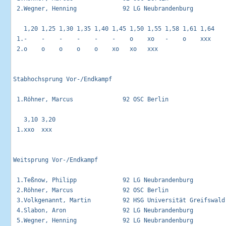
 2.Wegner, Henning             92 LG Neubrandenburg          
   1,20 1,25 1,30 1,35 1,40 1,45 1,50 1,55 1,58 1,61 1,64 

 1.-    -    -    -    -    -    o    xo   -    o    xxx  

 2.o    o    o    o    o    xo   xo   xxx                 

Stabhochsprung Vor-/Endkampf                                 
 1.Röhner, Marcus              92 OSC Berlin                 
   3,10 3,20 

 1.xxo  xxx  

Weitsprung Vor-/Endkampf                                     
 1.Teßnow, Philipp             92 LG Neubrandenburg          
 2.Röhner, Marcus              92 OSC Berlin                 
 3.Volkgenannt, Martin         92 HSG Universität Greifswald 
 4.Slabon, Aron                92 LG Neubrandenburg          
 5.Wegner, Henning             92 LG Neubrandenburg          