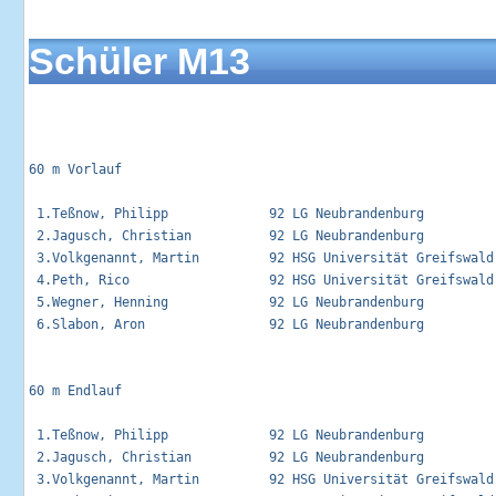
Schüler M13
60 m Vorlauf                                                 
 1.Teßnow, Philipp             92 LG Neubrandenburg         
 2.Jagusch, Christian          92 LG Neubrandenburg         
 3.Volkgenannt, Martin         92 HSG Universität Greifswald
 4.Peth, Rico                  92 HSG Universität Greifswald
 5.Wegner, Henning             92 LG Neubrandenburg         
 6.Slabon, Aron                92 LG Neubrandenburg         
60 m Endlauf                                                 
 1.Teßnow, Philipp             92 LG Neubrandenburg          
 2.Jagusch, Christian          92 LG Neubrandenburg          
 3.Volkgenannt, Martin         92 HSG Universität Greifswald 