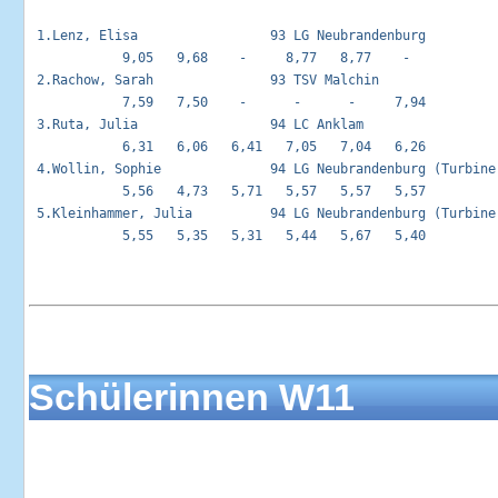
 1.Lenz, Elisa                 93 LG Neubrandenburg          
            9,05   9,68    -     8,77   8,77    -   

 2.Rachow, Sarah               93 TSV Malchin                
            7,59   7,50    -      -      -     7,94 

 3.Ruta, Julia                 94 LC Anklam                  
            6,31   6,06   6,41   7,05   7,04   6,26 

 4.Wollin, Sophie              94 LG Neubrandenburg (Turbine)
            5,56   4,73   5,71   5,57   5,57   5,57 

 5.Kleinhammer, Julia          94 LG Neubrandenburg (Turbine)
            5,55   5,35   5,31   5,44   5,67   5,40 

Schülerinnen W11