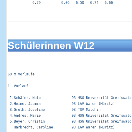
            6,79    -     6,06   6,58   6,74   6,66 

Schülerinnen W12
60 m Vorläufe                                                
1. Vorlauf                     

 1.Schäfer, Nele               93 HSG Universität Greifswald
 2.Heine, Jasmin               93 LAV Waren (Müritz)        
 3.Groth, Josefine             93 TSV Malchin               
 4.Andres, Marie               93 HSG Universität Greifswald
 5.Beyer, Christin             93 HSG Universität Greifswald 
   Harbrecht, Caroline         93 LAV Waren (Müritz)         