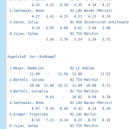
            4,25   4,31   4,38   4,35   4,34   4,37 

 2.Santowski, Anne             92 LAV Waren (Müritz)         
            4,27   3,41   4,23   4,11   4,21   4,19 

 3.Senze, Julia                92 HSG Universität Greifswald 
            4,14   4,01   4,08   4,02   3,84   3,98 

 4.Jijou, Salma                92 TSV Malchin                
             -     3,59   3,70   3,54   3,59   3,75 

Kugelstoß  Vor-/Endkampf                                     
 1.Meyer, Madeline             92 LC Anklam                  
           11,69    -    11,56  11,88    -    11,52 

 2.Bartels, Carina             92 TSV Malchin                
           10,46  11,04  10,21  11,09  10,88   9,71 

 3.Bartels, Cornelia           92 TSV Malchin                
             -     9,63    -    10,02   9,99   9,78 

 4.Santowski, Anne             92 LAV Waren (Müritz)         
            8,87   9,10   8,44   8,42   8,14   8,20 

 5.Dreger, Franziska           92 LAC Berlin                 
            8,53   7,21   8,14   8,25   8,55   8,10 

 6.Jijou, Salma                92 TSV Malchin                