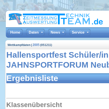
Home
Daten
News
Service
2005
Wettkampfdaten |
(051211)
Hallensportfest Schüler/i
JAHNSPORTFORUM Neubra
Ergebnisliste
Klassenübersicht