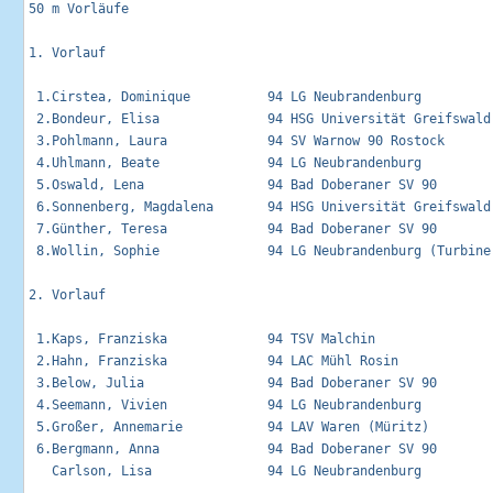
50 m Vorläufe                                                
1. Vorlauf                     

 1.Cirstea, Dominique          94 LG Neubrandenburg         
 2.Bondeur, Elisa              94 HSG Universität Greifswald
 3.Pohlmann, Laura             94 SV Warnow 90 Rostock      
 4.Uhlmann, Beate              94 LG Neubrandenburg         
 5.Oswald, Lena                94 Bad Doberaner SV 90       
 6.Sonnenberg, Magdalena       94 HSG Universität Greifswald 
 7.Günther, Teresa             94 Bad Doberaner SV 90        
 8.Wollin, Sophie              94 LG Neubrandenburg (Turbine)
2. Vorlauf                     

 1.Kaps, Franziska             94 TSV Malchin               
 2.Hahn, Franziska             94 LAC Mühl Rosin            
 3.Below, Julia                94 Bad Doberaner SV 90       
 4.Seemann, Vivien             94 LG Neubrandenburg          
 5.Großer, Annemarie           94 LAV Waren (Müritz)         
 6.Bergmann, Anna              94 Bad Doberaner SV 90        
   Carlson, Lisa               94 LG Neubrandenburg          