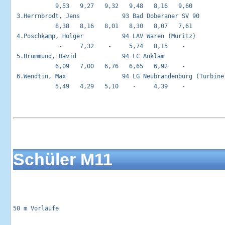
            9,53   9,27   9,32   9,48   8,16   9,60 

 3.Herrnbrodt, Jens            93 Bad Doberaner SV 90        
            8,38   8,16   8,01   8,30   8,07   7,61 

 4.Poschkamp, Holger           94 LAV Waren (Müritz)         
             -     7,32    -     5,74   8,15    -   

 5.Brummund, David             94 LC Anklam                  
            6,09   7,00   6,76   6,65   6,92    -   

 6.Wendtin, Max                94 LG Neubrandenburg (Turbine)
            5,49   4,29   5,10    -     4,39    -   

Schüler M11
50 m Vorläufe                                                