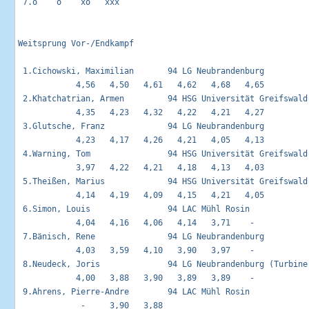
 7.o    o    xo   xxx                                        
Weitsprung Vor-/Endkampf                                     
 1.Cichowski, Maximilian       94 LG Neubrandenburg          
            4,56   4,50   4,61   4,62   4,68   4,65 

 2.Khatchatrian, Armen         94 HSG Universität Greifswald 
            4,35   4,23   4,32   4,22   4,21   4,27 

 3.Glutsche, Franz             94 LG Neubrandenburg          
            4,23   4,17   4,26   4,21   4,05   4,13 

 4.Warning, Tom                94 HSG Universität Greifswald 
            3,97   4,22   4,21   4,18   4,13   4,03 

 5.Theißen, Marius             94 HSG Universität Greifswald 
            4,14   4,19   4,09   4,15   4,21   4,05 

 6.Simon, Louis                94 LAC Mühl Rosin             
            4,04   4,16   4,06   4,14   3,71    -   

 7.Bänisch, Rene               94 LG Neubrandenburg          
            4,03   3,59   4,10   3,90   3,97    -   

 8.Neudeck, Joris              94 LG Neubrandenburg (Turbine)
            4,00   3,88   3,90   3,89   3,89    -   

 9.Ahrens, Pierre-Andre        94 LAC Mühl Rosin             
             -     3,90   3,88                      
