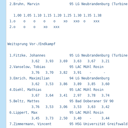
 2.Bruhn, Marvin               95 LG Neubrandenburg (Turbine)
   1,00 1,05 1,10 1,15 1,20 1,25 1,30 1,35 1,38 

 1.o    o    o    o    o    xo   xxo  o    xxx  

 2.o    o    o    xo   xxx                      

Weitsprung Vor-/Endkampf                                     
 1.Fitzke, Johannes            95 LG Neubrandenburg (Turbine)
            3,62   3,93   3,69   3,63   3,67   3,21 

 2.Vanselow, Tobias            95 LAC Mühl Rosin             
            3,76   3,70   3,82   3,91    -      -   

 3.Emrich, Maximilian          94 LG Neubrandenburg          
            3,62   3,53   3,86   3,89   3,85   3,60 

 4.Diehl, Mathias              95 LAC Mühl Rosin             
            3,67   3,64   3,41   2,97   3,78   3,74 

 5.Beltz, Mattes               95 Bad Doberaner SV 90        
            3,76   3,53   3,06   3,53   3,63   3,42 

 6.Lippert, Max                95 LAC Mühl Rosin             
            3,45   3,73   2,50   3,40    -     3,44 

 7.Zimmermann, Vincent         95 HSG Universität Greifswald 