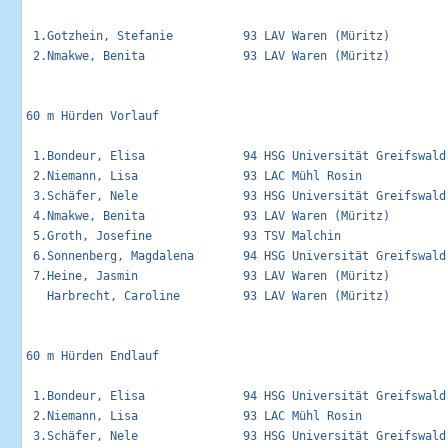
 1.Gotzhein, Stefanie          93 LAV Waren (Müritz)         
 2.Nmakwe, Benita              93 LAV Waren (Müritz)         
60 m Hürden Vorlauf                                          
 1.Bondeur, Elisa              94 HSG Universität Greifswald
 2.Niemann, Lisa               93 LAC Mühl Rosin            
 3.Schäfer, Nele               93 HSG Universität Greifswald
 4.Nmakwe, Benita              93 LAV Waren (Müritz)        
 5.Groth, Josefine             93 TSV Malchin               
 6.Sonnenberg, Magdalena       94 HSG Universität Greifswald
 7.Heine, Jasmin               93 LAV Waren (Müritz)        
   Harbrecht, Caroline         93 LAV Waren (Müritz)         
60 m Hürden Endlauf                                          
 1.Bondeur, Elisa              94 HSG Universität Greifswald 
 2.Niemann, Lisa               93 LAC Mühl Rosin             
 3.Schäfer, Nele               93 HSG Universität Greifswald 