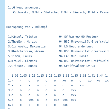
 1.LG Neubrandenburg                                         
    Cichowski, M 94 - Glutsche, F 94 - Bänisch, R 94 - Pissar
Hochsprung Vor-/Endkampf                                     
 1.Hänsel, Tristan             94 SV Warnow 90 Rostock       
 2.Theißen, Marius             94 HSG Universität Greifswald 
 3.Cichowski, Maximilian       94 LG Neubrandenburg          
 3.Khatchatrian, Armen         94 HSG Universität Greifswald 
 5.Simon, Louis                94 LAC Mühl Rosin             
 6.Krauel, Clemens             94 HSG Universität Greifswald 
 7.Grieser, Hannes             94 Greifswalder SV 04         
   1,00 1,05 1,10 1,15 1,20 1,25 1,30 1,35 1,38 1,41 1,44 1,4
 1.-    -    o    o    o    o    xo   o    o    xo   xo   xxx
 2.-    -    -    o    o    o    o    o    xxx               
 3.o    o    o    o    o    o    o    xxx                    
 3.o    o    o    o    o    o    o    xxx                    
 5.o    o    xxo  o    o    xxo  xxo  xxx                    
 6.o    o    o    o    o    o    xxx                         