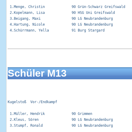
 1.Menge, Christin             90 Grün-Schwarz Greifswald    
 2.Kopelmann, Lisa             90 HSG Uni Greifswald         
 3.Beigang, Maxi               90 LG Neubrandenburg          
 4.Hartung, Nicole             90 LG Neubrandenburg          
 4.Schürrmann, Yella           91 Burg Stargard              
Schüler M13
Kugelstoß  Vor-/Endkampf                                     
 1.Müller, Hendrik             90 Grimmen                    
 2.Kleus, Sören                90 LG Neubrandenburg          
 3.Stumpf, Ronald              90 LG Neubrandenburg          