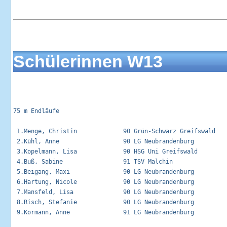
Schülerinnen W13
75 m Endläufe                                                
 1.Menge, Christin             90 Grün-Schwarz Greifswald   
 2.Kühl, Anne                  90 LG Neubrandenburg         
 3.Kopelmann, Lisa             90 HSG Uni Greifswald        
 4.Buß, Sabine                 91 TSV Malchin               
 5.Beigang, Maxi               90 LG Neubrandenburg         
 6.Hartung, Nicole             90 LG Neubrandenburg         
 7.Mansfeld, Lisa              90 LG Neubrandenburg         
 8.Risch, Stefanie             90 LG Neubrandenburg         
 9.Körmann, Anne               91 LG Neubrandenburg         