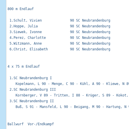
800 m Endlauf                                                
 1.Schult, Vivien              90 SC Neubrandenburg          
 2.Hoppe, Julia                90 SC Neubrandenburg          
 3.Siewek, Ivonne              90 SC Neubrandenburg          
 4.Perez, Charlotte            90 SC Neubrandenburg          
 5.Witzmann, Anne              90 SC Neubrandenburg          
 6.Christ, Elisabeth           90 SC Neubrandenburg          
4 x 75 m Endlauf                                             
 1.SC Neubrandenburg I                                       
    Kopelmann, L 90 - Menge, C 90 - Kühl, A 90 - Kliewe, N 89
 2.SC Neubrandenburg III                                     
    Kornberger, V 89 - Tritten, I 88 - Krüger, S 89 - Kokot, 
 3.SC Neubrandenburg II                                      
    Buß, S 91 - Mansfeld, L 90 - Beigang, M 90 - Hartung, N 9
Ballwurf  Vor-/Endkampf                                      