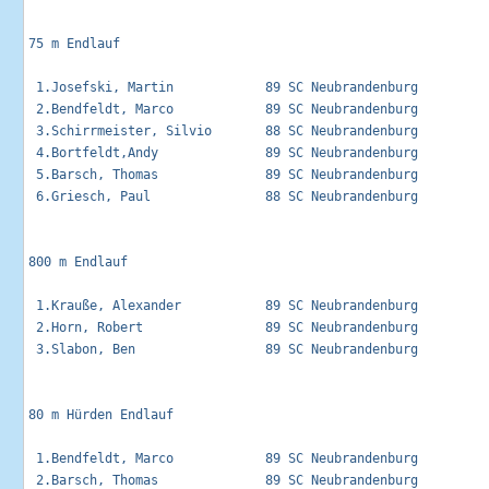
75 m Endlauf                                                 
 1.Josefski, Martin            89 SC Neubrandenburg          
 2.Bendfeldt, Marco            89 SC Neubrandenburg          
 3.Schirrmeister, Silvio       88 SC Neubrandenburg          
 4.Bortfeldt,Andy              89 SC Neubrandenburg          
 5.Barsch, Thomas              89 SC Neubrandenburg          
 6.Griesch, Paul               88 SC Neubrandenburg          
800 m Endlauf                                                
 1.Krauße, Alexander           89 SC Neubrandenburg          
 2.Horn, Robert                89 SC Neubrandenburg          
 3.Slabon, Ben                 89 SC Neubrandenburg          
80 m Hürden Endlauf                                          
 1.Bendfeldt, Marco            89 SC Neubrandenburg          
 2.Barsch, Thomas              89 SC Neubrandenburg          