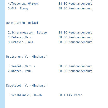
 4.Tessenow, Oliver            88 SC Neubrandenburg          
 5.Ott, Tommy                  88 SC Neubrandenburg          
80 m Hürden Endlauf                                          
 1.Schirrmeister, Silvio       88 SC Neubrandenburg          
 2.Peters, Marc                88 SC Neubrandenburg          
 3.Griesch, Paul               88 SC Neubrandenburg          
Dreisprung Vor-/Endkampf                                     
 1.Seidel, Marius              88 SC Neubrandenburg          
 2.Kasten, Paul                88 SC Neubrandenburg          
Kugelstoß  Vor-/Endkampf                                     
 1.Schablinski, Jakob          88 1.LAV Waren                