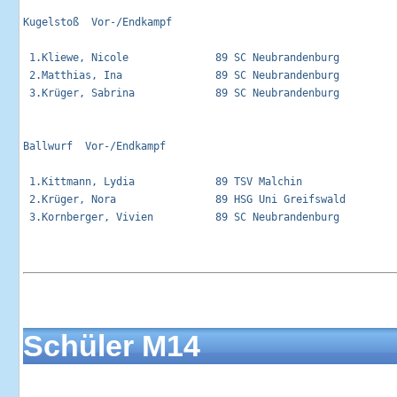
Kugelstoß  Vor-/Endkampf                                     
 1.Kliewe, Nicole              89 SC Neubrandenburg          
 2.Matthias, Ina               89 SC Neubrandenburg          
 3.Krüger, Sabrina             89 SC Neubrandenburg          
Ballwurf  Vor-/Endkampf                                      
 1.Kittmann, Lydia             89 TSV Malchin                
 2.Krüger, Nora                89 HSG Uni Greifswald         
 3.Kornberger, Vivien          89 SC Neubrandenburg          
Schüler M14