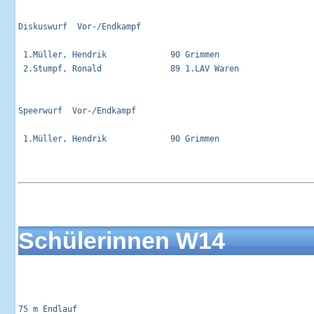
Diskuswurf  Vor-/Endkampf                                    
 1.Müller, Hendrik             90 Grimmen                    
 2.Stumpf, Ronald              89 1.LAV Waren                
Speerwurf  Vor-/Endkampf                                     
 1.Müller, Hendrik             90 Grimmen                    
Schülerinnen W14
75 m Endlauf                                                 