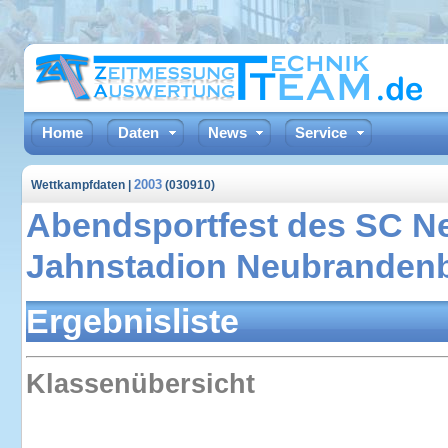
Home
Daten
News
Service
2003
Wettkampfdaten |
(030910)
Abendsportfest des SC N
Jahnstadion Neubrandenb
Ergebnisliste
Klassenübersicht