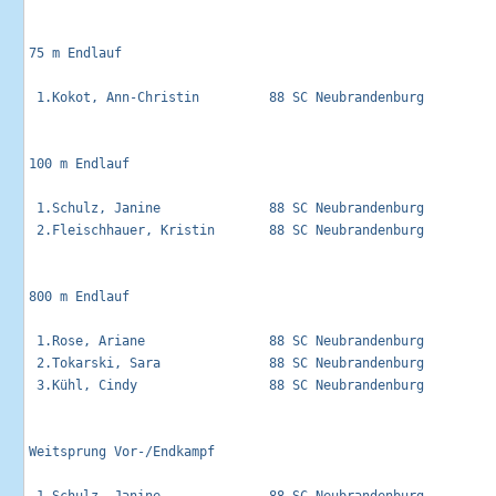
75 m Endlauf                                                 
 1.Kokot, Ann-Christin         88 SC Neubrandenburg          
100 m Endlauf                                                
 1.Schulz, Janine              88 SC Neubrandenburg          
 2.Fleischhauer, Kristin       88 SC Neubrandenburg          
800 m Endlauf                                                
 1.Rose, Ariane                88 SC Neubrandenburg          
 2.Tokarski, Sara              88 SC Neubrandenburg          
 3.Kühl, Cindy                 88 SC Neubrandenburg          
Weitsprung Vor-/Endkampf                                     
 1.Schulz, Janine              88 SC Neubrandenburg          