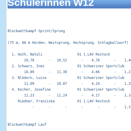
Schülerinnen W12
Blockwettkampf Sprint/Sprung                                
(75 m, 60 m Hürden, Weitsprung, Hochsprung, Schlagballwurf)

  1. Huth, Natali                 91 1.LAV Rostock           
        10,78       -   10,52       -    4,76       -    1,46
  2. Schwarz, Ines                91 Schweriner Sportclub    
        10,89       -   11,30       -    4,66       -    1,22
  3. Blödorn, Luise               91 Schweriner Sportclub    
        11,09       -   10,87       -    4,24       -    1,28
  4. Kocher, Josefine             91 Schweriner Sportclub    
        11,23       -   11,24       -    4,17       -    1,16
     Riedner, Franziska           91 1.LAV Rostock           
            -       -       -       -       -       -    1,31
Blockwettkampf Lauf                                         