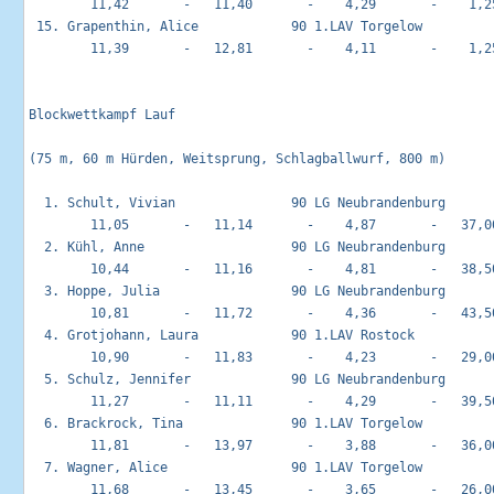
        11,42       -   11,40       -    4,29       -    1,25
 15. Grapenthin, Alice            90 1.LAV Torgelow          
        11,39       -   12,81       -    4,11       -    1,25
Blockwettkampf Lauf                                         
(75 m, 60 m Hürden, Weitsprung, Schlagballwurf, 800 m)

  1. Schult, Vivian               90 LG Neubrandenburg       
        11,05       -   11,14       -    4,87       -   37,00
  2. Kühl, Anne                   90 LG Neubrandenburg       
        10,44       -   11,16       -    4,81       -   38,50
  3. Hoppe, Julia                 90 LG Neubrandenburg       
        10,81       -   11,72       -    4,36       -   43,50
  4. Grotjohann, Laura            90 1.LAV Rostock           
        10,90       -   11,83       -    4,23       -   29,00
  5. Schulz, Jennifer             90 LG Neubrandenburg       
        11,27       -   11,11       -    4,29       -   39,50
  6. Brackrock, Tina              90 1.LAV Torgelow          
        11,81       -   13,97       -    3,88       -   36,00
  7. Wagner, Alice                90 1.LAV Torgelow          
        11,68       -   13,45       -    3,65       -   26,00