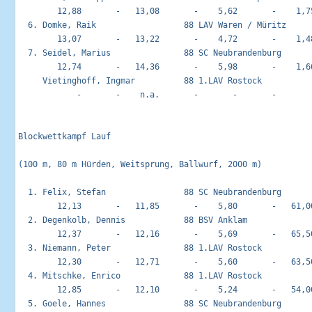
        12,88       -   13,08       -    5,62       -    1,75
  6. Domke, Raik                  88 LAV Waren / Müritz      
        13,07       -   13,22       -    4,72       -    1,48
  7. Seidel, Marius               88 SC Neubrandenburg       
        12,74       -   14,36       -    5,98       -    1,66
     Vietinghoff, Ingmar          88 1.LAV Rostock           
            -       -    n.a.       -       -       -       -
Blockwettkampf Lauf                                         
(100 m, 80 m Hürden, Weitsprung, Ballwurf, 2000 m)

  1. Felix, Stefan                88 SC Neubrandenburg       
        12,13       -   11,85       -    5,80       -   61,00
  2. Degenkolb, Dennis            88 BSV Anklam              
        12,37       -   12,16       -    5,69       -   65,50
  3. Niemann, Peter               88 1.LAV Rostock           
        12,30       -   12,71       -    5,60       -   63,50
  4. Mitschke, Enrico             88 1.LAV Rostock           
        12,85       -   12,10       -    5,24       -   54,00
  5. Goele, Hannes                88 SC Neubrandenburg       