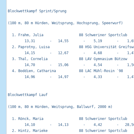
Blockwettkampf Sprint/Sprung                                
(100 m, 80 m Hürden, Weitsprung, Hochsprung, Speerwurf)

  1. Frahm, Julia                 88 Schweriner Sportclub    
        13,31       -   14,55       -    5,19       -    1,65
  2. Paprotny, Luisa              88 HSG Universität Greifswa
        14,15       -   12,67       -    4,68       -    1,47
  3. Thal, Cornelia               88 LAV Gymnasium Bützow    
        14,70       -   15,06       -    4,54       -    1,50
  4. Boddien, Catharina           88 LAC Mühl-Rosin `98      
        14,96       -   14,97       -    4,33       -    1,47
Blockwettkampf Lauf                                         
(100 m, 80 m Hürden, Weitsprung, Ballwurf, 2000 m)

  1. Rönck, Maria                 88 Schweriner Sportclub    
        14,10       -   14,13       -    4,42       -   28,50
  2. Hintz, Marieke               88 Schweriner Sportclub    