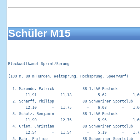
Schüler M15
Blockwettkampf Sprint/Sprung                                
(100 m, 80 m Hürden, Weitsprung, Hochsprung, Speerwurf)

  1. Maronde, Patrick             88 1.LAV Rostock           
        11,91       -   11,18       -    5,62       -    1,66
  2. Scharff, Philipp             88 Schweriner Sportclub    
        12,10       -   11,75       -    6,08       -    1,60
  3. Schulz, Benjamin             88 1.LAV Rostock           
        11,90       -   12,76       -    5,96       -    1,60
  4. Griem, Christian             88 Schweriner Sportclub    
        12,54       -   11,54       -    5,19       -    1,75
  5. Bahr, Philipp                88 Schweriner Sportclub    