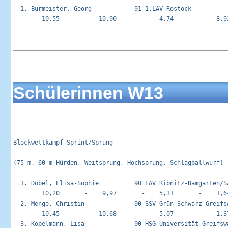
  1. Burmeister, Georg            91 1.LAV Rostock           
        10,55       -   10,90       -    4,74       -    8,92
Schülerinnen W13
Blockwettkampf Sprint/Sprung                                
(75 m, 60 m Hürden, Weitsprung, Hochsprung, Schlagballwurf)

  1. Döbel, Elisa-Sophie          90 LAV Ribnitz-Damgarten/Sa
        10,20       -    9,97       -    5,31       -    1,64
  2. Menge, Christin              90 SSV Grün-Schwarz Greifsw
        10,45       -   10,68       -    5,07       -    1,37
  3. Kopelmann, Lisa              90 HSG Universität Greifswa