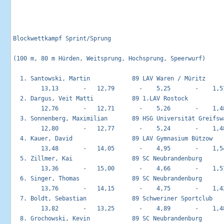
Blockwettkampf Sprint/Sprung                                
(100 m, 80 m Hürden, Weitsprung, Hochsprung, Speerwurf)

  1. Santowski, Martin            89 LAV Waren / Müritz      
        13,13       -   12,79       -    5,25       -    1,57
  2. Dargus, Veit Matti           89 1.LAV Rostock           
        12,76       -   12,71       -    5,26       -    1,48
  3. Sonnenberg, Maximilian       89 HSG Universität Greifswa
        12,80       -   12,77       -    5,24       -    1,48
  4. Kauer, David                 89 LAV Gymnasium Bützow    
        13,48       -   14,05       -    4,95       -    1,54
  5. Zillmer, Kai                 89 SC Neubrandenburg       
        13,36       -   15,00       -    4,66       -    1,57
  6. Singer, Thomas               89 SC Neubrandenburg       
        13,76       -   14,15       -    4,75       -    1,42
  7. Boldt, Sebastian             89 Schweriner Sportclub    
        13,82       -   13,25       -    4,89       -    1,48
  8. Grochowski, Kevin            89 SC Neubrandenburg       