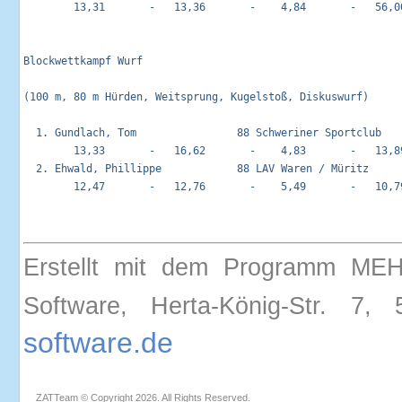
        13,31       -   13,36       -    4,84       -   56,00
Blockwettkampf Wurf                                         
(100 m, 80 m Hürden, Weitsprung, Kugelstoß, Diskuswurf)

  1. Gundlach, Tom                88 Schweriner Sportclub    
        13,33       -   16,62       -    4,83       -   13,89
  2. Ehwald, Phillippe            88 LAV Waren / Müritz      
        12,47       -   12,76       -    5,49       -   10,79
Erstellt mit dem Programm ME
Software, Herta-König-Str. 
software.de
ZATTeam © Copyright 2026. All Rights Reserved.