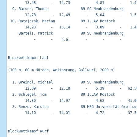
        13,48       -   14,73       -    4,81       -    1,42
  9. Barsch, Thomas               89 SC Neubrandenburg       
        12,78       -   12,49       -    5,04       -    1,51
 10. Ratajczak, Marian            89 1.LAV Rostock           
        14,93       -   16,14       -    3,89       -    1,42
     Bartels, Patrick             89 SC Neubrandenburg       
            -       -    n.a.       -       -       -       -
Blockwettkampf Lauf                                         
(100 m, 80 m Hürden, Weitsprung, Ballwurf, 2000 m)

  1. Breindl, Michael             89 SC Neubrandenburg       
        12,69       -   12,18       -    5,39       -   62,50
  2. Schlegel, Tom                89 1.LAV Rostock           
        14,30       -   14,97       -    4,62       -   41,00
  3. Senze, Karsten               89 HSG Universität Greifswa
        14,10       -   14,01       -    4,72       -   37,50
Blockwettkampf Wurf                                         