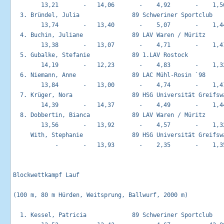
        13,21       -   14,06       -    4,92       -    1,56
  3. Bründel, Julia               89 Schweriner Sportclub    
        13,74       -   13,40       -    5,07       -    1,44
  4. Buchin, Juliane              89 LAV Waren / Müritz      
        13,38       -   13,07       -    4,71       -    1,41
  5. Gubalke, Stefanie            89 1.LAV Rostock           
        14,19       -   12,23       -    4,83       -    1,32
  6. Niemann, Anne                89 LAC Mühl-Rosin `98      
        13,84       -   13,00       -    4,74       -    1,41
  7. Krüger, Nora                 89 HSG Universität Greifswa
        14,39       -   14,37       -    4,49       -    1,44
  8. Dobbertin, Bianca            89 LAV Waren / Müritz      
        13,56       -   13,92       -    4,57       -    1,32
     With, Stephanie              89 HSG Universität Greifswa
            -       -   13,93       -    2,35       -    1,35
Blockwettkampf Lauf                                         
(100 m, 80 m Hürden, Weitsprung, Ballwurf, 2000 m)

  1. Kessel, Patricia             89 Schweriner Sportclub    