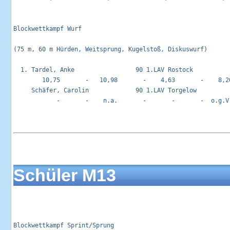
Blockwettkampf Wurf                                         
(75 m, 60 m Hürden, Weitsprung, Kugelstoß, Diskuswurf)

  1. Tardel, Anke                 90 1.LAV Rostock           
        10,75       -   10,98       -    4,63       -    8,20
     Schäfer, Carolin             90 1.LAV Torgelow          
            -       -    n.a.       -       -       -  o.g.V.
Schüler M13
Blockwettkampf Sprint/Sprung                                