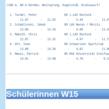
(100 m, 80 m Hürden, Weitsprung, Kugelstoß, Diskuswurf)

  1. Tardel, Peter                89 1.LAV Rostock           
        11,87       -   11,92       -    5,44       -   11,97
  2. Schablinski, Jakob           89 LAV Waren / Müritz      
        13,66       -   13,54       -    4,89       -   13,26
  3. Makuth, Chris                89 1.LAV Rostock           
        12,87       -   13,32       -    4,97       -   11,75
  4. Ott, Sven                    89 Schweriner Sportclub    
        13,80       -   14,56       -    4,81       -   11,80
  5. Mewis, Patrick               89 HSG Universität Greifswa
        14,01       -   13,98       -    4,76       -    9,32
Schülerinnen W15