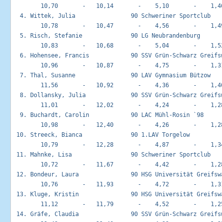
        10,70       -   10,14       -    5,10       -    1,40
  4. Wittek, Julia                90 Schweriner Sportclub    
        10,78       -   10,47       -    4,56       -    1,49
  5. Risch, Stefanie              90 LG Neubrandenburg       
        10,83       -   10,68       -    5,04       -    1,52
  6. Hohensee, Francis            90 SSV Grün-Schwarz Greifsw
        10,96       -   10,87       -    4,75       -    1,31
  7. Thal, Susanne                90 LAV Gymnasium Bützow    
        11,56       -   10,92       -    4,36       -    1,40
  8. Dollansky, Julia             90 SSV Grün-Schwarz Greifsw
        11,01       -   12,02       -    4,24       -    1,28
  9. Buchardt, Carolin            90 LAC Mühl-Rosin `98      
        10,98       -   12,40       -    4,26       -    1,28
 10. Streeck, Bianca              90 1.LAV Torgelow          
        10,79       -   12,28       -    4,87       -    1,34
 11. Mahnke, Lisa                 90 Schweriner Sportclub    
        10,72       -   11,67       -    4,42       -    1,28
 12. Bondeur, Laura               90 HSG Universität Greifswa
        10,76       -   11,93       -    4,72       -    1,31
 13. Kluge, Kristin               90 HSG Universität Greifswa
        11,12       -   11,79       -    4,52       -    1,25
 14. Gräfe, Claudia               90 SSV Grün-Schwarz Greifsw