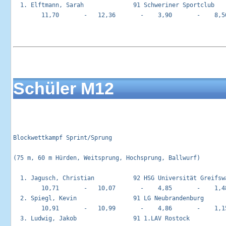
  1. Elftmann, Sarah              91 Schweriner Sportclub    
        11,70       -   12,36       -    3,90       -    8,50
Schüler M12
Blockwettkampf Sprint/Sprung                                
(75 m, 60 m Hürden, Weitsprung, Hochsprung, Ballwurf)

  1. Jagusch, Christian           92 HSG Universität Greifswa
        10,71       -   10,07       -    4,85       -    1,48
  2. Spiegl, Kevin                91 LG Neubrandenburg       
        10,91       -   10,99       -    4,86       -    1,15
  3. Ludwig, Jakob                91 1.LAV Rostock           