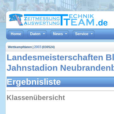
Home
Daten
News
Service
2003
Wettkampfdaten |
(030524)
Landesmeisterschaften 
Jahnstadion Neubrandenb
Ergebnisliste
Klassenübersicht