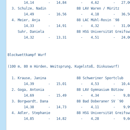
        14,14       -   14,84       -    4,62       -   27,00
  3. Schulze, Nadin               88 LAV Waren / Müritz      
        14,49       -   16,56       -    4,18       -   36,50
  4. Meier, Anja                  88 LAC Mühl-Rosin `98      
        14,33       -   14,91       -    4,32       -   31,00
     Suhr, Daniela                88 HSG Universität Greifswa
        14,32       -   13,31       -    4,51       -   24,00
Blockwettkampf Wurf                                         
(100 m, 80 m Hürden, Weitsprung, Kugelstoß, Diskuswurf)

  1. Krause, Janina               88 Schweriner Sportclub    
        14,39       -   15,01       -    4,53       -   10,44
  2. Goga, Antonia                88 LAV Gymnasium Bützow    
        14,69       -   15,49       -    4,34       -    9,88
  3. Borgwardt, Dana              88 Bad Doberaner SV `90    
        14,38       -   14,73       -    4,11       -    9,99
  4. Adler, Stephanie             88 HSG Universität Greifswa
        14,85       -   14,82       -    4,28       -    9,66