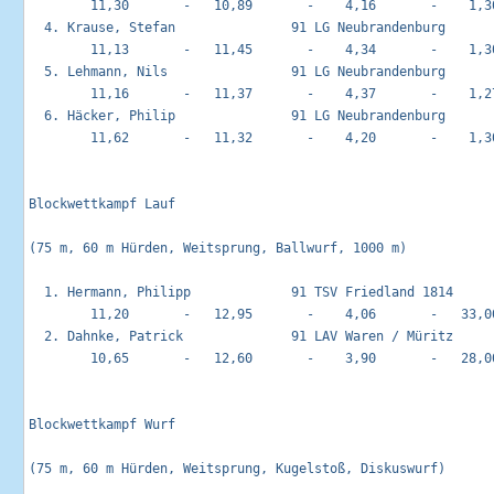
        11,30       -   10,89       -    4,16       -    1,30
  4. Krause, Stefan               91 LG Neubrandenburg       
        11,13       -   11,45       -    4,34       -    1,30
  5. Lehmann, Nils                91 LG Neubrandenburg       
        11,16       -   11,37       -    4,37       -    1,27
  6. Häcker, Philip               91 LG Neubrandenburg       
        11,62       -   11,32       -    4,20       -    1,30
Blockwettkampf Lauf                                         
(75 m, 60 m Hürden, Weitsprung, Ballwurf, 1000 m)

  1. Hermann, Philipp             91 TSV Friedland 1814      
        11,20       -   12,95       -    4,06       -   33,00
  2. Dahnke, Patrick              91 LAV Waren / Müritz      
        10,65       -   12,60       -    3,90       -   28,00
Blockwettkampf Wurf                                         
(75 m, 60 m Hürden, Weitsprung, Kugelstoß, Diskuswurf)
