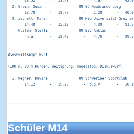
        13,52       -   13,43       -    4,67       -   42,00
  2. Grein, Susann                89 SC Neubrandenburg       
        13,78       -   13,79       -    2,28       -   40,00
  3. Zechelt, Maren               89 HSG Universität Greifswa
        14,48       -   15,12       -    4,30       -   31,50
     Wüsten, Steffi               89 BSV Anklam              
         n.a.       -   13,48       -    4,76       -   39,50
Blockwettkampf Wurf                                         
(100 m, 80 m Hürden, Weitsprung, Kugelstoß, Diskuswurf)

  1. Wegner, Davina               89 Schweriner Sportclub    
        14,12       -   15,23       -  o.g.V.       -   10,10
Schüler M14