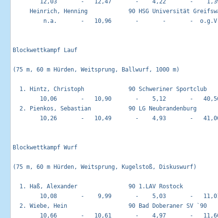
        12,03       -   12,47       -    4,22       -    1,39
     Heinrich, Henning            90 HSG Universität Greifswa
         n.a.       -   10,96       -       -       -  o.g.V.
Blockwettkampf Lauf                                         
(75 m, 60 m Hürden, Weitsprung, Ballwurf, 1000 m)

  1. Hintz, Christoph             90 Schweriner Sportclub    
        10,06       -   10,90       -    5,12       -   40,50
  2. Pienkos, Sebastian           90 LG Neubrandenburg       
        10,26       -   10,49       -    4,93       -   41,00
Blockwettkampf Wurf                                         
(75 m, 60 m Hürden, Weitsprung, Kugelstoß, Diskuswurf)

  1. Haß, Alexander               90 1.LAV Rostock           
        10,08       -    9,99       -    5,03       -   11,01
  2. Wiebe, Hein                  90 Bad Doberaner SV `90    
        10,66       -   10,61       -    4,97       -   11,60