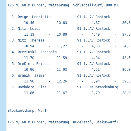
(75 m, 60 m Hürden, Weitsprung, Schlagballwurf, 800 m)

  1. Berge, Henriette             91 1.LAV Rostock           
        10,46       -   10,63       -    4,67       -   36,50
  2. Nitz, Luisa                  91 1.LAV Rostock           
        11,13       -   10,80       -    4,49       -   37,50
  3. Nitz, Theresa                91 1.LAV Rostock           
        10,94       -   11,27       -    4,33       -   34,00
  4. Brezinski, Josephin          91 1.LAV Rostock           
        11,70       -   11,59       -    4,34       -   43,50
  5. Dreßler, Frieda              91 1.LAV Rostock           
        10,96       -   11,93       -    4,51       -   36,00
  6. Wranik, Jasmin               91 1.LAV Rostock           
        11,98       -   12,26       -    3,94       -   39,50
  7. Dombdera, Lisa               91 LG Neubrandenburg       
        11,86       -   11,67       -    3,79       -   38,00
Blockwettkampf Wurf                                         
(75 m, 60 m Hürden, Weitsprung, Kugelstoß, Diskuswurf)
