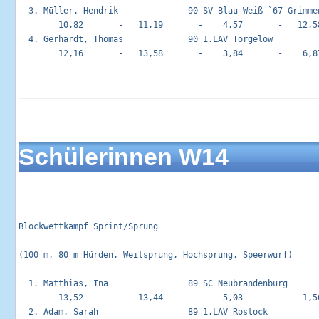
  3. Müller, Hendrik              90 SV Blau-Weiß `67 Grimmen
        10,82       -   11,19       -    4,57       -   12,58
  4. Gerhardt, Thomas             90 1.LAV Torgelow          
        12,16       -   13,58       -    3,84       -    6,87
Schülerinnen W14
Blockwettkampf Sprint/Sprung                                
(100 m, 80 m Hürden, Weitsprung, Hochsprung, Speerwurf)

  1. Matthias, Ina                89 SC Neubrandenburg       
        13,52       -   13,44       -    5,03       -    1,50
  2. Adam, Sarah                  89 1.LAV Rostock           