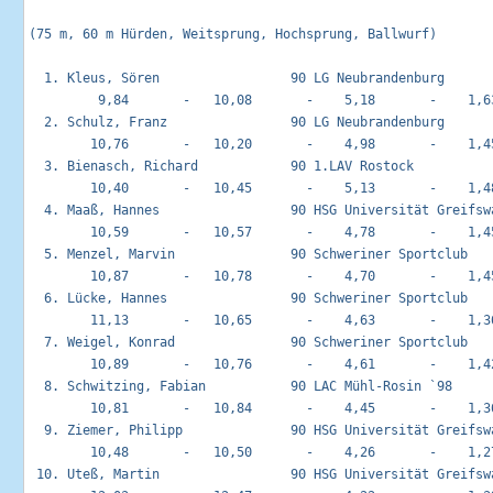
(75 m, 60 m Hürden, Weitsprung, Hochsprung, Ballwurf)

  1. Kleus, Sören                 90 LG Neubrandenburg       
         9,84       -   10,08       -    5,18       -    1,63
  2. Schulz, Franz                90 LG Neubrandenburg       
        10,76       -   10,20       -    4,98       -    1,45
  3. Bienasch, Richard            90 1.LAV Rostock           
        10,40       -   10,45       -    5,13       -    1,48
  4. Maaß, Hannes                 90 HSG Universität Greifswa
        10,59       -   10,57       -    4,78       -    1,45
  5. Menzel, Marvin               90 Schweriner Sportclub    
        10,87       -   10,78       -    4,70       -    1,45
  6. Lücke, Hannes                90 Schweriner Sportclub    
        11,13       -   10,65       -    4,63       -    1,36
  7. Weigel, Konrad               90 Schweriner Sportclub    
        10,89       -   10,76       -    4,61       -    1,42
  8. Schwitzing, Fabian           90 LAC Mühl-Rosin `98      
        10,81       -   10,84       -    4,45       -    1,36
  9. Ziemer, Philipp              90 HSG Universität Greifswa
        10,48       -   10,50       -    4,26       -    1,27
 10. Uteß, Martin                 90 HSG Universität Greifswa